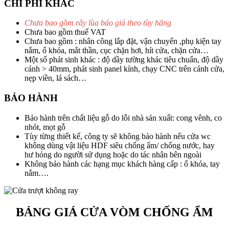
CHI PHÍ KHÁC
Chưa bao gồm rây lùa báo giá theo tùy hãng
Chưa bao gồm thuế VAT
Chưa bao gồm : nhân công lắp đặt, vận chuyển ,phụ kiện tay
nắm, ổ khóa, mắt thần, cục chặn hơi, hít cửa, chặn cửa…
Một số phát sinh khác : độ dầy tường khác tiêu chuẩn, độ dầy
cánh > 40mm, phát sinh panel kính, chạy CNC trên cánh cửa,
nẹp viền, lá sách…
BẢO HÀNH
Bảo hành trên chất liệu gỗ do lỗi nhà sản xuất: cong vênh, co
nhót, mọt gỗ
Tùy từng thiết kế, công ty sẽ không bảo hành nếu cửa wc
không dùng vật liệu HDF siêu chống ẩm/ chống nước, hay
hư hỏng do người sử dụng hoặc do tác nhân bên ngoài
Không bảo hành các hạng mục khách hàng cấp : ổ khóa, tay
nắm….
BẢNG GIÁ CỬA VÒM CHỐNG ẨM