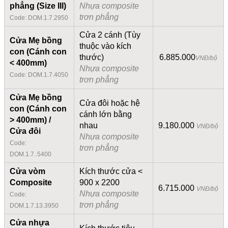
phẳng (Size III)
Nhựa composite
trơn phẳng
Code: DOM.1.7.2950
Cửa 2 cánh (Tùy
Cửa Mẹ bồng
thuộc vào kích
con (Cánh con
thước)
6.885.000
VNĐ/bộ
< 400mm)
Nhựa composite
Code: DOM.1.7.4050
trơn phẳng
Cửa Mẹ bồng
Cửa đôi hoặc hệ
con (Cánh con
cánh lớn bằng
> 400mm) /
nhau
9.180.000
VNĐ/bộ
Cửa đôi
Nhựa composite
Code:
trơn phẳng
DOM.1.7..5400
Cửa vòm
Kích thước cửa <
Composite
900 x 2200
6.715.000
VNĐ/bộ
Nhựa composite
Code:
trơn phẳng
DOM.1.7.13.3950
Cửa nhựa