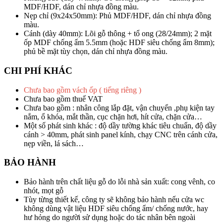
MDF/HDF, dán chỉ nhựa đồng màu.
Nẹp chỉ (9x24x50mm): Phủ MDF/HDF, dán chỉ nhựa đồng
màu.
Cánh (dày 40mm): Lõi gỗ thông + tổ ong (28/24mm); 2 mặt
ốp MDF chống ẩm 5.5mm (hoặc HDF siêu chống ẩm 8mm);
phủ bề mặt tùy chọn, dán chỉ nhựa đồng màu.
CHI PHÍ KHÁC
Chưa bao gồm vách ốp ( tiếng riêng )
Chưa bao gồm thuế VAT
Chưa bao gồm : nhân công lắp đặt, vận chuyển ,phụ kiện tay
nắm, ổ khóa, mắt thần, cục chặn hơi, hít cửa, chặn cửa…
Một số phát sinh khác : độ dầy tường khác tiêu chuẩn, độ dầy
cánh > 40mm, phát sinh panel kính, chạy CNC trên cánh cửa,
nẹp viền, lá sách…
BẢO HÀNH
Bảo hành trên chất liệu gỗ do lỗi nhà sản xuất: cong vênh, co
nhót, mọt gỗ
Tùy từng thiết kế, công ty sẽ không bảo hành nếu cửa wc
không dùng vật liệu HDF siêu chống ẩm/ chống nước, hay
hư hỏng do người sử dụng hoặc do tác nhân bên ngoài