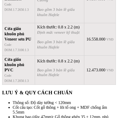
Code:
Bao gồm 3 bản lề giấu
DOM.1.7.2650.1.3
khuôn Hafele
Kích thước: 0.8 x 2.2 (m)
Cửa giấu
Định mức veneer kỹ thuật
khuôn phủ
Veneer sơn PU
16.558.000
VNĐ
Bao gồm 3 bản lề giấu
Code:
khuôn Hafele
DOM.1.7.3100.1.3
Cửa giấu
Kích thước: 0.8 x 2.2 (m)
khuôn phủ
PVC
Bao gồm 3 bản lề giấu
12.473.000
VNĐ
khuôn Hafele
Code:
DOM.1.7.2050.1.3
LƯU Ý & QUY CÁCH CHUẨN
Thông số: Độ dày tường < 120mm
Cốt cấu tạo: Cốt gỗ thông + lõi tổ ong + MDF chống ẩm
5.5mm
Khung bao (dày 47mm): Gỗ thông ghép 35 + 12mm, phủ