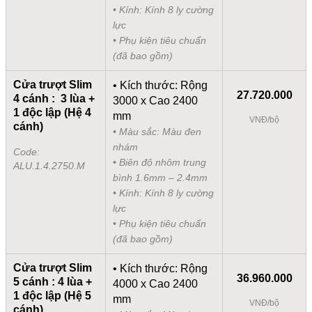
• Kính: Kính 8 ly cường
lực
• Phụ kiện tiêu chuẩn
(đã bao gồm)
Cửa trượt Slim
• Kích thước: Rộng
27.720.000
4 cánh : 3 lùa +
3000 x Cao 2400
1 độc lập (Hệ 4
mm
VNĐ/bộ
cánh)
• Màu sắc: Màu đen
nhám
Code:
• Biên độ nhôm trung
ALU.1.4.2750.M
bình 1.6mm – 2.4mm
• Kính: Kính 8 ly cường
lực
• Phụ kiện tiêu chuẩn
(đã bao gồm)
Cửa trượt Slim
• Kích thước: Rộng
36.960.000
5 cánh : 4 lùa +
4000 x Cao 2400
1 độc lập (Hệ 5
mm
VNĐ/bộ
cánh)