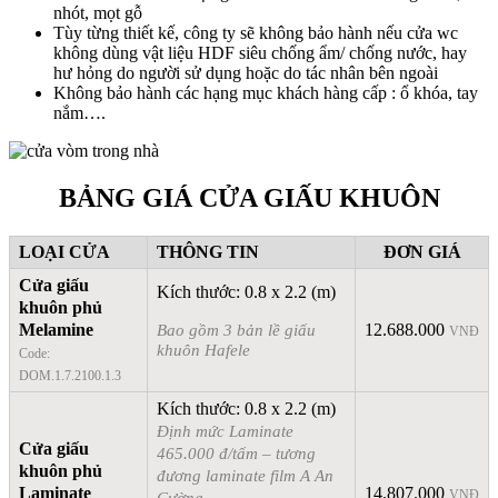
nhót, mọt gỗ
Tùy từng thiết kế, công ty sẽ không bảo hành nếu cửa wc
không dùng vật liệu HDF siêu chống ẩm/ chống nước, hay
hư hỏng do người sử dụng hoặc do tác nhân bên ngoài
Không bảo hành các hạng mục khách hàng cấp : ổ khóa, tay
nắm….
BẢNG GIÁ CỬA GIẤU KHUÔN
LOẠI CỬA
THÔNG TIN
ĐƠN GIÁ
Cửa giấu
Kích thước: 0.8 x 2.2 (m)
khuôn phủ
Melamine
Bao gồm 3 bản lề giấu
12.688.000
VNĐ
khuôn Hafele
Code:
DOM.1.7.2100.1.3
Kích thước: 0.8 x 2.2 (m)
Định mức Laminate
Cửa giấu
465.000 đ/tấm – tương
khuôn phủ
đương laminate film A An
Laminate
14.807.000
VNĐ
Cường