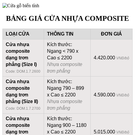
BẢNG GIÁ CỬA NHỰA COMPOSITE
LOẠI CỬA
THÔNG TIN
ĐƠN GIÁ
Cửa nhựa
Kích thước:
composite
Ngang < 790 x
dạng trơn
Cao ≤ 2200
4.420.000
VNĐ/bộ
phẳng (Size I)
Nhựa composite
trơn phẳng
Code: DOM.1.7.2600
Cửa nhựa
Kích thước:
composite
Ngang 790 – 899
dạng trơn
x Cao ≤ 2200
4.590.000
VNĐ/bộ
phẳng (Size II)
Nhựa composite
trơn phẳng
Code: DOM.1.7.2700
Cửa nhựa
Kích thước:
composite
Ngang 900 – 1180
dạng trơn
x Cao ≤ 2200
5.015.000
VNĐ/bộ