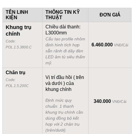
TÊN LINH
THÔNG TIN KỸ
ĐƠN GIÁ
KIỆN
THUẬT
Khung trụ
Chiều dài thanh:
L3000mm
chính
Cấu tạo profile nhôm
Code:
6.460.000
định hình tích hợp
VNĐ/Cái
POL.1.5.3800.C
sẵn rãnh đi dây đèn
LED âm tủ siêu thẩm
mỹ.
Chân trụ
Vị trí đầu hồi ( trên
Code:
và dưới ) của
POL.1.5.200C
khung chính
Định mức quy
340.000
VNĐ/Cái
chuẩn: 1 thanh
khung trụ chính cần
dùng đồng bộ kết
hợp với 2 chân trụ
(trên/dưới).