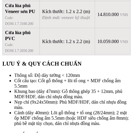
Cửa lùa phủ
Veneer sơn PU
Kích thước: 1.2 x 2.2 (m)
14.810.000
VNĐ
Định mức veneer kỹ thuật
Code:
DOM.1.7.3100.200
Cửa lùa phủ
PVC
Kích thước: 1.2 x 2.2 (m)
10.059.000
VNĐ
Code:
DOM.1.7.2050.200
LƯU Ý & QUY CÁCH CHUẨN
Thông số: Độ dày tường < 120mm
Cốt cấu tạo: Cốt gỗ thông + lõi tổ ong + MDF chống ẩm
5.5mm
Khung bao (dày 47mm): Gỗ thông ghép 35 + 12mm, phủ
MDF/HDF, dán chỉ nhựa đồng màu.
Nẹp chỉ (9x24x50mm): Phủ MDF/HDF, dán chỉ nhựa đồng
màu.
Cánh (dày 40mm): Lõi gỗ thông + tổ ong (28/24mm); 2 mặt
ốp MDF chống ẩm 5.5mm (hoặc HDF siêu chống ẩm 8mm);
phủ bề mặt tùy chọn, dán chỉ nhựa đồng màu.