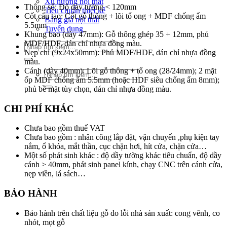
Xu hướng nội thất
Thông số: Độ dày tường < 120mm
Tiêu chuẩn thiết kế
Cốt cấu tạo: Cốt gỗ thông + lõi tổ ong + MDF chống ẩm
Bảng giá nội thất
5.5mm
Tuyển dụng
Khung bao (dày 47mm): Gỗ thông ghép 35 + 12mm, phủ
MDF/HDF, dán chỉ nhựa đồng màu.
Tìm
Nẹp chỉ (9x24x50mm): Phủ MDF/HDF, dán chỉ nhựa đồng
kiếm:
màu.
Cánh (dày 40mm): Lõi gỗ thông + tổ ong (28/24mm); 2 mặt
Tìm
ốp MDF chống ẩm 5.5mm (hoặc HDF siêu chống ẩm 8mm);
kiếm:
phủ bề mặt tùy chọn, dán chỉ nhựa đồng màu.
CHI PHÍ KHÁC
Chưa bao gồm thuế VAT
Chưa bao gồm : nhân công lắp đặt, vận chuyển ,phụ kiện tay
nắm, ổ khóa, mắt thần, cục chặn hơi, hít cửa, chặn cửa…
Một số phát sinh khác : độ dầy tường khác tiêu chuẩn, độ dầy
cánh > 40mm, phát sinh panel kính, chạy CNC trên cánh cửa,
nẹp viền, lá sách…
BẢO HÀNH
Bảo hành trên chất liệu gỗ do lỗi nhà sản xuất: cong vênh, co
nhót, mọt gỗ