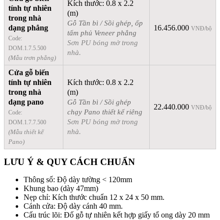
Kích thước: 0.8 x 2.2
tính tự nhiên
(m)
trong nhà
Gỗ Tần bì / Sồi ghép, ốp
dạng phẳng
16.456.000
VNĐ/bộ
tấm phủ Veneer phẳng
Code:
Sơn PU bóng mờ trong
DOM.1.7.5.500
nhà.
(Mẫu trơn phẳng)
Cửa gỗ biến
tính tự nhiên
Kích thước: 0.8 x 2.2
trong nhà
(m)
dạng pano
Gỗ Tần bì / Sồi ghép
22.440.000
VNĐ/bộ
chạy Pano thiết kế riêng
Code:
Sơn PU bóng mờ trong
DOM.1.7.7.500
nhà.
(Mẫu thiết kế
Pano)
LƯU Ý & QUY CÁCH CHUẨN
Thông số: Độ dày tường < 120mm
Khung bao (dày 47mm)
Nẹp chỉ: Kích thước chuẩn 12 x 24 x 50 mm.
Cánh cửa: Độ dày cánh 40 mm.
Cấu trúc lõi: Đố gỗ tự nhiên kết hợp giấy tổ ong dày 20 mm