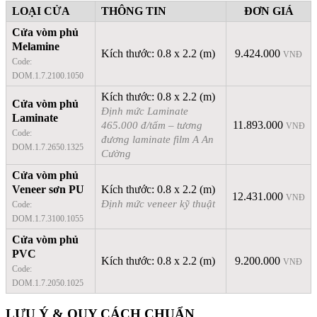
LOẠI CỬA
THÔNG TIN
ĐƠN GIÁ
Cửa vòm phủ
Melamine
Kích thước: 0.8 x 2.2 (m)
9.424.000
VNĐ
Code:
DOM.1.7.2100.1050
Kích thước: 0.8 x 2.2 (m)
Cửa vòm phủ
Định mức Laminate
Laminate
465.000 đ/tấm – tương
11.893.000
VNĐ
Code:
đương laminate film A An
DOM.1.7.2650.1325
Cường
Cửa vòm phủ
Veneer sơn PU
Kích thước: 0.8 x 2.2 (m)
12.431.000
VNĐ
Định mức veneer kỹ thuật
Code:
DOM.1.7.3100.1055
Cửa vòm phủ
PVC
Kích thước: 0.8 x 2.2 (m)
9.200.000
VNĐ
Code:
DOM.1.7.2050.1025
LƯU Ý & QUY CÁCH CHUẨN