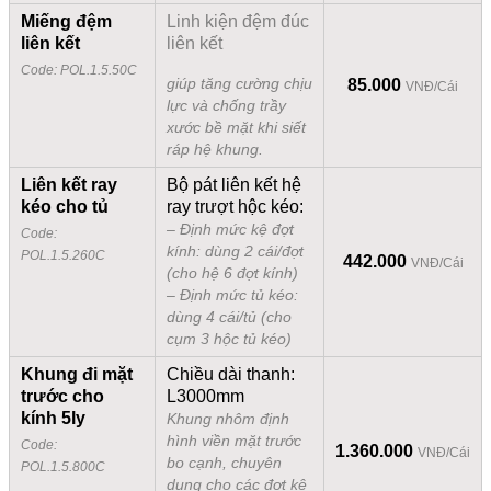
Miếng đệm
Linh kiện đệm đúc
liên kết
liên kết
Code: POL.1.5.50C
giúp tăng cường chịu
85.000
VNĐ/Cái
lực và chống trầy
xước bề mặt khi siết
ráp hệ khung.
Liên kết ray
Bộ pát liên kết hệ
kéo cho tủ
ray trượt hộc kéo:
– Định mức kệ đợt
Code:
kính: dùng 2 cái/đợt
POL.1.5.260C
442.000
VNĐ/Cái
(cho hệ 6 đợt kính)
– Định mức tủ kéo:
dùng 4 cái/tủ (cho
cụm 3 hộc tủ kéo)
Khung đi mặt
Chiều dài thanh:
trước cho
L3000mm
kính 5ly
Khung nhôm định
hình viền mặt trước
Code:
1.360.000
VNĐ/Cái
bo cạnh, chuyên
POL.1.5.800C
dụng cho các đợt kệ