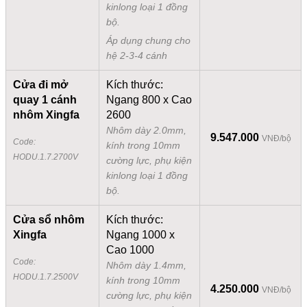
kinlong loại 1 đồng
bộ.
Áp dụng chung cho
hệ 2-3-4 cánh
Cửa đi mở
Kích thước:
quay 1 cánh
Ngang 800 x Cao
nhôm Xingfa
2600
Nhôm dày 2.0mm,
9.547.000
VNĐ/bộ
Code:
kính trong 10mm
HODU.1.7.2700V
cường lực, phụ kiện
kinlong loại 1 đồng
bộ.
Cửa sổ nhôm
Kích thước:
Xingfa
Ngang 1000 x
Cao 1000
Code:
Nhôm dày 1.4mm,
HODU.1.7.2500V
kính trong 10mm
4.250.000
VNĐ/bộ
cường lực, phụ kiện