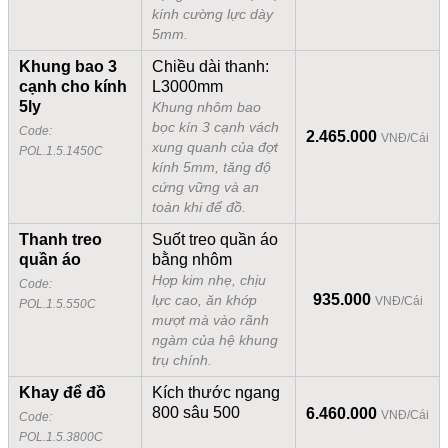
kính cường lực dày
5mm.
Khung bao 3
Chiều dài thanh:
cạnh cho kính
L3000mm
5ly
Khung nhôm bao
bọc kín 3 cạnh vách
Code:
2.465.000
VNĐ/Cái
xung quanh của đợt
POL.1.5.1450C
kính 5mm, tăng độ
cứng vững và an
toàn khi để đồ.
Thanh treo
Suốt treo quần áo
quần áo
bằng nhôm
Hợp kim nhẹ, chịu
Code:
935.000
lực cao, ăn khớp
VNĐ/Cái
POL.1.5.550C
mượt mà vào rãnh
ngàm của hệ khung
trụ chính.
Khay để đồ
Kích thước ngang
800 sâu 500
6.460.000
VNĐ/Cái
Code:
POL.1.5.3800C