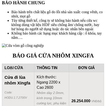
BẢO HÀNH CHUNG
Bảo hành trên chất liệu gỗ do lỗi nhà sản xuất: cong vênh, co
nhót, mọt gỗ
Tùy từng thiết kế, công ty sẽ không bảo hành nếu cửa wc
không dùng vật liệu HDF siêu chống ẩm/ chống nước, hay
hư hỏng do người sử dụng hoặc do tác nhân bên ngoài
Không bảo hành các hạng mục khách hàng cấp : ổ khóa, tay
nắm….
BÁO GIÁ CỬA NHÔM XINGFA
LOẠI CỬA
THÔNG TIN
ĐƠN GIÁ
Cửa đi lùa
Kích thước:
Ngang 2200 x
nhôm Xingfa
Cao 2600
Code:
Nhôm dày 2.0mm,
HODU.1.7.2700V
kính trong 10mm
26.254.000
VNĐ/bộ
cường lực, phụ kiện