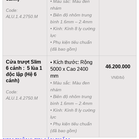
• Màu sắc: Màu đen
nhám
Code:
• Biên độ nhôm trung
ALU.1.4.2750.M
bình 1.6mm – 2.4mm
• Kính: Kính 8 ly cường
lực
• Phụ kiện tiêu chuẩn
(đã bao gồm)
Cửa trượt Slim
• Kích thước: Rộng
46.200.000
6 cánh : 5 lùa 1
5000 x Cao 2400
độc lập (Hệ 6
mm
VNĐ/bộ
cánh)
• Màu sắc: Màu đen
nhám
Code:
• Biên độ nhôm trung
ALU.1.4.2750.M
bình 1.6mm – 2.4mm
• Kính: Kính 8 ly cường
lực
• Phụ kiện tiêu chuẩn
(đã bao gồm)