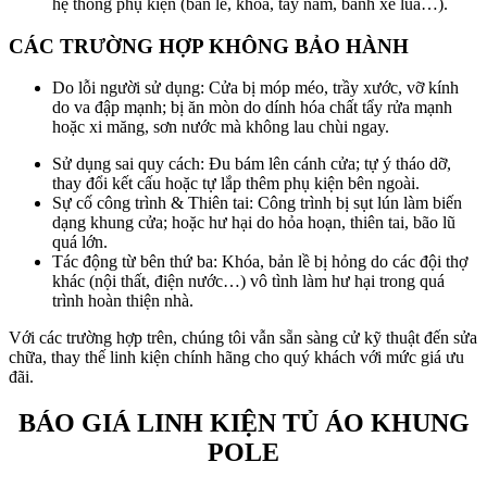
hệ thống phụ kiện (bản lề, khóa, tay nắm, bánh xe lùa…).
CÁC TRƯỜNG HỢP KHÔNG BẢO HÀNH
Do lỗi người sử dụng: Cửa bị móp méo, trầy xước, vỡ kính
do va đập mạnh; bị ăn mòn do dính hóa chất tẩy rửa mạnh
hoặc xi măng, sơn nước mà không lau chùi ngay.
Sử dụng sai quy cách: Đu bám lên cánh cửa; tự ý tháo dỡ,
thay đổi kết cấu hoặc tự lắp thêm phụ kiện bên ngoài.
Sự cố công trình & Thiên tai: Công trình bị sụt lún làm biến
dạng khung cửa; hoặc hư hại do hỏa hoạn, thiên tai, bão lũ
quá lớn.
Tác động từ bên thứ ba: Khóa, bản lề bị hỏng do các đội thợ
khác (nội thất, điện nước…) vô tình làm hư hại trong quá
trình hoàn thiện nhà.
Với các trường hợp trên, chúng tôi vẫn sẵn sàng cử kỹ thuật đến sửa
chữa, thay thế linh kiện chính hãng cho quý khách với mức giá ưu
đãi.
BÁO GIÁ LINH KIỆN TỦ ÁO KHUNG
POLE