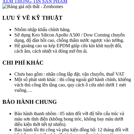
XEM THÔNG TIN SẢN PHẨM
LƯU Ý VỀ KỸ THUẬT
Nhôm nhập khẩu chính hãng.
Sử dụng Keo Silicon Apollo A500 / Dow Corning chuyên
dụng, độ đàn hồi cao, chống thấm nước ngược vào tường.
Hệ gioăng cao su kép EPDM giúp cửa kín khít tuyệt đối,
cách âm, cách nhiệt và đóng mở êm ái.
CHI PHÍ KHÁC
C
hưa bao gồm : nhân công lắp đặt, vận chuyển, thuế VAT
Một số phát sinh khác : thi công ngoài giờ hành chính, khiêng
vách thủ công lên tầng cao, quy cách ô cửa nhỏ dưới 1 mét
vuông…
.
BẢO HÀNH CHUNG
Bảo hành thanh nhôm : 05 năm đối với độ bền cấu trúc và
màu sơn tĩnh điện (không bong tróc, không bay màu dưới
điều kiện thời tiết tự nhiên).
Bảo hành lỗi thi công và phụ kiện đồng bộ: 12 tháng đối với