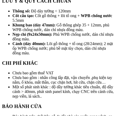
LƯU Ý & QUY CÁCH CHUẨN
Thông số:
Độ dày tường < 120mm
Cốt cấu tạo:
Cốt gỗ thông + lõi tổ ong +
WPB chống nước
5.5mm
Khung bao (dày 47mm):
Gỗ thông ghép 35 + 12mm, phủ
WPB chống nước, dán chỉ nhựa đồng màu.
Nẹp chỉ (9x24x50mm):
Phủ WPB chống nước, dán chỉ nhựa
đồng màu.
Cánh (dày 40mm):
Lõi gỗ thông + tổ ong (28/24mm); 2 mặt
ốp WPB chống nước; phủ bề mặt tùy chọn, dán chỉ nhựa
đồng màu.
CHI PHÍ KHÁC
Chưa bao gồm thuế VAT
Chưa bao gồm : nhân công lắp đặt, vận chuyển ,phụ kiện tay
nắm, ổ khóa, mắt thần, cục chặn hơi, hít cửa, chặn cửa…
Một số phát sinh khác : độ dầy tường khác tiêu chuẩn, độ dầy
cánh > 40mm, phát sinh panel kính, chạy CNC trên cánh cửa,
nẹp viền, lá sách..
BẢO HÀNH CỬA