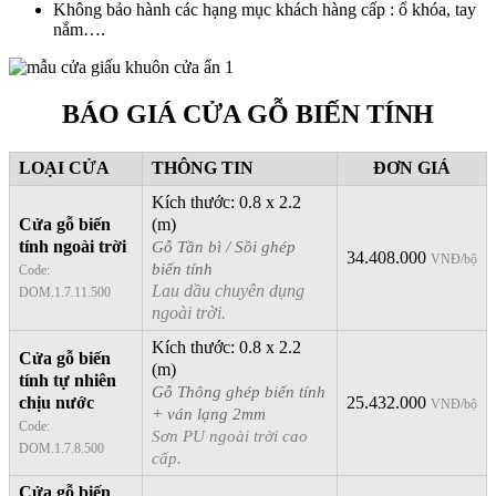
Không bảo hành các hạng mục khách hàng cấp : ổ khóa, tay
nắm….
BÁO GIÁ CỬA GỖ BIẾN TÍNH
LOẠI CỬA
THÔNG TIN
ĐƠN GIÁ
Kích thước: 0.8 x 2.2
Cửa gỗ biến
(m)
tính ngoài trời
Gỗ Tần bì / Sồi ghép
34.408.000
VNĐ/bộ
biến tính
Code:
Lau dầu chuyên dụng
DOM.1.7.11.500
ngoài trời.
Kích thước: 0.8 x 2.2
Cửa gỗ biến
(m)
tính tự nhiên
Gỗ Thông ghép biến tính
chịu nước
25.432.000
VNĐ/bộ
+ ván lạng 2mm
Code:
Sơn PU ngoài trời cao
DOM.1.7.8.500
cấp.
Cửa gỗ biến