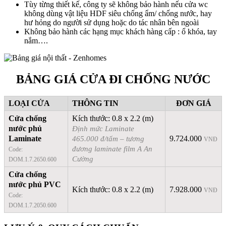
Tùy từng thiết kế, công ty sẽ không bảo hành nếu cửa wc
không dùng vật liệu HDF siêu chống ẩm/ chống nước, hay
hư hỏng do người sử dụng hoặc do tác nhân bên ngoài
Không bảo hành các hạng mục khách hàng cấp : ổ khóa, tay
nắm….
BẢNG GIÁ CỬA ĐI CHỐNG NƯỚC
LOẠI CỬA
THÔNG TIN
ĐƠN GIÁ
Cửa chống
Kích thước: 0.8 x 2.2 (m)
nước phủ
Định mức Laminate
Laminate
465.000 đ/tấm – tương
9.724.000
VNĐ
đương laminate film A An
Code:
Cường
DOM.1.7.2650.600
Cửa chống
nước phủ PVC
Kích thước: 0.8 x 2.2 (m)
7.928.000
VNĐ
Code:
DOM.1.7.2050.600