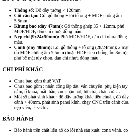
Thông số:
Độ dày tường < 120mm
Cốt cấu tạo:
Cốt gỗ thông + lõi tổ ong + MDF chống ẩm
5.5mm
Khung bao (dày 47mm):
Gỗ thông ghép 35 + 12mm, phủ
MDF/HDF, dán chỉ nhựa đồng màu.
Nẹp chỉ (9x24x50mm):
Phủ MDF/HDF, dán chỉ nhựa đồng
màu.
Cánh (dày 40mm):
Lõi gỗ thông + tổ ong (28/24mm); 2 mặt
ốp MDF chống ẩm 5.5mm (hoặc HDF siêu chống ẩm 8mm);
phủ bề mặt tùy chọn, dán chỉ nhựa đồng màu.
CHI PHÍ KHÁC
Chưa bao gồm thuế VAT
Chưa bao gồm : nhân công lắp đặt, vận chuyển ,phụ kiện tay
nắm, ổ khóa, mắt thần, cục chặn hơi, hít cửa, chặn cửa…
Một số phát sinh khác : độ dầy tường khác tiêu chuẩn, độ dầy
cánh > 40mm, phát sinh panel kính, chạy CNC trên cánh cửa,
nẹp viền, lá sách…
BẢO HÀNH
Bảo hành trên chất liệu gỗ do lỗi nhà sản xuất: cong vênh, co