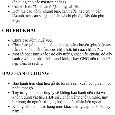
(áp dụng cho các mã trơn phẳng).
Cửa kích thước chuẩn được dung sai 10mm
Đơn giá bao gồm: khung bao, cánh cửa, nẹp chỉ, 4 bản
lề/cánh, ron cao su giảm chấn và chi phí đục lấy dấu phụ
kiện.
CHI PHÍ KHÁC
Chưa bao gồm thuế VAT
Chưa bao gồm : nhân công lắp đặt, vận chuyển ,phụ kiện tay
nắm, ổ khóa, mắt thần, cục chặn hơi, hít cửa, chặn cửa…
Một số phát sinh khác : độ dầy tường khác tiêu chuẩn, độ dầy
cánh > 40mm, phát sinh panel kính, chạy CNC trên cánh cửa,
nẹp viền, lá sách…
BẢO HÀNH CHUNG
Bảo hành trên chất liệu gỗ do lỗi nhà sản xuất: cong vênh, co
nhót, mọt gỗ
Tùy từng thiết kế, công ty sẽ không bảo hành nếu cửa wc
không dùng vật liệu HDF siêu chống ẩm/ chống nước, hay
hư hỏng do người sử dụng hoặc do tác nhân bên ngoài
Không bảo hành các hạng mục khách hàng cấp : ổ khóa, tay
nắm….