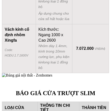
kinlong loại 1 đồng
bộ.
Áp dụng chung cho
cửa sổ hất hoặc lùa
Vách kính cố
Kích thước:
định nhôm
Ngang 1000 x
Xingfa
Cao 2600
Nhôm dày 1.4mm,
7.072.000
VNĐ/hệ
Code:
kính trong 10mm
HODU.1.7.1600V
cường lực, phụ kiện
kinlong loại 1 đồng
bộ.
BÁO GIÁ CỬA TRƯỢT SLIM
THÔNG TIN CHI
LOẠI CỬA
THÀNH TIỀN
TIẾT