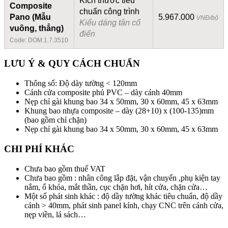
Kích thước tiêu
Composite
chuẩn công trình
Pano (Mẫu
5.967.000
VNĐ/bộ
Kiểu dáng tân cổ
vuông, thẳng)
điển
Code: DOM.1.7.3510
LƯU Ý & QUY CÁCH CHUẨN
Thông số: Độ dày tường < 120mm
Cánh cửa composite phủ PVC – dày cánh 40mm
Nẹp chỉ gài khung bao 34 x 50mm, 30 x 60mm, 45 x 63mm
Khung bao nhựa composite – dày (28+10) x (100-135)mm
(bao gồm chỉ chặn)
Nẹp chỉ gài khung bao 34 x 50mm, 30 x 60mm, 45 x 63mm
CHI PHÍ KHÁC
Chưa bao gồm thuế VAT
Chưa bao gồm : nhân công lắp đặt, vận chuyển ,phụ kiện tay
nắm, ổ khóa, mắt thần, cục chặn hơi, hít cửa, chặn cửa…
Một số phát sinh khác : độ dầy tường khác tiêu chuẩn, độ dầy
cánh > 40mm, phát sinh panel kính, chạy CNC trên cánh cửa,
nẹp viền, lá sách…