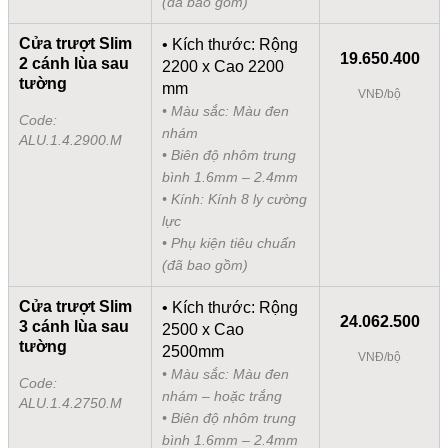
(đã bao gồm)
Cửa trượt Slim
• Kích thước: Rộng
19.650.400
2 cánh lùa sau
2200 x Cao 2200
tường
mm
VNĐ/bộ
• Màu sắc: Màu đen
Code:
nhám
ALU.1.4.2900.M
• Biên độ nhôm trung
bình 1.6mm – 2.4mm
• Kính: Kính 8 ly cường
lực
• Phụ kiện tiêu chuẩn
(đã bao gồm)
Cửa trượt Slim
• Kích thước: Rộng
24.062.500
3 cánh lùa sau
2500 x Cao
tường
2500mm
VNĐ/bộ
• Màu sắc: Màu đen
Code:
nhám – hoặc trắng
ALU.1.4.2750.M
• Biên độ nhôm trung
bình 1.6mm – 2.4mm