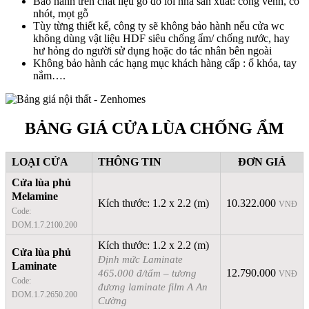
Bảo hành trên chất liệu gỗ do lỗi nhà sản xuất: cong vênh, co
nhót, mọt gỗ
Tùy từng thiết kế, công ty sẽ không bảo hành nếu cửa wc
không dùng vật liệu HDF siêu chống ẩm/ chống nước, hay
hư hỏng do người sử dụng hoặc do tác nhân bên ngoài
Không bảo hành các hạng mục khách hàng cấp : ổ khóa, tay
nắm….
BẢNG GIÁ CỬA LÙA CHỐNG ẨM
LOẠI CỬA
THÔNG TIN
ĐƠN GIÁ
Cửa lùa phủ
Melamine
Kích thước: 1.2 x 2.2 (m)
10.322.000
VNĐ
Code:
DOM.1.7.2100.200
Kích thước: 1.2 x 2.2 (m)
Cửa lùa phủ
Định mức Laminate
Laminate
465.000 đ/tấm – tương
12.790.000
VNĐ
Code:
đương laminate film A An
DOM.1.7.2650.200
Cường