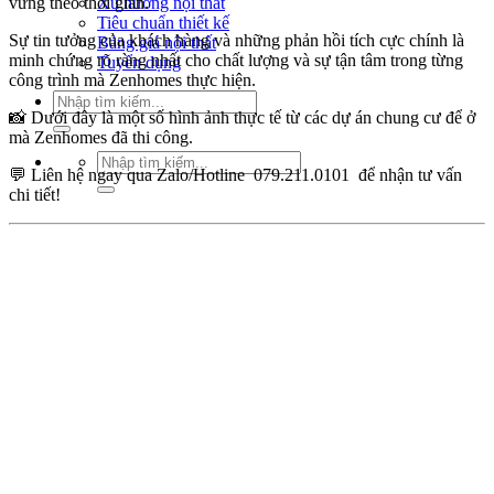
vững theo thời gian.
Xu hướng nội thất
Tiêu chuẩn thiết kế
Sự tin tưởng của khách hàng và những phản hồi tích cực chính là
Bảng giá nội thất
minh chứng rõ ràng nhất cho chất lượng và sự tận tâm trong từng
Tuyển dụng
công trình mà Zenhomes thực hiện.
Tìm
📸 Dưới đây là một số hình ảnh thực tế từ các dự án chung cư để ở
kiếm:
mà Zenhomes đã thi công.
Tìm
💬 Liên hệ ngay qua Zalo/Hotline 079.211.0101 để nhận tư vấn
kiếm:
chi tiết!