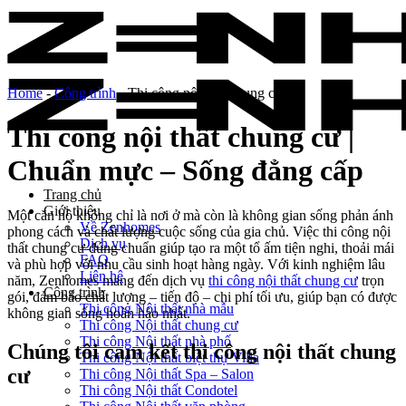
Skip
to
content
Home
-
Công trình
-
Thi công nội thất chung cư
Thi công nội thất chung cư |
Chuẩn mực – Sống đẳng cấp
Trang chủ
Giới thiệu
Một căn hộ không chỉ là nơi ở mà còn là không gian sống phản ánh
Về Zenhomes
phong cách và chất lượng cuộc sống của gia chủ. Việc thi công nội
Dịch vụ
thất chung cư đúng chuẩn giúp tạo ra một tổ ấm tiện nghi, thoải mái
FAQ
và phù hợp với nhu cầu sinh hoạt hàng ngày. Với kinh nghiệm lâu
Liên hệ
năm, Zenhomes mang đến dịch vụ
thi công nội thất chung cư
trọn
Công trình
gói, đảm bảo chất lượng – tiến độ – chi phí tối ưu, giúp bạn có được
Thi công Nội thất nhà mẫu
không gian sống hoàn hảo nhất.
Thi công Nội thất chung cư
Thi công Nội thất nhà phố
Chúng tôi cam kết thi công nội thất chung
Thi công Nội thất biệt thự Villa
cư
Thi công Nội thất Spa – Salon
Thi công Nội thất Condotel