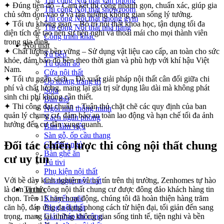
Thi công Nội thất văn phòng
✦ Đúng tiến độ – Cam kết thi công nhanh gọn, chuẩn xác, giúp gia
Thi công Nội thất showroom
chủ sớm dọn vào ở và tận hưởng không gian sống lý tưởng.
Thi công Nội thất phòng gym
✦ Tối ưu không gian – Bố trí nội thất khoa học, tận dụng tối đa
Thi công Nội thất nhà hàng
diện tích để tạo nên sự tiện nghi và thoải mái cho mọi thành viên
Công trình khác
trong gia đình.
Nội thất
✦ Chất lượng bền vững – Sử dụng vật liệu cao cấp, an toàn cho sức
Tủ bếp
khỏe, đảm bảo độ bền theo thời gian và phù hợp với khí hậu Việt
Tủ quần áo
Nam.
Cửa nội thất
✦ Tối ưu ngân sách – Đề xuất giải pháp nội thất cân đối giữa chi
Ốp tường trang trí
phí và chất lượng, mang lại giá trị sử dụng lâu dài mà không phát
Sofa
sinh chi phí không cần thiết.
Bàn thờ
✦ Thi công đạt chuẩn – Tuân thủ chặt chẽ các quy định của ban
Ngôi nhà thông minh
quản lý chung cư, đảm bảo an toàn lao động và hạn chế tối đa ảnh
Vách ngăn phòng
hưởng đến cư dân xung quanh.
Bàn làm việc
Sàn gỗ, ốp cầu thang
Đối tác chiến lược thi công nội thất chung
Giường ngủ
Bàn ghế ăn
cư uy tín
Tủ tivi
Phụ kiện nội thất
Với bề dày kinh nghiệm và uy tín trên thị trường, Zenhomes tự hào
Catalogue nội thất
là đơn vị thi công nội thất chung cư được đông đảo khách hàng tin
Tin tức
chọn. Trên 15 năm hoạt động, chúng tôi đã hoàn thiện hàng trăm
Khuyến mãi
căn hộ, đáp ứng đa dạng phong cách từ hiện đại, tối giản đến sang
Blog nội thất
trọng, mang lại những không gian sống tinh tế, tiện nghi và bền
Giải pháp thi công