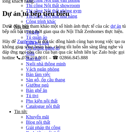
Thi công Nội thất văn phòng
lòng khách hàng.
Thi công Nội thất showroom
Thi công Nội thất phòng gym
Dự án tủ bếp tiêu biểu
Thi công Nội thất nhà hàng
Công trình khác
Dưới đây, hãy tham khảo một số hình ảnh thực tế của các
dự án
tủ
Nội thất
bếp nổi bật trong thời gian qua do Nội Thất Zenhomes thực hiện.
Tủ bếp
Tủ quần áo
Hãy để
Zenhomes
là đối tác đồng hành cùng bạn trong việc tạo ra
Cửa nội thất
không gian sống hoàn hảo. chúng tôi luôn sẵn sàng lắng nghe và
Ốp tường trang trí
đáp ứng mọi nhu cầu của bạn qua các kênh liên lạc Zalo hoặc gọi
Sofa
hotline 📞 079.211.0101 – ☎ 02866.845.888
Bàn thờ
Ngôi nhà thông minh
Vách ngăn phòng
Bàn làm việc
Sàn gỗ, ốp cầu thang
Giường ngủ
Bàn ghế ăn
Tủ tivi
Phụ kiện nội thất
Catalogue nội thất
Tin tức
Khuyến mãi
Blog nội thất
Giải pháp thi công