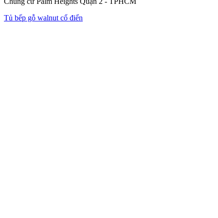
Chung cư Palm Heights Quận 2 - TPHCM
Tủ bếp gỗ walnut cổ điển