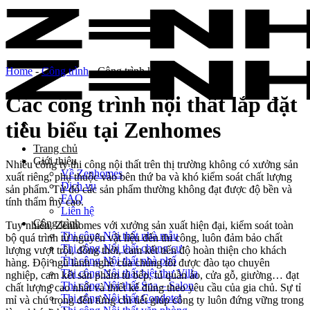
Skip
to
content
Home
-
Công trình
-
Công trình khác
Các công trình nội thất lắp đặt
tiêu biểu tại Zenhomes
Trang chủ
Giới thiệu
Nhiều công ty thi công nội thất trên thị trường không có xưởng sản
Về Zenhomes
xuất riêng, phụ thuộc vào bên thứ ba và khó kiểm soát chất lượng
Dịch vụ
sản phẩm. Từ đó các sản phẩm thường không đạt được độ bền và
FAQ
tính thẩm mỹ cao.
Liên hệ
Công trình
Tuy nhiên, Zenhomes với xưởng sản xuất hiện đại, kiểm soát toàn
Thi công Nội thất nhà mẫu
bộ quá trình từ nguyên vật liệu đến thi công, luôn đảm bảo chất
Thi công Nội thất chung cư
lượng vượt trội, đồng thời, cam kết tiến độ hoàn thiện cho khách
Thi công Nội thất nhà phố
hàng. Đội ngũ lành nghề của chúng tôi được đào tạo chuyên
Thi công Nội thất biệt thự Villa
nghiệp, cam kết sản phẩm tủ bếp, tủ quần áo, cửa gỗ, giường… đạt
Thi công Nội thất Spa – Salon
chất lượng cao nhất và thiết kế đúng theo yêu cầu của gia chủ. Sự tỉ
Thi công Nội thất Condotel
mỉ và chú trọng đến từng chi tiết giúp công ty luôn đứng vững trong