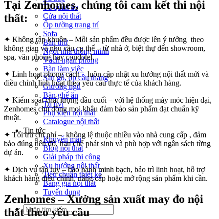
Tại Zenhomes, chúng tôi cam kết thi nội
Tủ quần áo
thất:
Cửa nội thất
Ốp tường trang trí
Sofa
✦ Không rập khuôn – Mỗi sản phẩm đều được lên ý tưởng theo
Bàn thờ
không gian và nhu cầu cụ thể – từ nhà ở, biệt thự đến showroom,
Ngôi nhà thông minh
spa, văn phòng hay condotel.
Vách ngăn phòng
Bàn làm việc
✦ Linh hoạt phong cách – luôn cập nhật xu hướng nội thất mới và
Sàn gỗ, ốp cầu thang
điều chỉnh linh hoạt theo yêu cầu thực tế của khách hàng.
Giường ngủ
Bàn ghế ăn
✦ Kiểm soát chất lượng đầu cuối – với hệ thống máy móc hiện đại,
Tủ tivi
Zenhomes chủ động mọi khâu đảm bảo sản phẩm đạt chuẩn kỹ
Phụ kiện nội thất
thuật.
Catalogue nội thất
Tin tức
✦ Tối ưu chi phí – không lệ thuộc nhiều vào nhà cung cấp , đảm
Khuyến mãi
bảo đúng tiến độ, hạn chế phát sinh và phù hợp với ngân sách từng
Blog nội thất
dự án.
Giải pháp thi công
Xu hướng nội thất
✦ Dịch vụ tận tụy – bảo hành minh bạch, bảo trì linh hoạt, hỗ trợ
Tiêu chuẩn thiết kế
khách hàng điều chỉnh, nâng cấp hoặc mở rộng sản phẩm khi cần.
Bảng giá nội thất
Tuyển dụng
Zenhomes – Xưởng sản xuất may đo nội
Tìm
thất theo yêu cầu
kiếm: