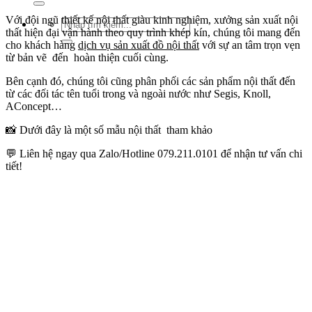
Với đội ngũ thiết kế nội thất giàu kinh nghiệm, xưởng sản xuất nội
Tìm
thất hiện đại vận hành theo quy trình khép kín, chúng tôi mang đến
kiếm:
cho khách hàng
dịch vụ sản xuất đồ nội thất
với sự an tâm trọn vẹn
từ bản vẽ đến hoàn thiện cuối cùng.
Bên cạnh đó, chúng tôi cũng phân phối các sản phẩm nội thất đến
từ các đối tác tên tuổi trong và ngoài nước như Segis, Knoll,
AConcept…
📸 Dưới đây là một số mẫu nội thất tham khảo
💬 Liên hệ ngay qua Zalo/Hotline 079.211.0101 để nhận tư vấn chi
tiết!