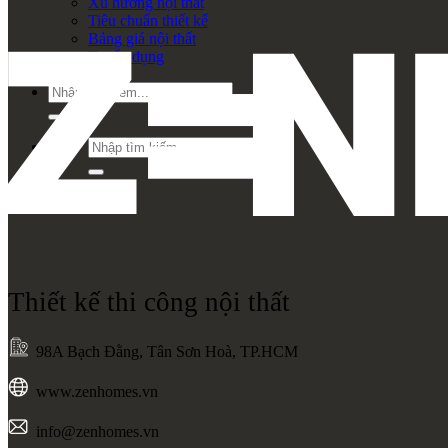
Xu hướng nội thất
Tiêu chuẩn thiết kế
Bảng giá nội thất
Tuyển dụng
Tìm
kiếm:
Tìm
kiếm:
Thiết kế thi công nội thất
98A Bạch Đằng, Tân Sơn Hoà, TP.HCM
www.zenhomes.vn
info@zenhomes.vn