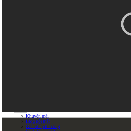
Thi công Nội thất văn phòng
Thi công Nội thất showroom
Thi công Nội thất phòng gym
Thi công Nội thất nhà hàng
Công trình khác
Nội thất
Tủ bếp
Tủ quần áo
Cửa nội thất
Ốp tường trang trí
Sofa
Bàn thờ
Ngôi nhà thông minh
Vách ngăn phòng
Bàn làm việc
Sàn gỗ, ốp cầu thang
Giường ngủ
Bàn ghế ăn
Tủ tivi
Phụ kiện nội thất
Catalogue nội thất
Tin tức
Khuyến mãi
Blog nội thất
Giải pháp thi công