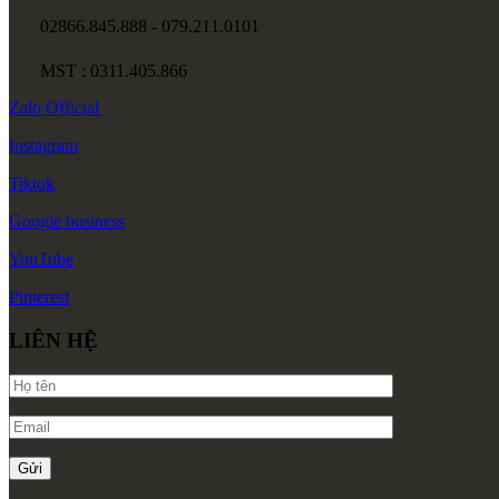
02866.845.888 - 079.211.0101
MST : 0311.405.866
Zalo
Official
Instagram
Tiktok
Google
business
YouTube
Pinterest
LIÊN HỆ