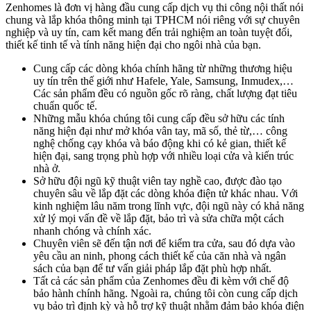
Zenhomes là đơn vị hàng đầu cung cấp dịch vụ thi công nội thất nói
chung và lắp khóa thông minh tại TPHCM nói riêng với sự chuyên
nghiệp và uy tín, cam kết mang đến trải nghiệm an toàn tuyệt đối,
thiết kế tinh tế và tính năng hiện đại cho ngôi nhà của bạn.
Cung cấp các dòng khóa chính hãng từ những thương hiệu
uy tín trên thế giới như Hafele, Yale, Samsung, Inmudex,…
Các sản phẩm đều có nguồn gốc rõ ràng, chất lượng đạt tiêu
chuẩn quốc tế.
Những mẫu khóa chúng tôi cung cấp đều sở hữu các tính
năng hiện đại như mở khóa vân tay, mã số, thẻ từ,… công
nghệ chống cạy khóa và báo động khi có kẻ gian, thiết kế
hiện đại, sang trọng phù hợp với nhiều loại cửa và kiến trúc
nhà ở.
Sở hữu đội ngũ kỹ thuật viên tay nghề cao, được đào tạo
chuyên sâu về lắp đặt các dòng khóa điện tử khác nhau. Với
kinh nghiệm lâu năm trong lĩnh vực, đội ngũ này có khả năng
xử lý mọi vấn đề về lắp đặt, bảo trì và sửa chữa một cách
nhanh chóng và chính xác.
Chuyên viên sẽ đến tận nơi để kiểm tra cửa, sau đó dựa vào
yêu cầu an ninh, phong cách thiết kế của căn nhà và ngân
sách của bạn để tư vấn giải pháp lắp đặt phù hợp nhất.
Tất cả các sản phẩm của Zenhomes đều đi kèm với chế độ
bảo hành chính hãng. Ngoài ra, chúng tôi còn cung cấp dịch
vụ bảo trì định kỳ và hỗ trợ kỹ thuật nhằm đảm bảo khóa điện