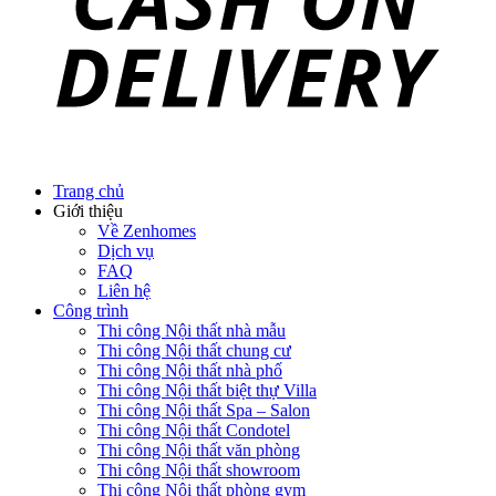
Trang chủ
Giới thiệu
Về Zenhomes
Dịch vụ
FAQ
Liên hệ
Công trình
Thi công Nội thất nhà mẫu
Thi công Nội thất chung cư
Thi công Nội thất nhà phố
Thi công Nội thất biệt thự Villa
Thi công Nội thất Spa – Salon
Thi công Nội thất Condotel
Thi công Nội thất văn phòng
Thi công Nội thất showroom
Thi công Nội thất phòng gym