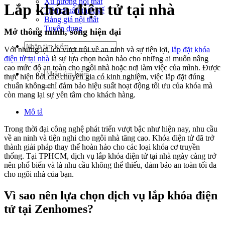
Xu hướng nội thất
Lắp khóa điện tử tại nhà
Tiêu chuẩn thiết kế
Bảng giá nội thất
Tuyển dụng
Mở thông minh, sống hiện đại
Tìm
Với những lợi ích vượt trội về an ninh và sự tiện lợi,
lắp đặt khóa
kiếm:
điện tử tại nhà
là sự lựa chọn hoàn hảo cho những ai muốn nâng
cao mức độ an toàn cho ngôi nhà hoặc nơi làm việc của mình. Được
Tìm
thực hiện bởi các chuyên gia có kinh nghiệm, việc lắp đặt đúng
kiếm:
chuẩn không chỉ đảm bảo hiệu suất hoạt động tối ưu của khóa mà
còn mang lại sự yên tâm cho khách hàng.
Mô tả
Trong thời đại công nghệ phát triển vượt bậc như hiện nay, nhu cầu
về an ninh và tiện nghi cho ngôi nhà tăng cao. Khóa điện tử đã trở
thành giải pháp thay thế hoàn hảo cho các loại khóa cơ truyền
thống. Tại TPHCM, dịch vụ lắp khóa điện tử tại nhà ngày càng trở
nên phổ biến và là nhu cầu không thể thiếu, đảm bảo an toàn tối đa
cho ngôi nhà của bạn.
Vì sao nên lựa chọn dịch vụ lắp khóa điện
tử tại Zenhomes?