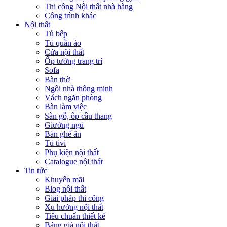
Thi công Nội thất nhà hàng
Công trình khác
Nội thất
Tủ bếp
Tủ quần áo
Cửa nội thất
Ốp tường trang trí
Sofa
Bàn thờ
Ngôi nhà thông minh
Vách ngăn phòng
Bàn làm việc
Sàn gỗ, ốp cầu thang
Giường ngủ
Bàn ghế ăn
Tủ tivi
Phụ kiện nội thất
Catalogue nội thất
Tin tức
Khuyến mãi
Blog nội thất
Giải pháp thi công
Xu hướng nội thất
Tiêu chuẩn thiết kế
Bảng giá nội thất