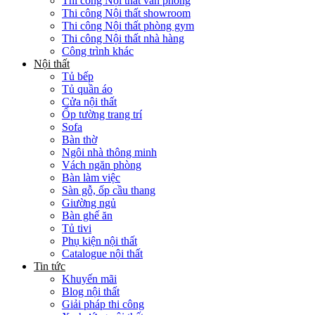
Thi công Nội thất văn phòng
Thi công Nội thất showroom
Thi công Nội thất phòng gym
Thi công Nội thất nhà hàng
Công trình khác
Nội thất
Tủ bếp
Tủ quần áo
Cửa nội thất
Ốp tường trang trí
Sofa
Bàn thờ
Ngôi nhà thông minh
Vách ngăn phòng
Bàn làm việc
Sàn gỗ, ốp cầu thang
Giường ngủ
Bàn ghế ăn
Tủ tivi
Phụ kiện nội thất
Catalogue nội thất
Tin tức
Khuyến mãi
Blog nội thất
Giải pháp thi công