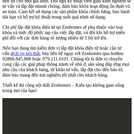
tiện lợi cho mọi gia đình. Đội ngũ kỹ thuật viên giàu kinh nghiệm sẽ
tư vấn và lắp đặt nhanh chóng, đảm bảo khóa hoạt động ổn định và
an toàn. Cam kết sử dụng các sản phẩm khóa chính hãng, bảo hành
dài hạn và hỗ trợ kỹ thuật trong suốt quá trình sử dụng.
Chi phí lắp đặt khóa điện tử tại Zenhomes sẽ phụ thuộc vào loại
khóa và mức độ phức tạp của việc lắp đặt, và đôi khi hỗ trợ miễn
phí đối với các đơn hàng số lượng nhiều từ 5 bộ trở lên.
Nếu bạn đang tìm kiếm đơn vị lắp đặt khóa điện tử hoặc cần tư
vấn
dịch vụ nội thất
, hãy liên hệ ngay với Zenhomes qua hotline
02866.845.888 hoặc 079.211.0101. Chúng tôi là đơn vị chuyên
cung cấp các giải pháp thông minh về nhà ở, sẵn sàng đáp ứng mọi
nhu cầu của khách hàng, từ khâu tư vấn, lắp đặt cho đến bảo trì,
đảm bảo mang đến trải nghiệm tốt nhất cho khách hàng.
Thiết kế thi công nội thất Zenhomes – Kiến tạo không gian sống
trong mơ của bạn!