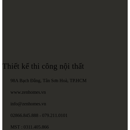
Thiết kế thi công nội thất
98A Bạch Đằng, Tân Sơn Hoà, TP.HCM
www.zenhomes.vn
info@zenhomes.vn
02866.845.888 - 079.211.0101
MST : 0311.405.866