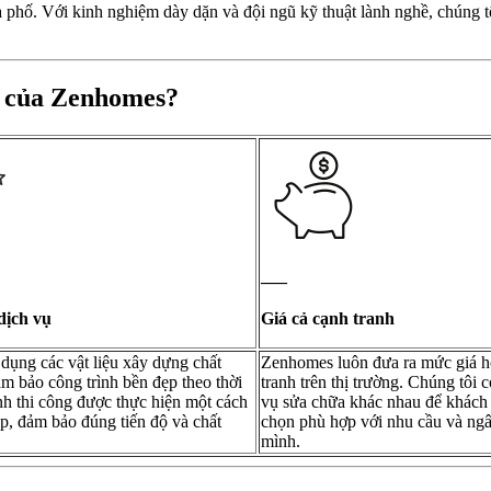
phố. Với kinh nghiệm dày dặn và đội ngũ kỹ thuật lành nghề, chúng t
ố của Zenhomes?
—–
dịch vụ
Giá cả cạnh tranh
dụng các vật liệu xây dựng chất
Zenhomes luôn đưa ra mức giá h
m bảo công trình bền đẹp theo thời
tranh trên thị trường. Chúng tôi 
nh thi công được thực hiện một cách
vụ sửa chữa khác nhau để khách 
p, đảm bảo đúng tiến độ và chất
chọn phù hợp với nhu cầu và ngâ
mình.