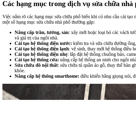
Các hạng mục trong dịch vụ sửa chữa nhà
Việc nắm rõ các hạng mục sửa chữa phổ biến khi có nhu cầu cải tạo 
một số hạng mục sửa chữa nhà phố thường gặp:
Nâng cấp trần, tường, sàn
: xây mới hoặc loại bỏ các vách tườ
và giá trị của ngôi nhà.
Cải tạo hệ thống điện nước:
kiểm tra và sửa chữa đường ống,
Cải tạo hệ thống điện lạnh
: vệ sinh, thay mới hệ thống điều 
Cải tạo hệ thống điện nhẹ
: lắp đặt hệ thống chuông báo, cam
Cải tạo hệ thống cửa:
nâng cấp hệ thống an ninh cho ngôi nhà
Sửa chữa đồ nội thất
: sửa chữa tủ quần áo gỗ, thay thế bàn 
khỏe.
Nâng cấp hệ thống smarthome:
điều khiển bằng giọng nói, đ