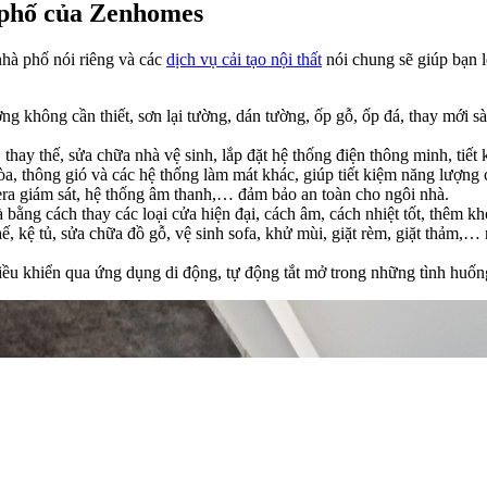
 phố của Zenhomes
nhà phố nói riêng và các
dịch vụ cải tạo nội thất
nói chung sẽ giúp bạn l
ng không cần thiết, sơn lại tường, dán tường, ốp gỗ, ốp đá, thay mới s
 thay thế, sửa chữa nhà vệ sinh, lắp đặt hệ thống điện thông minh, tiế
hòa, thông gió và các hệ thống làm mát khác, giúp tiết kiệm năng lượng
era giám sát, hệ thống âm thanh,… đảm bảo an toàn cho ngôi nhà.
 bằng cách thay các loại cửa hiện đại, cách âm, cách nhiệt tốt, thêm k
ghế, kệ tủ, sửa chữa đồ gỗ, vệ sinh sofa, khử mùi, giặt rèm, giặt thả
iều khiển qua ứng dụng di động, tự động tắt mở trong những tình huống 