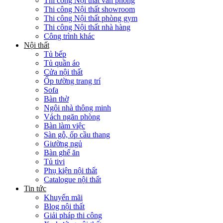
Thi công Nội thất văn phòng
Thi công Nội thất showroom
Thi công Nội thất phòng gym
Thi công Nội thất nhà hàng
Công trình khác
Nội thất
Tủ bếp
Tủ quần áo
Cửa nội thất
Ốp tường trang trí
Sofa
Bàn thờ
Ngôi nhà thông minh
Vách ngăn phòng
Bàn làm việc
Sàn gỗ, ốp cầu thang
Giường ngủ
Bàn ghế ăn
Tủ tivi
Phụ kiện nội thất
Catalogue nội thất
Tin tức
Khuyến mãi
Blog nội thất
Giải pháp thi công