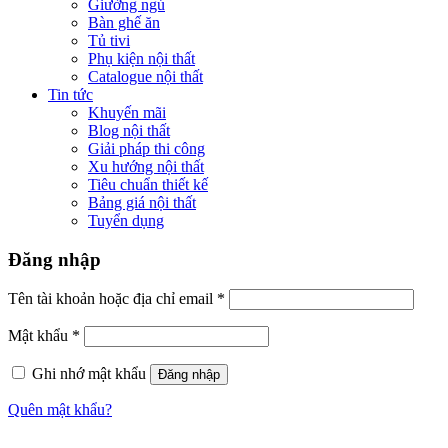
Giường ngủ
Bàn ghế ăn
Tủ tivi
Phụ kiện nội thất
Catalogue nội thất
Tin tức
Khuyến mãi
Blog nội thất
Giải pháp thi công
Xu hướng nội thất
Tiêu chuẩn thiết kế
Bảng giá nội thất
Tuyển dụng
Đăng nhập
Tên tài khoản hoặc địa chỉ email
*
Mật khẩu
*
Ghi nhớ mật khẩu
Đăng nhập
Quên mật khẩu?