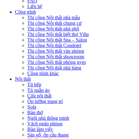
FAQ
Liên hệ
Công trình
Thi công Nội thất nhà mẫu
Thi công Nội thất chung cư
Thi công Nội thất nhà phố
Thi công Nội thất biệt thự Villa
Thi công Nội thất Spa – Salon
Thi công Nội thất Condotel
Thi công Nội thất văn phòng
Thi công Nội thất showroom
Thi công Nội thất phòng gym
Thi công Nội thất nhà hàng
Công trình khác
Nội thất
Tủ bếp
Tủ quần áo
Cửa nội thất
Ốp tường trang trí
Sofa
Bàn thờ
Ngôi nhà thông minh
Vách ngăn phòng
Bàn làm việc
Sàn gỗ, ốp cầu thang