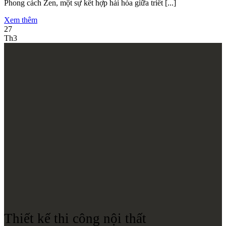
Phong cách Zen, một sự kết hợp hài hòa giữa triết [...]
Xem thêm
27
Th3
Thiết kế thi công nội thất