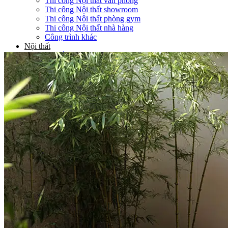
Thi công Nội thất văn phòng
Thi công Nội thất showroom
Thi công Nội thất phòng gym
Thi công Nội thất nhà hàng
Công trình khác
Nội thất
Tủ bếp
Tủ quần áo
Cửa nội thất
Ốp tường trang trí
Sofa
Bàn thờ
Ngôi nhà thông minh
Vách ngăn phòng
Bàn làm việc
Sàn gỗ, ốp cầu thang
Giường ngủ
Bàn ghế ăn
Tủ tivi
Phụ kiện nội thất
Catalogue nội thất
Tin tức
Khuyến mãi
Blog nội thất
Giải pháp thi công