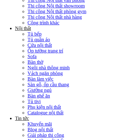
Thi công Nội thất văn phòng
Thi công Nội thất showroom
Thi công Nội thất phòng gym
Thi công Nội thất nhà hàng
Công trình khác
Nội thất
Tủ bếp
Tủ quần áo
Cửa nội thất
Ốp tường trang trí
Sofa
Bàn thờ
Ngôi nhà thông minh
Vách ngăn phòng
Bàn làm việc
Sàn gỗ, ốp cầu thang
Giường ngủ
Bàn ghế ăn
Tủ tivi
Phụ kiện nội thất
Catalogue nội thất
Tin tức
Khuyến mãi
Blog nội thất
Giải pháp thi công