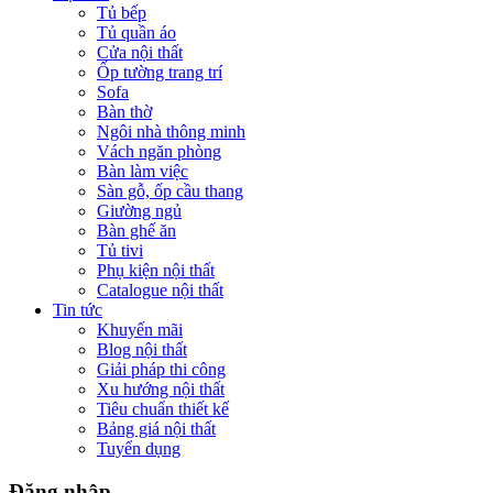
Tủ bếp
Tủ quần áo
Cửa nội thất
Ốp tường trang trí
Sofa
Bàn thờ
Ngôi nhà thông minh
Vách ngăn phòng
Bàn làm việc
Sàn gỗ, ốp cầu thang
Giường ngủ
Bàn ghế ăn
Tủ tivi
Phụ kiện nội thất
Catalogue nội thất
Tin tức
Khuyến mãi
Blog nội thất
Giải pháp thi công
Xu hướng nội thất
Tiêu chuẩn thiết kế
Bảng giá nội thất
Tuyển dụng
Đăng nhập