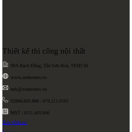
Thiết kế thi công nội thất
98A Bạch Đằng, Tân Sơn Hoà, TP.HCM
www.zenhomes.vn
info@zenhomes.vn
02866.845.888 - 079.211.0101
MST : 0311.405.866
Zalo
Official