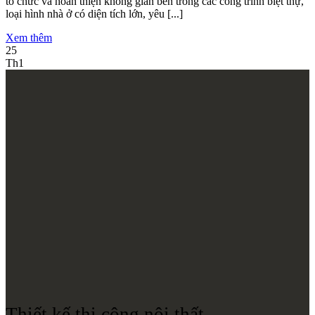
tổ chức và hoàn thiện không gian bên trong các công trình biệt thự,
loại hình nhà ở có diện tích lớn, yêu [...]
Xem thêm
25
Th1
Thiết kế thi công nội thất