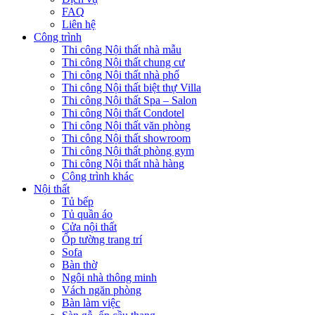
FAQ
Liên hệ
Công trình
Thi công Nội thất nhà mẫu
Thi công Nội thất chung cư
Thi công Nội thất nhà phố
Thi công Nội thất biệt thự Villa
Thi công Nội thất Spa – Salon
Thi công Nội thất Condotel
Thi công Nội thất văn phòng
Thi công Nội thất showroom
Thi công Nội thất phòng gym
Thi công Nội thất nhà hàng
Công trình khác
Nội thất
Tủ bếp
Tủ quần áo
Cửa nội thất
Ốp tường trang trí
Sofa
Bàn thờ
Ngôi nhà thông minh
Vách ngăn phòng
Bàn làm việc