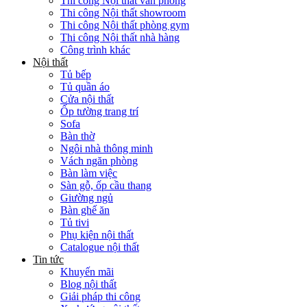
Thi công Nội thất văn phòng
Thi công Nội thất showroom
Thi công Nội thất phòng gym
Thi công Nội thất nhà hàng
Công trình khác
Nội thất
Tủ bếp
Tủ quần áo
Cửa nội thất
Ốp tường trang trí
Sofa
Bàn thờ
Ngôi nhà thông minh
Vách ngăn phòng
Bàn làm việc
Sàn gỗ, ốp cầu thang
Giường ngủ
Bàn ghế ăn
Tủ tivi
Phụ kiện nội thất
Catalogue nội thất
Tin tức
Khuyến mãi
Blog nội thất
Giải pháp thi công