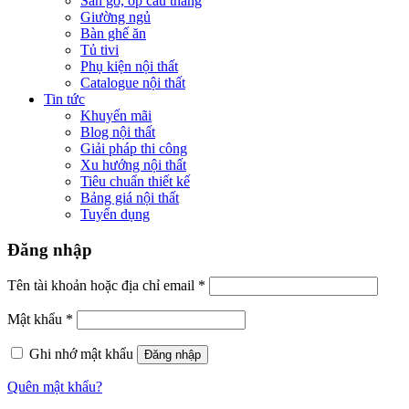
Sàn gỗ, ốp cầu thang
Giường ngủ
Bàn ghế ăn
Tủ tivi
Phụ kiện nội thất
Catalogue nội thất
Tin tức
Khuyến mãi
Blog nội thất
Giải pháp thi công
Xu hướng nội thất
Tiêu chuẩn thiết kế
Bảng giá nội thất
Tuyển dụng
Đăng nhập
Tên tài khoản hoặc địa chỉ email
*
Mật khẩu
*
Ghi nhớ mật khẩu
Đăng nhập
Quên mật khẩu?