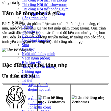
Thi công Nội thất văn phòng
sống của bạn.
Thi công Nội thất showroom
Thi công Nội thất phòng gym
Tấm bê tông nhẹ là gì?
Thi công Nội thất nhà hàng
Công trình khác
Nội thất
Bê tông nhẹ là sản phẩm được sản xuất từ hỗn hợp xi măng, cát
Tủ bếp
mịn, nước và các phụ gia tạo bọt giúp giảm trọng lượng. Quá trình
Tủ quần áo
sản xuất độc đáo này tạo ra các tấm có độ bền cao nhưng nhẹ hơn
Cửa nội thất
30% đến 50% so với bê tông truyền thống, lý tưởng cho các công
Ốp tường trang trí
trình yêu cầu giảm tải trọng hoặc thi công nhanh gọn.
Sofa
Bàn thờ
Ngôi nhà thông minh
Vách ngăn phòng
Bàn làm việc
Đặc điểm của bê tông nhẹ
Sàn gỗ, ốp cầu thang
Giường ngủ
Ưu điểm nổi bật
Bàn ghế ăn
Tủ tivi
Phụ kiện nội thất
Catalogue nội thất
Tin tức
Khuyến mãi
Blog nội thất
Giải pháp thi công
—–
—–