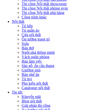
Thi công Nội thất showroom
Thi công Nội thất phòng gym
Thi công Nội thất nhà hàng
Công trình khác
Nội thất
Tủ bếp
Tủ quần áo
Cửa nội thất
Ốp tường trang trí
Sofa
Bàn thờ
Ngôi nhà thông minh
Vách ngăn phòng
Bàn làm việc
Sàn gỗ, ốp cầu thang
Giường ngủ
Bàn ghế ăn
Tủ tivi
Phụ kiện nội thất
Catalogue nội thất
Tin tức
Khuyến mãi
Blog nội thất
Giải pháp thi công
Xu hướng nội thất