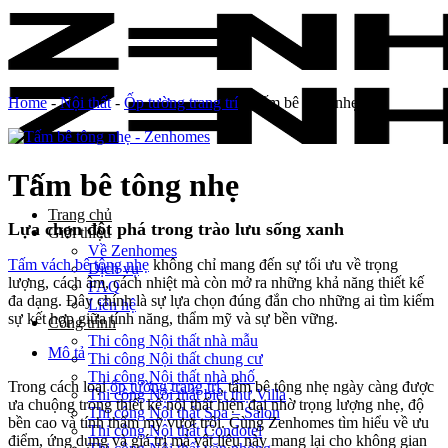
Skip
to
content
Home
-
Nội thất
-
Ốp tường trang trí
-
Tấm bê tông nhẹ
Tấm bê tông nhẹ
Trang chủ
Lựa chọn đột phá trong trào lưu sống xanh
Giới thiệu
Về Zenhomes
Tấm vách bê tông nhẹ
không chỉ mang đến sự tối ưu về trọng
Dịch vụ
lượng, cách âm, cách nhiệt mà còn mở ra những khả năng thiết kế
FAQ
đa dạng. Đây chính là sự lựa chọn đúng đắn cho những ai tìm kiếm
Liên hệ
sự kết hợp giữa tính năng, thẩm mỹ và sự bền vững.
Công trình
Thi công Nội thất nhà mẫu
Mô tả
Thi công Nội thất chung cư
Thi công Nội thất nhà phố
Trong cách loại
ốp tường trang trí
, tấm bê tông nhẹ ngày càng được
Thi công Nội thất biệt thự Villa
ưa chuộng trong thiết kế nội thất hiện đại nhờ trọng lượng nhẹ, độ
Thi công Nội thất Spa – Salon
bền cao và tính thẩm mỹ vượt trội. Cùng Zenhomes tìm hiểu về ưu
Thi công Nội thất Condotel
điểm, ứng dụng và giá trị mà vật liệu này mang lại cho không gian