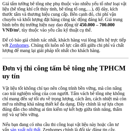
Giá tấm tường bê tông nhẹ phụ thuộc vào nhiều yếu tố như loại vật
liệu (bê tông khí cốt thủy tinh, bê tông tổ ong,…), độ dày, kích
thước tấm và thương hiệu cung cấp. Bên cạnh đó, chi phí vận
chuyển và khối lượng đặt hàng cũng tác động đáng kể. Giá trung
bình trên thị trường hiện nay dao động từ
450.000 – 700.000
VNĐ/m²
, tùy thuộc vào yêu cầu kỹ thuật cụ thể.
Để có báo giá chính xác nhất, khách hàng vui lòng liên hệ trực tiếp
với
Zenhomes
. Chúng tôi luôn nỗ lực cân đối giữa chi phí và chất
lượng để mang lại giải pháp tốt nhất cho khách hàng.
Đơn vị thi công tấm bê tông nhẹ TPHCM
uy tín
Vật liệu tốt không chỉ tạo nên công trình bền vững, mà còn nâng
cao trải nghiệm sống của con người. Tấm vách bê tông nhẹ không
chỉ mang đến sự tối ưu về trọng lượng, cách âm, cách nhiệt mà còn
mở ra những khả năng thiết kế đa dạng. Đây chính là sự lựa chọn
đúng đắn cho những ai tìm kiếm sự kết hợp giữa tính năng, thẩm
mỹ và sự bền vững.
Nếu bạn đang có nhu cầu thi công loại vật liệu này hoặc cần tư
vấn
sản xuất nội thất
, Zenhomes chính là đối tác đáng tin cậy.