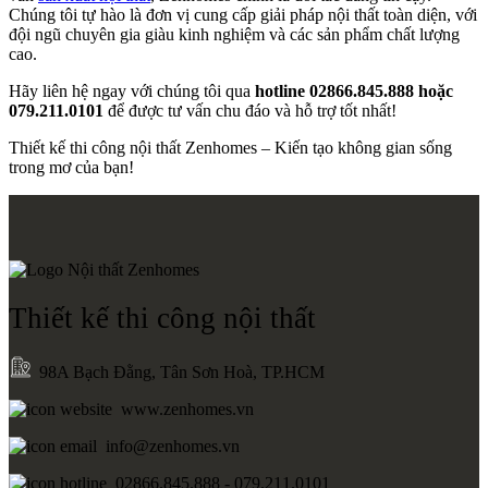
Chúng tôi tự hào là đơn vị cung cấp giải pháp nội thất toàn diện, với
đội ngũ chuyên gia giàu kinh nghiệm và các sản phẩm chất lượng
cao.
Hãy liên hệ ngay với chúng tôi qua
hotline 02866.845.888 hoặc
079.211.0101
để được tư vấn chu đáo và hỗ trợ tốt nhất!
Thiết kế thi công nội thất Zenhomes – Kiến tạo không gian sống
trong mơ của bạn!
Thiết kế thi công nội thất
98A Bạch Đằng, Tân Sơn Hoà, TP.HCM
www.zenhomes.vn
info@zenhomes.vn
02866.845.888 - 079.211.0101