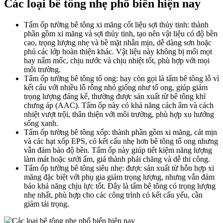
Các loại bê tông nhẹ phổ biến hiện nay
Tấm ốp tường bê tông xi măng cốt liệu sợi thủy tinh: thành
phần gồm xi măng và sợi thủy tinh, tạo nên vật liệu có độ bền
cao, trọng lượng nhẹ và bề mặt nhẵn mịn, dễ dàng sơn hoặc
phủ các lớp hoàn thiện khác. Vật liệu này không bị mối mọt
hay nấm mốc, chịu nước và chịu nhiệt tốt, phù hợp với mọi
môi trường.
Tấm ốp tường bê tông tổ ong: hay còn gọi là tấm bê tông lỗ vì
kết cấu với nhiều lỗ rỗng nhỏ giống như tổ ong, giúp giảm
trọng lượng đáng kể, thường được sản xuất từ bê tông khí
chưng áp (AAC). Tấm ốp này có khả năng cách âm và cách
nhiệt vượt trội, thân thiện với môi trường, phù hợp xu hướng
sống xanh.
Tấm ốp tường bê tông xốp: thành phần gồm xi măng, cát mịn
và các hạt xốp EPS, có kết cấu nhẹ hơn bê tông tổ ong nhưng
vẫn đảm bảo độ bền. Tấm ốp này giúp tiết kiệm năng lượng
làm mát hoặc sưởi ấm, giá thành phải chăng và dễ thi công.
Tấm ốp tường bê tông siêu nhẹ: được sản xuất từ hỗn hợp xi
măng đặc biệt với phụ gia giảm trọng lượng, nhưng vẫn đảm
bảo khả năng chịu lực tốt. Đây là tấm bê tông có trọng lượng
nhẹ nhất, phù hợp cho các công trình có kết cấu yếu, cần
giảm tải trọng.