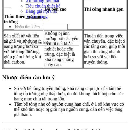
Xu hướng nội thất
Tiêu chuẩn thiết kế
—–
Độ bền cao
Thi công nhanh gọn
Bảng giá nội thất
Thân thiện với môi
Tuyển dụng
trường
Tìm
kiếm:
Không bị ảnh
Sản xuất từ vật liệu
Thuận tiện trong việc
hưởng bởi các yếu
tái chế và sử dụng ít
vận chuyển, đặc biệt ở
Tìm
tố thời tiết khắc
năng lượng hơn so
các tầng cao, giúp thời
kiếm:
nghiệt hoặc côn
với bê tông thường,
gian thi công nhanh
trùng, đặc biệt là
giúp giảm lượng khí
hơn so với vật liệu
khả năng chống
thải carbon.
truyền thống.
cháy cao.
Nhược điểm cần lưu ý
So với bê tông truyền thống, khả năng chịu lực của tấm bê
tông ốp tường nhẹ thấp hơn, do đó không thích hợp cho các
hạng mục chịu tải trọng lớn.
Tấm bê tông nhẹ có nguồn cung hạn chế, ở 1 số khu vực có
thể khó tìm hoặc bị giới hạn nguồn cung, dẫn đến việc tăng
giá thành.