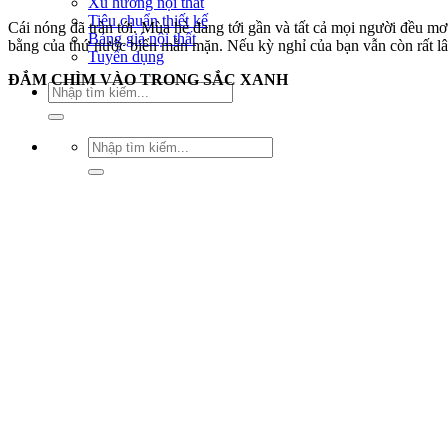
Xu hướng nội thất
Tiêu chuẩn thiết kế
Cái nóng đã tràn tới. Mùa hè đang tới gần và tất cả mọi người đều 
Bảng giá nội thất
bằng của thứ nước biển mằn mặn. Nếu kỳ nghỉ của bạn vẫn còn rất lâu
Tuyển dụng
ĐẮM CHÌM VÀO TRONG SẮC XANH
Tìm
kiếm:
Tìm
kiếm: