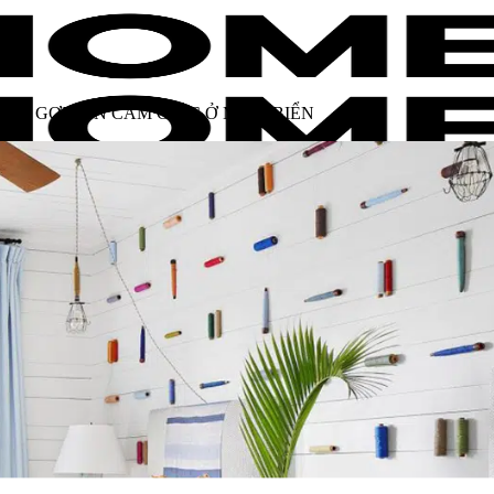
BẠN GỢI LÊN CẢM GIÁC Ở MIỀN BIỂN