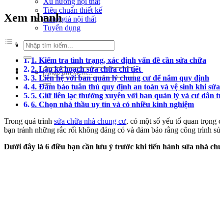
Xu hướng nội thất
Tiêu chuẩn thiết kế
Xem nhanh
Bảng giá nội thất
Tuyển dụng
Tìm
kiếm:
1. Kiểm tra tình trạng, xác định vấn đề cần sửa chữa
2. Lập kế hoạch sửa chữa chi tiết
Tìm
3. Liên hệ với ban quản lý chung cư để nắm quy định
kiếm:
4. Đảm bảo tuân thủ quy định an toàn và vệ sinh khi sử
5. Giữ liên lạc thường xuyên với ban quản lý và cư dân 
6. Chọn nhà thầu uy tín và có nhiều kinh nghiệm
Trong quá trình
sửa chữa nhà chung cư
, có một số yếu tố quan trọng
bạn tránh những rắc rối không đáng có và đảm bảo rằng công trình s
Dưới đây là 6 điều bạn cần lưu ý trước khi tiến hành sửa nhà ch