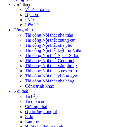
Thi công Nội thất showroom
Thi công Nội thất phòng gym
Thi công Nội thất nhà hàng
Công trình khác
Nội thất
Tủ bếp
Tủ quần áo
Cửa nội thất
Ốp tường trang trí
Sofa
Bàn thờ
Ngôi nhà thông minh
Vách ngăn phòng
Bàn làm việc
Sàn gỗ, ốp cầu thang
Giường ngủ
Bàn ghế ăn
Tủ tivi
Phụ kiện nội thất
Catalogue nội thất
Tin tức
Khuyến mãi
Blog nội thất
Giải pháp thi công
Xu hướng nội thất