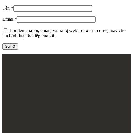
Tên
*
Email
*
Lưu tên của tôi, email, và trang web trong trình duyệt này cho
lần bình luận kế tiếp của tôi.
Thiết kế thi công nội thất
98A Bạch Đằng, Tân Sơn Hoà, TP.HCM
www.zenhomes.vn
info@zenhomes.vn
02866.845.888 - 079.211.0101