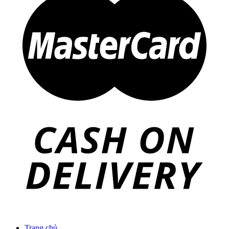
Trang chủ
Giới thiệu
Về Zenhomes
Dịch vụ
FAQ
Liên hệ
Công trình
Thi công Nội thất nhà mẫu
Thi công Nội thất chung cư
Thi công Nội thất nhà phố
Thi công Nội thất biệt thự Villa
Thi công Nội thất Spa – Salon
Thi công Nội thất Condotel
Thi công Nội thất văn phòng