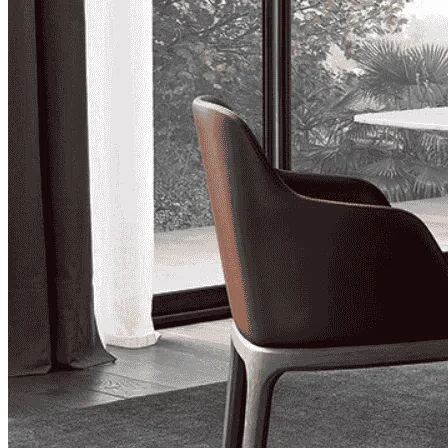
Thi công Nội thất văn phòng
Thi công Nội thất showroom
Thi công Nội thất phòng gym
Thi công Nội thất nhà hàng
Công trình khác
Nội thất
Tủ bếp
Tủ quần áo
Cửa nội thất
Ốp tường trang trí
Sofa
Bàn thờ
Ngôi nhà thông minh
Vách ngăn phòng
Bàn làm việc
Sàn gỗ, ốp cầu thang
Giường ngủ
Bàn ghế ăn
Tủ tivi
Phụ kiện nội thất
Catalogue nội thất
Tin tức
Khuyến mãi
Blog nội thất
Giải pháp thi công