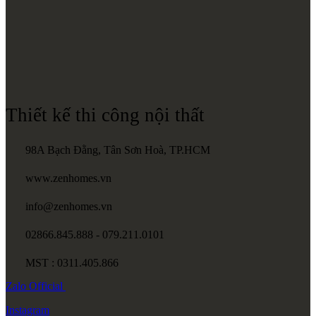
Thiết kế thi công nội thất
98A Bạch Đằng, Tân Sơn Hoà, TP.HCM
www.zenhomes.vn
info@zenhomes.vn
02866.845.888 - 079.211.0101
MST : 0311.405.866
Zalo
Official
Instagram