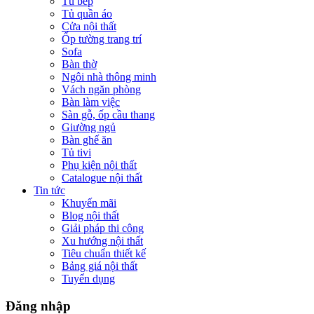
Tủ bếp
Tủ quần áo
Cửa nội thất
Ốp tường trang trí
Sofa
Bàn thờ
Ngôi nhà thông minh
Vách ngăn phòng
Bàn làm việc
Sàn gỗ, ốp cầu thang
Giường ngủ
Bàn ghế ăn
Tủ tivi
Phụ kiện nội thất
Catalogue nội thất
Tin tức
Khuyến mãi
Blog nội thất
Giải pháp thi công
Xu hướng nội thất
Tiêu chuẩn thiết kế
Bảng giá nội thất
Tuyển dụng
Đăng nhập