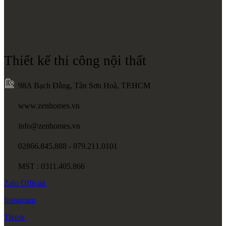
Thiết kế thi công nội thất
98A Bạch Đằng, Tân Sơn Hoà, TP.HCM
www.zenhomes.vn
info@zenhomes.vn
02866.845.888 - 079.211.0101
MST : 0311.405.866
Zalo
Official
Instagram
Tiktok