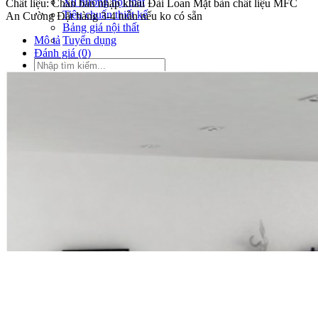
Xu hướng nội thất
Chất liệu: Chân bàn nhập khẩu Đài Loan Mặt bàn chất liệu MFC
Tiêu chuẩn thiết kế
An Cường Đặt hàng 3-4 tuần nếu ko có sẵn
Bảng giá nội thất
Tuyển dụng
Mô tả
Đánh giá (0)
Tìm
kiếm:
Tìm
kiếm: