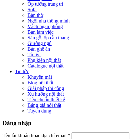
Ốp tường trang trí
Sofa
Bàn thờ
Ngôi nhà thông minh
Vách ngăn phòng
Bàn làm việc
Sàn gỗ, ốp cầu thang
Giường ngủ
Bàn ghế ăn
Tủ tivi
Phụ kiện nội thất
Catalogue nội thất
Tin tức
Khuyến mãi
Blog nội thất
Giải pháp thi công
Xu hướng nội thất
Tiêu chuẩn thiết kế
Bảng giá nội thất
Tuyển dụng
Đăng nhập
Tên tài khoản hoặc địa chỉ email
*