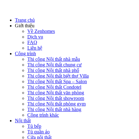
Trang chủ
Giới thiệu
Về Zenhomes
Dịch vụ
FAQ
Liên hệ
Công trình
Thi công Nội thất nhà mẫu
Thi công Nội thất chung cư
Thi công Nội thất nhà phố
Thi công Nội thất biệt thự Villa
Thi công Nội thất Spa – Salon
Thi công Nội thất Condotel
Thi công Nội thất văn phòng
Thi công Nội thất showroom
Thi công Nội thất phòng gym
Thi công Nội thất nhà hàng
Công trình khác
Nội thất
Tủ bếp
Tủ quần áo
Cửa nội thất