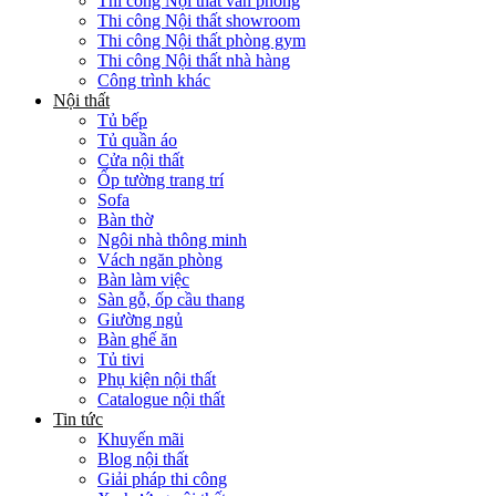
Thi công Nội thất văn phòng
Thi công Nội thất showroom
Thi công Nội thất phòng gym
Thi công Nội thất nhà hàng
Công trình khác
Nội thất
Tủ bếp
Tủ quần áo
Cửa nội thất
Ốp tường trang trí
Sofa
Bàn thờ
Ngôi nhà thông minh
Vách ngăn phòng
Bàn làm việc
Sàn gỗ, ốp cầu thang
Giường ngủ
Bàn ghế ăn
Tủ tivi
Phụ kiện nội thất
Catalogue nội thất
Tin tức
Khuyến mãi
Blog nội thất
Giải pháp thi công