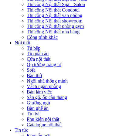
Thi công Nội thất Spa – Salon
Thi công Nội thất Condotel
Thi công Nội thất văn phòng
Thi công Nội thất showroom
Thi công Nội thất phòng gym
Thi công Nội thất nhà hàng
Công trình khác
Nội thất
Tủ bếp
Tủ quần áo
Cửa nội thất
Ốp tường trang trí
Sofa
Bàn thờ
Ngôi nhà thông minh
Vách ngăn phòng
Bàn làm việc
Sàn gỗ, ốp cầu thang
Giường ngủ
Bàn ghế ăn
Tủ tivi
Phụ kiện nội thất
Catalogue nội thất
Tin tức
Khuyến mãi