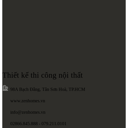
Thiết kế thi công nội thất
98A Bạch Đằng, Tân Sơn Hoà, TP.HCM
www.zenhomes.vn
info@zenhomes.vn
02866.845.888 - 079.211.0101