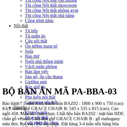
Thi công Nội thất văn phòng
Thi công Nội thất showroom
Thi công Nội thất phòng gym
Thi công Nội thất nhà hàng
Công trình khác
Nội thất
Tủ bếp
Tủ quần áo
Cửa nội thất
Ốp tường trang trí
Sofa
Bàn thờ
Ngôi nhà thông minh
Vách ngăn phòng
Bàn làm việc
Sàn gỗ, ốp cầu thang
Giường ngủ
Bàn ghế ăn
BỘ BÀN ĂN MÃ PA-BBA-03
Tủ tivi
Phụ kiện nội thất
Catalogue nội thất
Bảo hành : 1 năm Kích thước bàn BAZ02 : 1800 x 900 x 750 (cao)
Tin tức
Kích thước ghế GRACE CHAIR B: 545 x 535 x 815 (cao). Cao
Khuyến mãi
ngồi 458. Màu sắc : tùy chọn. Chất liệu bàn BAZ02 : mặt bàn HDF,
Blog nội thất
chân gỗ veneer. Chất liệu ghế GRACE CHAIR B : gỗ mahogany
Giải pháp thi công
màu đen, bọc vải / PU tùy chọn. Đặt hàng 3-4 tuần nếu hàng hóa