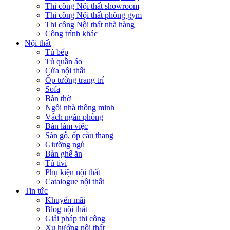
Thi công Nội thất showroom
Thi công Nội thất phòng gym
Thi công Nội thất nhà hàng
Công trình khác
Nội thất
Tủ bếp
Tủ quần áo
Cửa nội thất
Ốp tường trang trí
Sofa
Bàn thờ
Ngôi nhà thông minh
Vách ngăn phòng
Bàn làm việc
Sàn gỗ, ốp cầu thang
Giường ngủ
Bàn ghế ăn
Tủ tivi
Phụ kiện nội thất
Catalogue nội thất
Tin tức
Khuyến mãi
Blog nội thất
Giải pháp thi công
Xu hướng nội thất