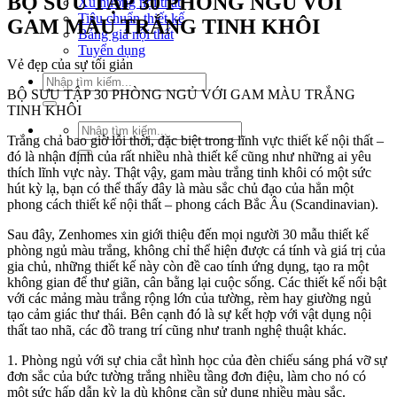
BỘ SƯU TẬP 30 PHÒNG NGỦ VỚI
Xu hướng nội thất
Tiêu chuẩn thiết kế
GAM MÀU TRẮNG TINH KHÔI
Bảng giá nội thất
Tuyển dụng
Vẻ đẹp của sự tối giản
Tìm
BỘ SƯU TẬP 30 PHÒNG NGỦ VỚI GAM MÀU TRẮNG
kiếm:
TINH KHÔI
Tìm
Trắng chả bao giờ lỗi thời, đặc biệt trong lĩnh vực thiết kế nội thất –
kiếm:
đó là nhận định của rất nhiều nhà thiết kế cũng như những ai yêu
thích lĩnh vực này. Thật vậy, gam màu trắng tinh khôi có một sức
hút kỳ lạ, bạn có thể thấy đây là màu sắc chủ đạo của hẳn một
phong cách thiết kế nội thất – phong cách Bắc Âu (Scandinavian).
Sau đây, Zenhomes xin giới thiệu đến mọi người 30 mẫu thiết kế
phòng ngủ màu trắng, không chỉ thể hiện được cá tính và giá trị của
gia chủ, những thiết kế này còn đề cao tính ứng dụng, tạo ra một
không gian để thư giãn, cân bằng lại cuộc sống. Các thiết kế nổi bật
với các mảng màu trắng rộng lớn của tường, rèm hay giường ngủ
tạo cảm giác thư thái. Bên cạnh đó là sự kết hợp với vật dụng nội
thất tao nhã, các đồ trang trí cũng như tranh nghệ thuật khác.
1. Phòng ngủ với sự chia cắt hình học của đèn chiếu sáng phá vỡ sự
đơn sắc của bức tường trắng nhiều tầng đơn điệu, làm cho nó có
một sức hấp dẫn kỳ lạ dù không cần sử dụng nhiều màu sắc.