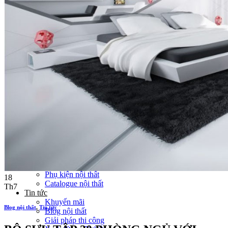
Thi công Nội thất văn phòng
Thi công Nội thất showroom
Thi công Nội thất phòng gym
Thi công Nội thất nhà hàng
Công trình khác
Nội thất
Tủ bếp
Tủ quần áo
Cửa nội thất
Ốp tường trang trí
Sofa
Bàn thờ
Ngôi nhà thông minh
Vách ngăn phòng
Bàn làm việc
Sàn gỗ, ốp cầu thang
Giường ngủ
Bàn ghế ăn
Tủ tivi
Phụ kiện nội thất
18
Catalogue nội thất
Th7
Tin tức
Khuyến mãi
Blog nội thất
,
Tin tức
Blog nội thất
Giải pháp thi công