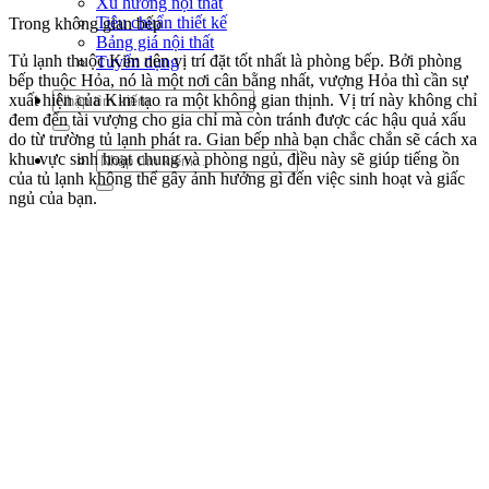
Xu hướng nội thất
Tiêu chuẩn thiết kế
Trong không gian bếp
Bảng giá nội thất
Tủ lạnh thuộc Kim nên vị trí đặt tốt nhất là phòng bếp. Bởi phòng
Tuyển dụng
bếp thuộc Hỏa, nó là một nơi cân bằng nhất, vượng Hỏa thì cần sự
Tìm
xuất hiện của Kim tạo ra một không gian thịnh. Vị trí này không chỉ
kiếm:
đem đến tài vượng cho gia chỉ mà còn tránh được các hậu quả xấu
do từ trường tủ lạnh phát ra. Gian bếp nhà bạn chắc chắn sẽ cách xa
Tìm
khu vực sinh hoạt chung và phòng ngủ, điều này sẽ giúp tiếng ồn
kiếm:
của tủ lạnh không thể gây ảnh hưởng gì đến việc sinh hoạt và giấc
ngủ của bạn.