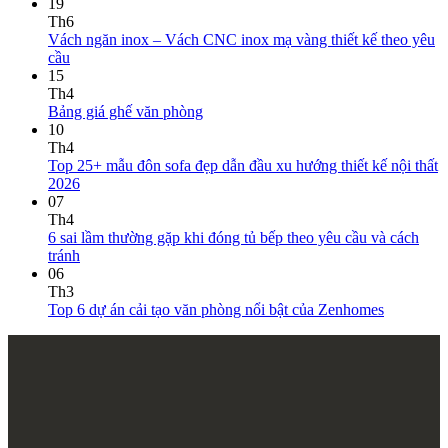
19
Th6
Vách ngăn inox – Vách CNC inox mạ vàng thiết kế theo yêu
cầu
15
Th4
Bảng giá ghế văn phòng
10
Th4
Top 25+ mẫu đôn sofa đẹp dẫn đầu xu hướng thiết kế nội thất
2026
07
Th4
6 sai lầm thường gặp khi đóng tủ bếp theo yêu cầu và cách
tránh
06
Th3
Top 6 dự án cải tạo văn phòng nổi bật của Zenhomes