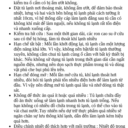
kiểm tra ổ cấm có bị ẩm ướt không.
Đặt tủ lạnh nơi thoáng mát, không ẩm ướt, để đảm bảo thoát
nhiệt, lưng và hai vách bên hông tủ lạnh phải cách tường ít
nhất 10cm, vì hệ thống dây cáp làm lạnh đằng sau tủ cần có
không khí mát để làm nguội, nếu không tủ lạnh rất tốn điện
và nhanh xuống cấp.
Kiểm tra hít cửa : Sau một thời gian dài, các ron cao su ở cửa
sau có thể bị hỏng, làm tủ thoát khí lạnh nhiều
Hạn chế tắt bật : Mỗi lần khởi động lại, tủ lạnh cần một lượng
điện năng khá lớn. Vì vậy, không nên bật/tắt tủ lạnh thường
xuyên, không cắm chui tủ lạnh cùng ổ cắm với bất kỳ thiết bị
khác. Nếu không sử dụng tủ lạnh trong thời gian dài cần ngắt
nguồn điện, nhưng nên dọn sạch thực phẩm trong tủ và dùng
vật phủ che bụi phủ lên trên.
Hạn chế đóng mở : Mỗi lần mở cửa tủ, khí lạnh thoát hơi
nhiều, đòi hỏi tủ lạnh phải tốn nhiều điện hơn để làm lạnh từ
đầu. Vì vậy nên đừng mở tủ lạnh quá lâu và nhớ đóng tủ thật
sát.
Không để thức ăn quá ít hoặc quá nhiều : Tủ lạnh chứa đầy
đồ ăn thức uống sẽ làm lạnh nhanh hơn tủ lạnh trống. Nếu
bạn không có nhiều đồ chứa trong tủ lạnh, có thể cho vào tủ
vài chai nước.Tuy nhiên nếu dự trữ thực phẩm quá nhiều sẽ
ngăn chăn sự lưu thông khí lạnh, dẫn đến làm lạnh kém hiệu
quả hơn.
Điều chỉnh nhiệt độ thích hợp với môi trường : Nhiệt độ trong