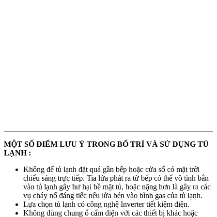
MỘT SỐ ĐIỂM LƯU Ý TRONG BỐ TRÍ VÀ SỬ DỤNG TỦ
LẠNH :
Không để tủ lạnh đặt quá gần bếp hoặc cửa sổ có mặt trời
chiếu sáng trực tiếp. Tia lửa phát ra từ bếp có thể vô tình bắn
vào tủ lạnh gây hư hại bề mặt tủ, hoặc nặng hơn là gây ra các
vụ cháy nổ đáng tiếc nếu lửa bén vào bình gas của tủ lạnh.
Lựa chọn tủ lạnh có công nghệ Inverter tiết kiệm điện.
Không dùng chung ổ cấm điện với các thiết bị khác hoặc