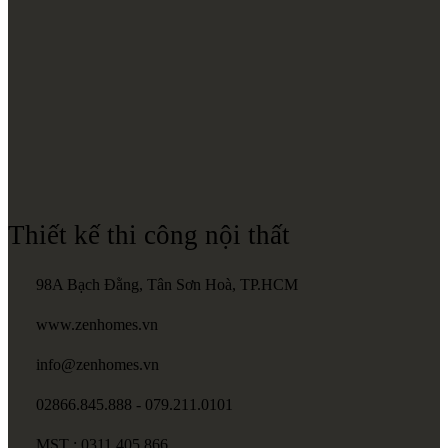
Thiết kế thi công nội thất
98A Bạch Đằng, Tân Sơn Hoà, TP.HCM
www.zenhomes.vn
info@zenhomes.vn
02866.845.888 - 079.211.0101
MST : 0311.405.866