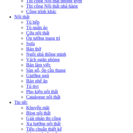
Thi công Nội thất phòng gym
Thi công Nội thất nhà hàng
Công trình khác
Nội thất
Tủ bếp
Tủ quần áo
Cửa nội thất
Ốp tường trang trí
Sofa
Bàn thờ
Ngôi nhà thông minh
Vách ngăn phòng
Bàn làm việc
Sàn gỗ, ốp cầu thang
Giường ngủ
Bàn ghế ăn
Tủ tivi
Phụ kiện nội thất
Catalogue nội thất
Tin tức
Khuyến mãi
Blog nội thất
Giải pháp thi công
Xu hướng nội thất
Tiêu chuẩn thiết kế