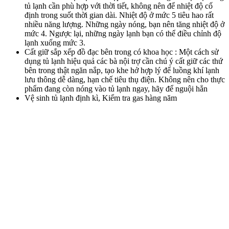
tủ lạnh cần phù hợp với thời tiết, không nên để nhiệt độ cố
định trong suốt thời gian dài. Nhiệt độ ở mức 5 tiêu hao rất
nhiều năng lượng. Những ngày nóng, bạn nên tăng nhiệt độ ở
mức 4. Ngược lại, những ngày lạnh bạn có thể điều chỉnh độ
lạnh xuống mức 3.
Cất giữ sắp xếp đồ đạc bên trong có khoa học : Một cách sử
dụng tủ lạnh hiệu quả các bà nội trợ cần chú ý cất giữ các thứ
bên trong thật ngăn nắp, tạo khe hở hợp lý để luồng khí lạnh
lưu thông dễ dàng, hạn chế tiêu thụ điện. Không nên cho thực
phẩm đang còn nóng vào tủ lạnh ngay, hãy để nguội hẳn
Vệ sinh tủ lạnh định kì, Kiểm tra gas hàng năm