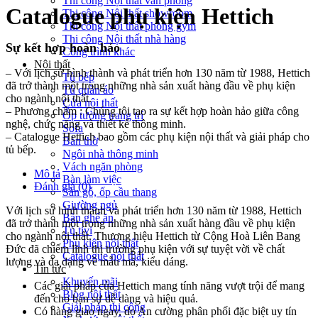
Thi công Nội thất văn phòng
Catalogue phụ kiện Hettich
Thi công Nội thất showroom
Thi công Nội thất phòng gym
Thi công Nội thất nhà hàng
Sự kết hợp hoàn hảo
Công trình khác
Nội thất
– Với lịch sử hình thành và phát triển hơn 130 năm từ 1988, Hettich
Tủ bếp
đã trở thành một trong những nhà sản xuất hàng đầu về phụ kiện
Tủ quần áo
cho ngành nội thất.
Cửa nội thất
– Phương châm : Chúng tôi tạo ra sự kết hợp hoàn hảo giữa công
Ốp tường trang trí
nghệ, chức năng và thiết kế thông minh.
Sofa
– Catalogue Hettich bao gồm các phụ kiện nội thất và giải pháp cho
Bàn thờ
tủ bếp.
Ngôi nhà thông minh
Vách ngăn phòng
Mô tả
Bàn làm việc
Đánh giá (0)
Sàn gỗ, ốp cầu thang
Giường ngủ
Với lịch sử hình thành và phát triển hơn 130 năm từ 1988, Hettich
Bàn ghế ăn
đã trở thành một trong những nhà sản xuất hàng đầu về phụ kiện
Tủ tivi
cho ngành nội thất. Thương hiệu Hettich từ Cộng Hoà Liên Bang
Phụ kiện nội thất
Đức đã chiếm lĩnh thị trường phụ kiện với sự tuyệt vời về chất
Catalogue nội thất
lượng và đa dạng về mẫu mã, kiểu dáng.
Tin tức
Khuyến mãi
Các giải pháp của Hettich mang tính năng vượt trội để mang
Blog nội thất
đến cho bạn sự dễ dàng và hiệu quả.
Giải pháp thi công
Có hàng giao ngay, do An cường phân phối đặc biệt uy tín