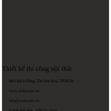
Thiết kế thi công nội thất
98A Bạch Đằng, Tân Sơn Hoà, TP.HCM
www.zenhomes.vn
info@zenhomes.vn
02866.845.888 - 079.211.0101