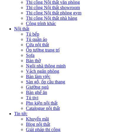
Thi công Nội thất văn phòng
Thi công Nội thất showroom
Thi công Nội thất phòng gym
Thi công Nội thất nhà hàng
Công trình khác
Nội thất
Tủ bếp
Tủ quần áo
Cửa nội thất
Ốp tường trang trí
Sofa
Bàn thờ
Ngôi nhà thông minh
Vách ngăn phòng
Bàn làm việc
Sàn gỗ, ốp cầu thang
Giường ngủ
Bàn ghế ăn
Tủ tivi
Phụ kiện nội thất
Catalogue nội thất
Tin tức
Khuyến mãi
Blog nội thất
Giải pháp thi công