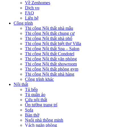
Về Zenhomes
Dịch vụ
FAQ
Liên hệ
Công trình
Thi công Nội thất nhà mẫu
Thi công Nội thất chung cư
Thi công Nội thất nhà phố
Thi công Nội thất biệt thự Villa
Thi công Nội thất Spa – Salon
Thi công Nội thất Condotel
Thi công Nội thất văn phòng
Thi công Nội thất showroom
Thi công Nội thất phòng gym
Thi công Nội thất nhà hàng
Công trình khác
Nội thất
Tủ bếp
Tủ quần áo
Cửa nội thất
Ốp tường trang trí
Sofa
Bàn thờ
Ngôi nhà thông minh
Vách ngăn phòng