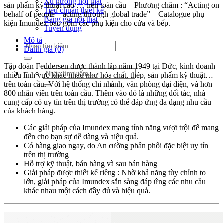
Xu hướng nội thất
sản phẩm kỹ thuật cao … trên toàn cầu – Phương châm : “Acting on
Tiêu chuẩn thiết kế
behalf of people – acting through global trade” – Catalogue phụ
Bảng giá nội thất
kiện Imundex bao gồm các phụ kiện cho cửa và bếp.
Tuyển dụng
Mô tả
Tìm
Đánh giá (0)
kiếm:
Tập đoàn Feddersen được thành lập năm 1949 tại Đức, kinh doanh
Tìm
nhiều lĩnh vực khác nhau như hóa chất, thép, sản phẩm kỹ thuật…
kiếm:
trên toàn cầu. Với hệ thống chi nhánh, văn phòng đại diện, và hơn
800 nhân viên trên toàn cầu. Thêm vào đó là những đối tác, nhà
cung cấp có uy tín trên thị trường có thể đáp ứng đa dạng nhu cầu
của khách hàng.
Các giải pháp của Imundex mang tính năng vượt trội để mang
đến cho bạn sự dễ dàng và hiệu quả.
Có hàng giao ngay, do An cường phân phối đặc biệt uy tín
trên thị trường
Hỗ trợ kỹ thuật, bán hàng và sau bán hàng
Giải pháp được thiết kế riêng : Nhờ khả năng tùy chỉnh to
lớn, giải pháp của Imundex sẵn sàng đáp ứng các nhu cầu
khác nhau một cách đầy đủ và hiệu quả.