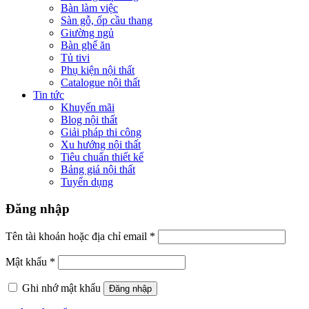
Bàn làm việc
Sàn gỗ, ốp cầu thang
Giường ngủ
Bàn ghế ăn
Tủ tivi
Phụ kiện nội thất
Catalogue nội thất
Tin tức
Khuyến mãi
Blog nội thất
Giải pháp thi công
Xu hướng nội thất
Tiêu chuẩn thiết kế
Bảng giá nội thất
Tuyển dụng
Đăng nhập
Tên tài khoản hoặc địa chỉ email
*
Mật khẩu
*
Ghi nhớ mật khẩu
Đăng nhập