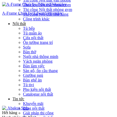
Thi công Nội thất văn phòng
Thi công Nội thất showroom
Thi công Nội thất phòng gym
A-Frame Chair by Edward Wormley
Thi công Nội thất nhà hàng
Công trình khác
Nội thất
Tủ bếp
Tủ quần áo
Cửa nội thất
Ốp tường trang trí
Sofa
Bàn thờ
Ngôi nhà thông minh
Vách ngăn phòng
Bàn làm việc
Sàn gỗ, ốp cầu thang
Giường ngủ
Bàn ghế ăn
Tủ tivi
Phụ kiện nội thất
Catalogue nội thất
Tin tức
Khuyến mãi
Blog nội thất
Hết hàng
Giải pháp thi công