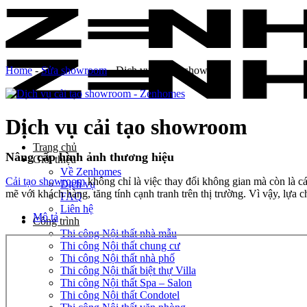
Skip
to
content
Home
-
Sửa showroom
-
Dịch vụ cải tạo showroom
Dịch vụ cải tạo showroom
Trang chủ
Nâng cấp hình ảnh thương hiệu
Giới thiệu
Về Zenhomes
Cải tạo showroom
không chỉ là việc thay đổi không gian mà còn là 
Dịch vụ
mẽ với khách hàng, tăng tính cạnh tranh trên thị trường. Vì vậy, lựa 
FAQ
Liên hệ
Mô tả
Công trình
Thi công Nội thất nhà mẫu
Thi công Nội thất chung cư
Thi công Nội thất nhà phố
Thi công Nội thất biệt thự Villa
Thi công Nội thất Spa – Salon
Thi công Nội thất Condotel