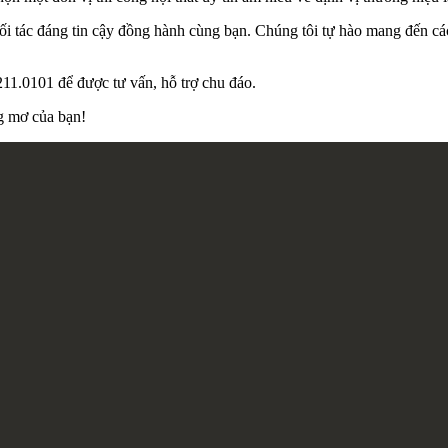
tác đáng tin cậy đồng hành cùng bạn. Chúng tôi tự hào mang đến các gi
11.0101 để được tư vấn, hỗ trợ chu đáo.
ng mơ của bạn!