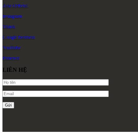
Zalo
Official
Instagram
Tiktok
Google
business
YouTube
Pinterest
LIÊN HỆ