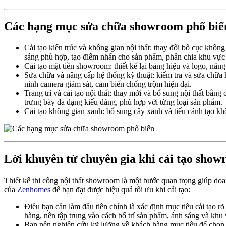
Các hạng mục sửa chữa showroom phổ biế
Cải tạo kiến trúc và không gian nội thất: thay đổi bố cục không
sáng phù hợp, tạo điểm nhấn cho sản phẩm, phân chia khu vực 
Cải tạo mặt tiền showroom: thiết kế lại bảng hiệu và logo, nâng
Sửa chữa và nâng cấp hệ thống kỹ thuật: kiểm tra và sửa chữa 
ninh camera giám sát, cảm biến chống trộm hiện đại.
Trang trí và cải tạo nội thất: thay mới và bổ sung nội thất bằn
trưng bày đa dạng kiểu dáng, phù hợp với từng loại sản phẩm.
Cải tạo không gian xanh: bổ sung cây xanh và tiểu cảnh tạo kh
Lời khuyên từ chuyên gia khi cải tạo sho
Thiết kế thi công nội thất showroom là một bước quan trọng giúp do
của
Zenhomes
để bạn đạt được hiệu quả tối ưu khi cải tạo:
Điều bạn cần làm đầu tiên chính là xác định mục tiêu cải tạo r
hàng, nên tập trung vào cách bố trí sản phẩm, ánh sáng và khu
Bạn nên nghiên cứu kỹ lưỡng về khách hàng mục tiêu để chọn đư