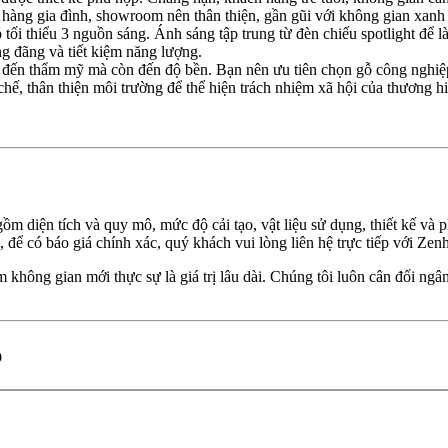
ch hàng gia đình, showroom nên thân thiện, gần gũi với không gian xanh
ối thiểu 3 nguồn sáng. Ánh sáng tập trung từ đèn chiếu spotlight để l
g đãng và tiết kiệm năng lượng.
 đến thẩm mỹ mà còn đến độ bền. Bạn nên ưu tiên chọn gỗ công nghiệp
 chế, thân thiện môi trường để thể hiện trách nhiệm xã hội của thương h
gồm diện tích và quy mô, mức độ cải tạo, vật liệu sử dụng, thiết kế v
n, để có báo giá chính xác, quý khách vui lòng liên hệ trực tiếp với Ze
ệm không gian mới thực sự là giá trị lâu dài. Chúng tôi luôn cân đối n
p