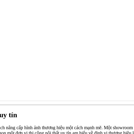
uy tín
ách nâng cấp hình ảnh thương hiệu một cách mạnh mẽ. Một showroom đư
chọn một đơn vị thi công nội thất uy tín am hiểu về định vị thương hiệu