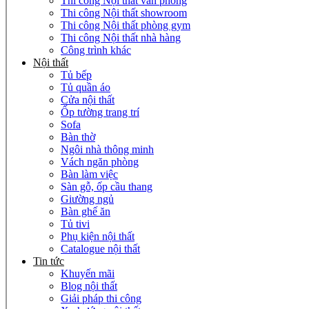
Thi công Nội thất văn phòng
Thi công Nội thất showroom
Thi công Nội thất phòng gym
Thi công Nội thất nhà hàng
Công trình khác
Nội thất
Tủ bếp
Tủ quần áo
Cửa nội thất
Ốp tường trang trí
Sofa
Bàn thờ
Ngôi nhà thông minh
Vách ngăn phòng
Bàn làm việc
Sàn gỗ, ốp cầu thang
Giường ngủ
Bàn ghế ăn
Tủ tivi
Phụ kiện nội thất
Catalogue nội thất
Tin tức
Khuyến mãi
Blog nội thất
Giải pháp thi công