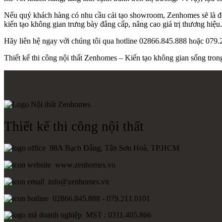
Nếu quý khách hàng có nhu cầu cải tạo showroom, Zenhomes sẽ là đối 
kiến tạo không gian trưng bày đẳng cấp, nâng cao giá trị thương hiệu.
Hãy liên hệ ngay với chúng tôi qua hotline 02866.845.888 hoặc 079.2
Thiết kế thi công nội thất Zenhomes – Kiến tạo không gian sống tro
Thiết kế thi công nội thất
98A Bạch Đằng, Tân Sơn Hoà, TP.HCM
www.zenhomes.vn
info@zenhomes.vn
02866.845.888 - 079.211.0101
MST : 0311.405.866