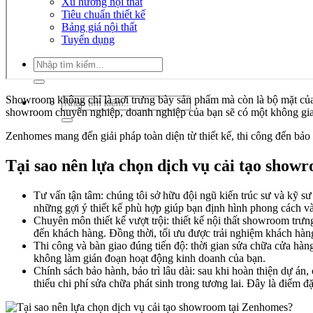
Xu hướng nội thất
Tiêu chuẩn thiết kế
Bảng giá nội thất
Tuyển dụng
Tìm
kiếm:
Showroom không chỉ là nơi trưng bày sản phẩm mà còn là bộ mặt của
Tìm
showroom chuyên nghiệp, doanh nghiệp của bạn sẽ có một không gian 
kiếm:
Zenhomes mang đến giải pháp toàn diện từ thiết kế, thi công đến bả
Tại sao nên lựa chọn dịch vụ cải tạo sho
Tư vấn tận tâm: chúng tôi sở hữu đội ngũ kiến trúc sư và kỹ s
những gợi ý thiết kế phù hợp giúp bạn định hình phong cách và
Chuyên môn thiết kế vượt trội: thiết kế nội thất showroom trưn
đến khách hàng. Đồng thời, tối ưu được trải nghiệm khách hàng 
Thi công và bàn giao đúng tiến độ: thời gian sửa chữa cửa hà
không làm gián đoạn hoạt động kinh doanh của bạn.
Chính sách bảo hành, bảo trì lâu dài: sau khi hoàn thiện dự án
thiểu chi phí sửa chữa phát sinh trong tương lai. Đây là điểm đ