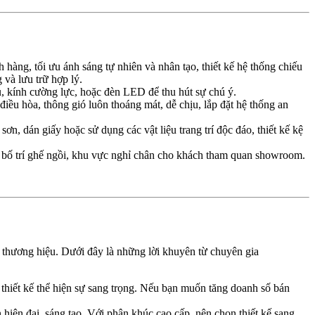
h hàng, tối ưu ánh sáng tự nhiên và nhân tạo, thiết kế hệ thống chiếu
và lưu trữ hợp lý.
alu, kính cường lực, hoặc đèn LED để thu hút sự chú ý.
iều hòa, thông gió luôn thoáng mát, dễ chịu, lắp đặt hệ thống an
ơn, dán giấy hoặc sử dụng các vật liệu trang trí độc đáo, thiết kế kệ
n, bố trí ghế ngồi, khu vực nghỉ chân cho khách tham quan showroom.
 thương hiệu. Dưới đây là những lời khuyên từ chuyên gia
à thiết kế thể hiện sự sang trọng. Nếu bạn muốn tăng doanh số bán
hiện đại, sáng tạo. Với phân khúc cao cấp, nên chọn thiết kế sang