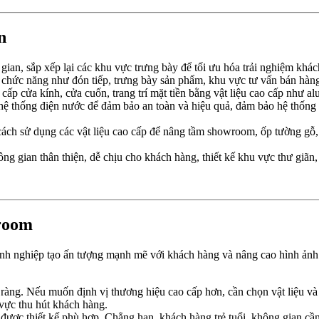
n
 gian, sắp xếp lại các khu vực trưng bày để tối ưu hóa trải nghiệm khác
chức năng như đón tiếp, trưng bày sản phẩm, khu vực tư vấn bán hàng 
 cấp cửa kính, cửa cuốn, trang trí mặt tiền bằng vật liệu cao cấp như 
hệ thống điện nước để đảm bảo an toàn và hiệu quả, đảm bảo hệ thống đ
g cách sử dụng các vật liệu cao cấp để nâng tầm showroom, ốp tường gỗ, s
ông gian thân thiện, dễ chịu cho khách hàng, thiết kế khu vực thư giã
wroom
anh nghiệp tạo ấn tượng mạnh mẽ với khách hàng và nâng cao hình ảnh
õ ràng. Nếu muốn định vị thương hiệu cao cấp hơn, cần chọn vật liệu v
 vực thu hút khách hàng.
ợc thiết kế phù hợp. Chẳng hạn, khách hàng trẻ tuổi, không gian cần 