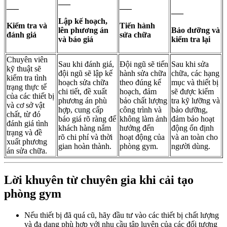
—–
—–
—–
—–
Lập kế hoạch,
Kiểm tra và
Tiến hành
lên phương án
Bảo dưỡng và
đánh giá
sửa chữa
và báo giá
kiểm tra lại
Chuyên viên
Sau khi đánh giá,
Đội ngũ sẽ tiến
Sau khi sửa
kỹ thuật sẽ
đội ngũ sẽ lập kế
hành sửa chữa
chữa, các hạng
kiểm tra tình
hoạch sửa chữa
theo đúng kế
mục và thiết bị
trạng thực tế
chi tiết, đề xuất
hoạch, đảm
sẽ được kiểm
của các thiết bị
phương án phù
bảo chất lượng
tra kỹ lưỡng và
và cơ sở vật
hợp, cung cấp
công trình và
bảo dưỡng,
chất, từ đó
báo giá rõ ràng để
không làm ảnh
đảm bảo hoạt
đánh giá tình
khách hàng nắm
hưởng đến
động ổn định
trạng và đề
rõ chi phí và thời
hoạt động của
và an toàn cho
xuất phương
gian hoàn thành.
phòng gym.
người dùng.
án sửa chữa.
Lời khuyên từ chuyên gia khi cải tạo
phòng gym
Nếu thiết bị đã quá cũ, hãy đầu tư vào các thiết bị chất lượng
và đa dạng phù hợp với nhu cầu tập luyện của các đối tượng