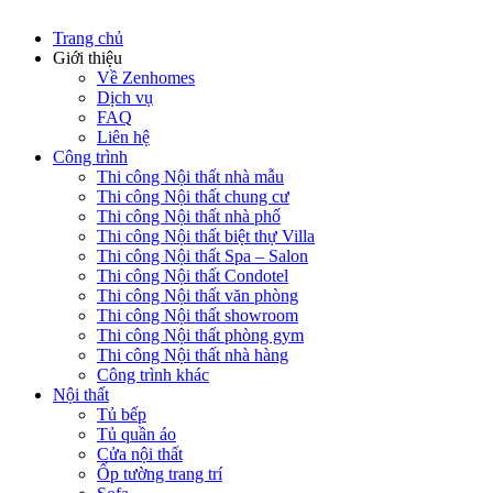
Trang chủ
Giới thiệu
Về Zenhomes
Dịch vụ
FAQ
Liên hệ
Công trình
Thi công Nội thất nhà mẫu
Thi công Nội thất chung cư
Thi công Nội thất nhà phố
Thi công Nội thất biệt thự Villa
Thi công Nội thất Spa – Salon
Thi công Nội thất Condotel
Thi công Nội thất văn phòng
Thi công Nội thất showroom
Thi công Nội thất phòng gym
Thi công Nội thất nhà hàng
Công trình khác
Nội thất
Tủ bếp
Tủ quần áo
Cửa nội thất
Ốp tường trang trí