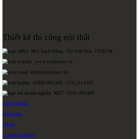
Thiết kế thi công nội thất
98A Bạch Đằng, Tân Sơn Hoà, TP.HCM
www.zenhomes.vn
info@zenhomes.vn
02866.845.888 - 079.211.0101
MST : 0311.405.866
Zalo
Official
Instagram
Tiktok
Google
business