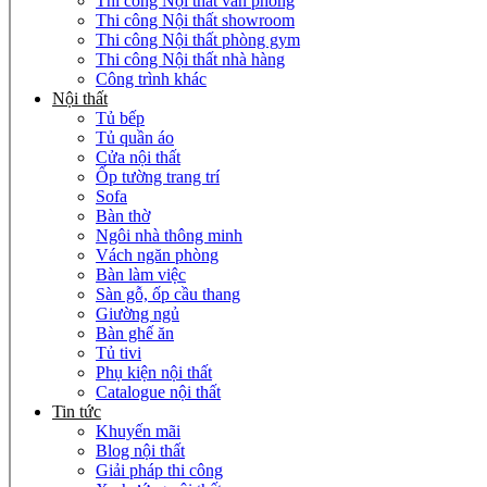
Thi công Nội thất văn phòng
Thi công Nội thất showroom
Thi công Nội thất phòng gym
Thi công Nội thất nhà hàng
Công trình khác
Nội thất
Tủ bếp
Tủ quần áo
Cửa nội thất
Ốp tường trang trí
Sofa
Bàn thờ
Ngôi nhà thông minh
Vách ngăn phòng
Bàn làm việc
Sàn gỗ, ốp cầu thang
Giường ngủ
Bàn ghế ăn
Tủ tivi
Phụ kiện nội thất
Catalogue nội thất
Tin tức
Khuyến mãi
Blog nội thất
Giải pháp thi công