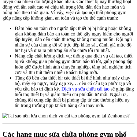
luyện của nhiều đối tượng khác nhau. Các thiết bị này thường hoạt
động với tần suất cao và chịu tải trọng lớn, dẫn đến hao mòn và
hỏng hóc theo thời gian. Vì vậy, việc cải tạo nội thất phòng gym
giúp nâng cấp không gian, an toàn và tạo ưu thế cạnh tranh:
Đảm bảo an toàn cho người tập: thiết bị bị hỏng hoặc không
gian không đảm bảo an toàn có thể gây nguy hiểm cho người
tập luyện, dẫn đến chấn thương không mong muốn. Đội ngũ
nhân sự của chúng tôi sẽ trực tiếp khảo sát, đánh giá mức độ
hư hại và đưa ra phương án sửa chữa tối ưu nhất.
Nâng cấp chất lượng dịch vụ: thông qua dịch vụ cải tạo, thiết
bị và không gian phòng gym được bảo trì tốt, giúp phòng tập
luôn giữ được hình ảnh chuyên nghiệp, tăng trải nghiệm tích
cực và thu hút thêm nhiều khách hàng mới.
Tăng độ bền của thiết bị: các thiết bị thể hình như máy chạy
bộ, máy ép ngực, máy đạp xe,… đều có cấu tạo phức tạp và
yêu cầu bảo trì định kỳ.
Dịch vụ sửa chữa cải tạo
sẽ giúp tăng
tuổi thọ thiết bị và giảm thiểu chi phí đầu tư mới. Ngoài ra,
chúng tôi cung cấp thiết bị phòng tập từ các thương hiệu uy
tín trong trường hợp khách hàng cần thay mới.
Các hạng mục sửa chữa phòng gym phổ