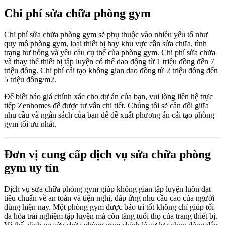
Chi phí sửa chữa phòng gym
Chi phí sửa chữa phòng gym sẽ phụ thuộc vào nhiều yếu tố như
quy mô phòng gym, loại thiết bị hay khu vực cần sửa chữa, tình
trạng hư hỏng và yêu cầu cụ thể của phòng gym. Chi phí sửa chữa
và thay thế thiết bị tập luyện có thể dao động từ 1 triệu đồng đến 7
triệu đồng. Chi phí cải tạo không gian dao đồng từ 2 triệu đồng đến
5 triệu đồng/m2.
Để biết báo giá chính xác cho dự án của bạn, vui lòng liên hệ trực
tiếp Zenhomes để được tư vấn chi tiết. Chúng tôi sẽ cân đối giữa
nhu cầu và ngân sách của bạn để đề xuất phương án cải tạo phòng
gym tối ưu nhất.
Đơn vị cung cấp dịch vụ sửa chữa phòng
gym uy tín
Dịch vụ sửa chữa phòng gym giúp không gian tập luyện luôn đạt
tiêu chuẩn về an toàn và tiện nghi, đáp ứng nhu cầu cao của người
dùng hiện nay. Một phòng gym được bảo trì tốt không chỉ giúp tối
đa hóa trải nghiệm tập luyện mà còn tăng tuổi thọ của trang thiết bị.