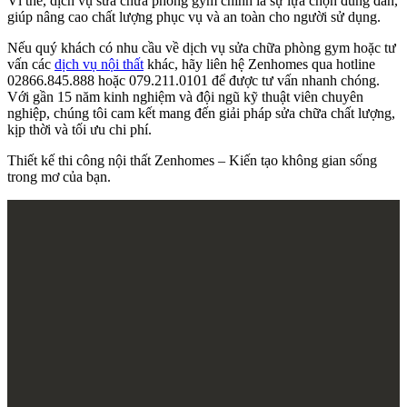
Vì thế, dịch vụ sửa chữa phòng gym chính là sự lựa chọn đúng đắn,
giúp nâng cao chất lượng phục vụ và an toàn cho người sử dụng.
Nếu quý khách có nhu cầu về dịch vụ sửa chữa phòng gym hoặc tư
vấn các
dịch vụ nội thất
khác, hãy liên hệ Zenhomes qua hotline
02866.845.888 hoặc 079.211.0101 để được tư vấn nhanh chóng.
Với gần 15 năm kinh nghiệm và đội ngũ kỹ thuật viên chuyên
nghiệp, chúng tôi cam kết mang đến giải pháp sửa chữa chất lượng,
kịp thời và tối ưu chi phí.
Thiết kế thi công nội thất Zenhomes – Kiến tạo không gian sống
trong mơ của bạn.