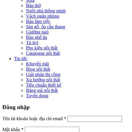
Sofa
Bàn thờ
Ngôi nhà thông minh
Vách ngăn phòng
Bàn làm việc
Sàn gỗ, ốp cầu thang
Giường ngủ
Bàn ghế ăn
Tủ tivi
Phụ kiện nội thất
Catalogue nội thất
Tin tức
Khuyến mãi
Blog nội thất
Giải pháp thi công
Xu hướng nội thất
Tiêu chuẩn thiết kế
Bảng giá nội thất
Tuyển dụng
Đăng nhập
Tên tài khoản hoặc địa chỉ email
*
Mật khẩu
*