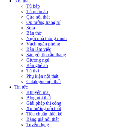
Nội thất
Tủ bếp
Tủ quần áo
Cửa nội thất
Ốp tường trang trí
Sofa
Bàn thờ
Ngôi nhà thông minh
Vách ngăn phòng
Bàn làm việc
Sàn gỗ, ốp cầu thang
Giường ngủ
Bàn ghế ăn
Tủ tivi
Phụ kiện nội thất
Catalogue nội thất
Tin tức
Khuyến mãi
Blog nội thất
Giải pháp thi công
Xu hướng nội thất
Tiêu chuẩn thiết kế
Bảng giá nội thất
Tuyển dụng