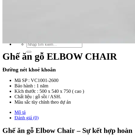
Xu hướng nội thất
Tiêu chuẩn thiết kế
Bảng giá nội thất
Tuyển dụng
Tìm
kiếm:
Tìm
kiếm:
Ghế ăn gỗ ELBOW CHAIR
Đường nét khoẻ khoắn
Mã SP : VC1001-2600
Bảo hành : 1 năm
Kích thước : 500 x 540 x 750 ( cao )
Chất liệu : gỗ sồi / ASH.
Màu sắc tùy chỉnh theo dự án
Mô tả
Đánh giá (0)
Ghế ăn gỗ Elbow Chair – Sự kết hợp hoàn