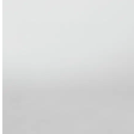
Thi công Nội thất văn phòng
Thi công Nội thất showroom
Thi công Nội thất phòng gym
Thi công Nội thất nhà hàng
Công trình khác
Nội thất
Tủ bếp
Tủ quần áo
Cửa nội thất
Ốp tường trang trí
Sofa
Bàn thờ
Ngôi nhà thông minh
Vách ngăn phòng
Bàn làm việc
Sàn gỗ, ốp cầu thang
Giường ngủ
Bàn ghế ăn
Tủ tivi
Phụ kiện nội thất
Catalogue nội thất
Tin tức
Khuyến mãi
Blog nội thất
Giải pháp thi công