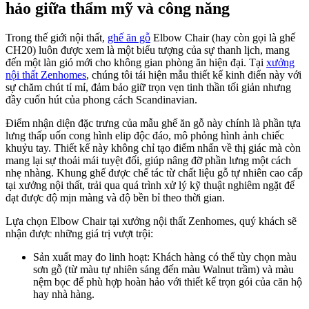
hảo giữa thẩm mỹ và công năng
Trong thế giới nội thất,
ghế ăn gỗ
Elbow Chair (hay còn gọi là ghế
CH20) luôn được xem là một biểu tượng của sự thanh lịch, mang
đến một làn gió mới cho không gian phòng ăn hiện đại. Tại
xưởng
nội thất
Zenhomes
, chúng tôi tái hiện mẫu thiết kế kinh điển này với
sự chăm chút tỉ mỉ, đảm bảo giữ trọn vẹn tinh thần tối giản nhưng
đầy cuốn hút của phong cách Scandinavian.
Điểm nhận diện đặc trưng của mẫu ghế ăn gỗ này chính là phần tựa
lưng thấp uốn cong hình elip độc đáo, mô phỏng hình ảnh chiếc
khuỷu tay. Thiết kế này không chỉ tạo điểm nhấn về thị giác mà còn
mang lại sự thoải mái tuyệt đối, giúp nâng đỡ phần lưng một cách
nhẹ nhàng. Khung ghế được chế tác từ chất liệu gỗ tự nhiên cao cấp
tại xưởng nội thất, trải qua quá trình xử lý kỹ thuật nghiêm ngặt để
đạt được độ mịn màng và độ bền bỉ theo thời gian.
Lựa chọn Elbow Chair tại xưởng nội thất Zenhomes, quý khách sẽ
nhận được những giá trị vượt trội:
Sản xuất may đo linh hoạt: Khách hàng có thể tùy chọn màu
sơn gỗ (từ màu tự nhiên sáng đến màu Walnut trầm) và màu
nệm bọc để phù hợp hoàn hảo với thiết kế trọn gói của căn hộ
hay nhà hàng.