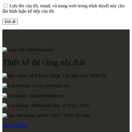
Lưu tên của tôi, email, và trang web trong trình duyệt này cho
lần bình luận kế tiếp của tôi.
Thiết kế thi công nội thất
98A Bạch Đằng, Tân Sơn Hoà, TP.HCM
www.zenhomes.vn
info@zenhomes.vn
02866.845.888 - 079.211.0101
MST : 0311.405.866
Zalo
Official