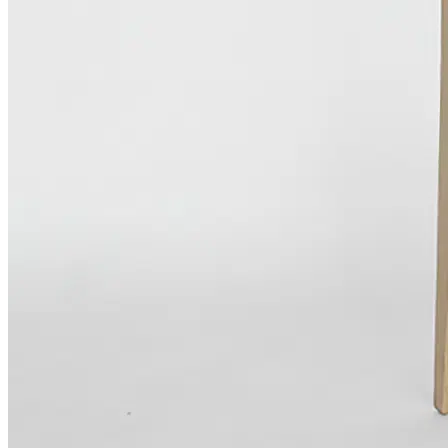
Thi công Nội thất văn phòng
Thi công Nội thất showroom
Thi công Nội thất phòng gym
Thi công Nội thất nhà hàng
Công trình khác
Nội thất
Tủ bếp
Tủ quần áo
Cửa nội thất
Ốp tường trang trí
Sofa
Bàn thờ
Ngôi nhà thông minh
Vách ngăn phòng
Bàn làm việc
Sàn gỗ, ốp cầu thang
Giường ngủ
Bàn ghế ăn
Tủ tivi
Phụ kiện nội thất
Catalogue nội thất
Tin tức
Khuyến mãi
Blog nội thất
Giải pháp thi công