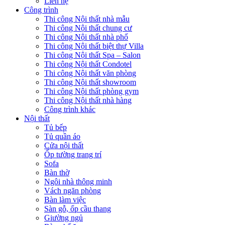
Liên hệ
Công trình
Thi công Nội thất nhà mẫu
Thi công Nội thất chung cư
Thi công Nội thất nhà phố
Thi công Nội thất biệt thự Villa
Thi công Nội thất Spa – Salon
Thi công Nội thất Condotel
Thi công Nội thất văn phòng
Thi công Nội thất showroom
Thi công Nội thất phòng gym
Thi công Nội thất nhà hàng
Công trình khác
Nội thất
Tủ bếp
Tủ quần áo
Cửa nội thất
Ốp tường trang trí
Sofa
Bàn thờ
Ngôi nhà thông minh
Vách ngăn phòng
Bàn làm việc
Sàn gỗ, ốp cầu thang
Giường ngủ