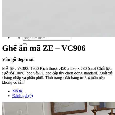
Xu hướng nội thất
Tiêu chuẩn thiết kế
Bảng giá nội thất
Tuyển dụng
Tìm
kiếm:
Tìm
kiếm:
Ghế ăn mã ZE – VC906
Vân gỗ đẹp mắt
MÃ SP : VC906-1950 Kích thước :450 x 530 x 780 (cao) Chất liệu
: gỗ sồi 100%, bọc vải/PU cao cấp tùy chọn dòng standard. Xuất xứ
: hàng nhập và phân phối. Tình trạng : đặt hàng từ 3-4 tuần nếu
không có sẵn.
Mô tả
Đánh giá (0)