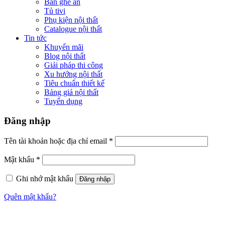
Bàn ghế ăn
Tủ tivi
Phụ kiện nội thất
Catalogue nội thất
Tin tức
Khuyến mãi
Blog nội thất
Giải pháp thi công
Xu hướng nội thất
Tiêu chuẩn thiết kế
Bảng giá nội thất
Tuyển dụng
Đăng nhập
Tên tài khoản hoặc địa chỉ email
*
Mật khẩu
*
Ghi nhớ mật khẩu
Đăng nhập
Quên mật khẩu?