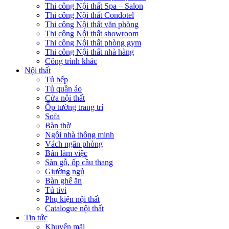
Thi công Nội thất Spa – Salon
Thi công Nội thất Condotel
Thi công Nội thất văn phòng
Thi công Nội thất showroom
Thi công Nội thất phòng gym
Thi công Nội thất nhà hàng
Công trình khác
Nội thất
Tủ bếp
Tủ quần áo
Cửa nội thất
Ốp tường trang trí
Sofa
Bàn thờ
Ngôi nhà thông minh
Vách ngăn phòng
Bàn làm việc
Sàn gỗ, ốp cầu thang
Giường ngủ
Bàn ghế ăn
Tủ tivi
Phụ kiện nội thất
Catalogue nội thất
Tin tức
Khuyến mãi