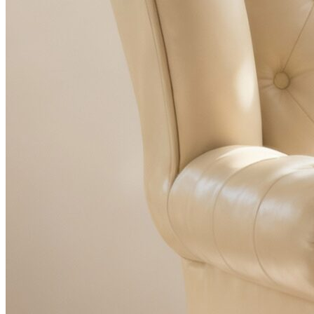
Thi công Nội thất văn phòng
Thi công Nội thất showroom
Thi công Nội thất phòng gym
Thi công Nội thất nhà hàng
Công trình khác
Nội thất
Tủ bếp
Tủ quần áo
Cửa nội thất
Ốp tường trang trí
Sofa
Bàn thờ
Ngôi nhà thông minh
Vách ngăn phòng
Bàn làm việc
Sàn gỗ, ốp cầu thang
Giường ngủ
Bàn ghế ăn
Tủ tivi
Phụ kiện nội thất
Catalogue nội thất
Tin tức
Khuyến mãi
Blog nội thất
Giải pháp thi công