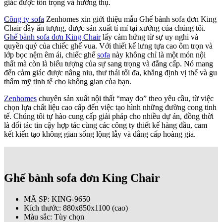
giác được tôn trọng và hưởng thụ.
Công ty sofa
Zenhomes xin giới thiệu mẫu Ghế bành sofa đơn King
Chair đầy ấn tượng, được sản xuất tỉ mỉ tại xưởng của chúng tôi.
Ghế bành sofa đơn King Chair
lấy cảm hứng từ sự uy nghi và
quyền quý của chiếc ghế vua. Với thiết kế lưng tựa cao ôm trọn và
lớp bọc nệm êm ái, chiếc ghế
sofa
này không chỉ là một món nội
thất mà còn là biểu tượng của sự sang trọng và đẳng cấp. Nó mang
đến cảm giác được nâng niu, thư thái tối đa, khẳng định vị thế và gu
thẩm mỹ tinh tế cho không gian của bạn.
Zenhomes
chuyên sản xuất nội thất “may đo” theo yêu cầu, từ việc
chọn lựa chất liệu cao cấp đến việc tạo hình những đường cong tinh
tế. Chúng tôi tự hào cung cấp giải pháp cho nhiều dự án, đồng thời
là đối tác tin cậy hợp tác cùng các công ty thiết kế hàng đầu, cam
kết kiến tạo không gian sống lộng lẫy và đẳng cấp hoàng gia.
Ghế bành sofa đơn King Chair
MÃ SP: KING-9650
Kích thước: 880x850x1100 (cao)
Màu sắc: Tùy chọn