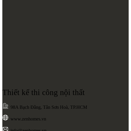
Thiết kế thi công nội thất
98A Bạch Đằng, Tân Sơn Hoà, TP.HCM
www.zenhomes.vn
info@zenhomes.vn