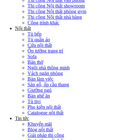
Thi công Nội thất văn phòng
Thi công Nội thất showroom
Thi công Nội thất phòng gym
Thi công Nội thất nhà hàng
Công trình khác
Nội thất
Tủ bếp
Tủ quần áo
Cửa nội thất
Ốp tường trang trí
Sofa
Bàn thờ
Ngôi nhà thông minh
Vách ngăn phòng
Bàn làm việc
Sàn gỗ, ốp cầu thang
Giường ngủ
Bàn ghế ăn
Tủ tivi
Phụ kiện nội thất
Catalogue nội thất
Tin tức
Khuyến mãi
Blog nội thất
Giải pháp thi công