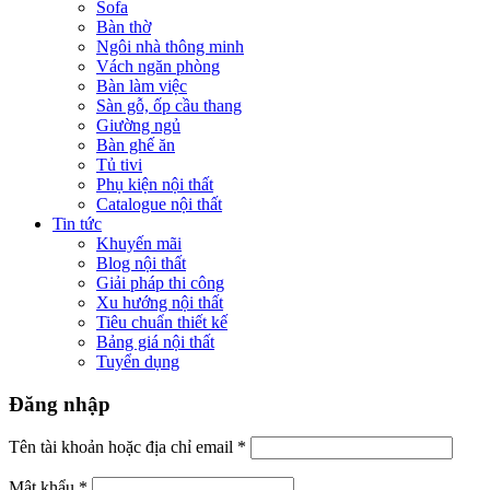
Sofa
Bàn thờ
Ngôi nhà thông minh
Vách ngăn phòng
Bàn làm việc
Sàn gỗ, ốp cầu thang
Giường ngủ
Bàn ghế ăn
Tủ tivi
Phụ kiện nội thất
Catalogue nội thất
Tin tức
Khuyến mãi
Blog nội thất
Giải pháp thi công
Xu hướng nội thất
Tiêu chuẩn thiết kế
Bảng giá nội thất
Tuyển dụng
Đăng nhập
Tên tài khoản hoặc địa chỉ email
*
Mật khẩu
*