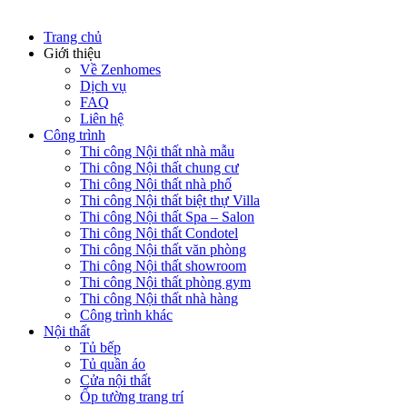
Trang chủ
Giới thiệu
Về Zenhomes
Dịch vụ
FAQ
Liên hệ
Công trình
Thi công Nội thất nhà mẫu
Thi công Nội thất chung cư
Thi công Nội thất nhà phố
Thi công Nội thất biệt thự Villa
Thi công Nội thất Spa – Salon
Thi công Nội thất Condotel
Thi công Nội thất văn phòng
Thi công Nội thất showroom
Thi công Nội thất phòng gym
Thi công Nội thất nhà hàng
Công trình khác
Nội thất
Tủ bếp
Tủ quần áo
Cửa nội thất
Ốp tường trang trí