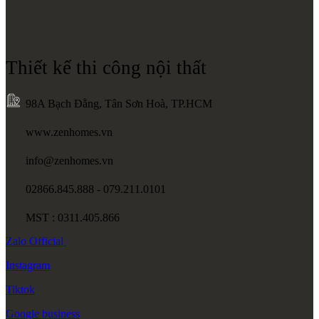
Thiết kế thi công nội thất
98A Bạch Đằng, Tân Sơn Hoà, TP.HCM
www.zenhomes.vn
info@zenhomes.vn
02866.845.888 - 079.211.0101
MST : 0311.405.866
Zalo
Official
Instagram
Tiktok
Google
business