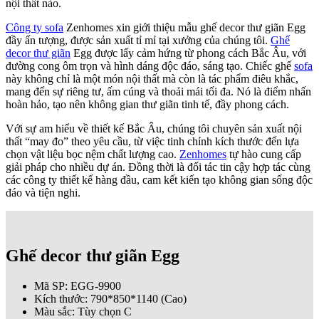
nội thất nào.
Công ty sofa
Zenhomes xin giới thiệu mẫu ghế decor thư giãn Egg
đầy ấn tượng, được sản xuất tỉ mỉ tại xưởng của chúng tôi.
Ghế
decor thư giãn
Egg được lấy cảm hứng từ phong cách Bắc Âu, với
đường cong ôm trọn và hình dáng độc đáo, sáng tạo. Chiếc ghế
sofa
này không chỉ là một món nội thất mà còn là tác phẩm điêu khắc,
mang đến sự riêng tư, ấm cúng và thoải mái tối đa. Nó là điểm nhấn
hoàn hảo, tạo nên không gian thư giãn tinh tế, đầy phong cách.
Với sự am hiểu về thiết kế Bắc Âu, chúng tôi chuyên sản xuất nội
thất “may đo” theo yêu cầu, từ việc tinh chỉnh kích thước đến lựa
chọn vật liệu bọc nệm chất lượng cao.
Zenhomes
tự hào cung cấp
giải pháp cho nhiều dự án. Đồng thời là đối tác tin cậy hợp tác cùng
các công ty thiết kế hàng đầu, cam kết kiến tạo không gian sống độc
đáo và tiện nghi.
Ghế decor thư giãn Egg
Mã SP: EGG-9900
Kích thước: 790*850*1140 (Cao)
Màu sắc: Tùy chọn C