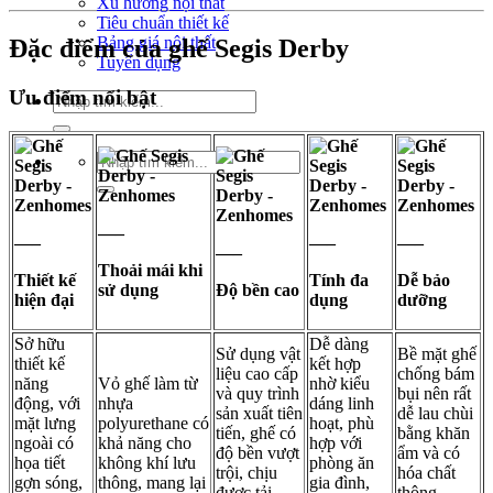
Xu hướng nội thất
Tiêu chuẩn thiết kế
Bảng giá nội thất
Đặc điểm của ghế Segis Derby
Tuyển dụng
Ưu điểm nổi bật
Tìm
kiếm:
Tìm
kiếm:
—–
—–
—–
—–
—–
Thoải mái khi
Thiết kế
Tính đa
Dễ bảo
sử dụng
Độ bền cao
hiện đại
dụng
dưỡng
Sở hữu
Dễ dàng
Sử dụng vật
Bề mặt ghế
thiết kế
kết hợp
liệu cao cấp
chống bám
năng
Vỏ ghế làm từ
nhờ kiểu
và quy trình
bụi nên rất
động, với
nhựa
dáng linh
sản xuất tiên
dễ lau chùi
mặt lưng
polyurethane có
hoạt, phù
tiến, ghế có
bằng khăn
ngoài có
khả năng cho
hợp với
độ bền vượt
ẩm và có
họa tiết
không khí lưu
phòng ăn
trội, chịu
hóa chất
gợn sóng,
thông, mang lại
gia đình,
được tải
thông