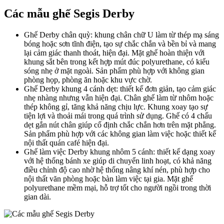
Các mẫu ghế Segis Derby
Ghế Derby chân quỳ: khung chân chữ U làm từ thép mạ sáng
bóng hoặc sơn tĩnh điện, tạo sự chắc chắn và bền bỉ và mang
lại cảm giác thanh thoát, hiện đại. Mặt ghế hoàn thiện với
khung sắt bên trong kết hợp mút đúc polyurethane, có kiểu
sóng nhẹ ở mặt ngoài. Sản phẩm phù hợp với không gian
phòng họp, phòng ăn hoặc khu vực chờ.
Ghế Derby khung 4 cánh dẹt: thiết kế đơn giản, tạo cảm giác
nhẹ nhàng nhưng vẫn hiện đại. Chân ghế làm từ nhôm hoặc
thép không gỉ, tăng khả năng chịu lực. Khung xoay tạo sự
tiện lợi và thoải mái trong quá trình sử dụng. Ghế có 4 chấu
dẹt gắn nút chân giúp cố định chắc chắn hơn trên mặt phẳng.
Sản phẩm phù hợp với các không gian làm việc hoặc thiết kế
nội thất quán café hiện đại.
Ghế làm việc Derby khung nhôm 5 cánh: thiết kế dạng xoay
với hệ thống bánh xe giúp di chuyển linh hoạt, có khả năng
điều chỉnh độ cao nhờ hệ thống nâng khí nén, phù hợp cho
nội thất văn phòng hoặc bàn làm việc tại gia. Mặt ghế
polyurethane mềm mại, hỗ trợ tốt cho người ngồi trong thời
gian dài.