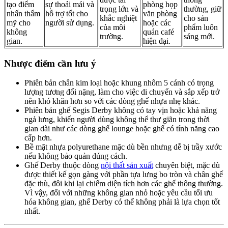
tạo điểm
sự thoải mái và
phòng họp
trọng lớn và
thường, giữ
nhấn thẩm
hỗ trợ tốt cho
văn phòng
khắc nghiệt
cho sản
mỹ cho
người sử dụng.
hoặc các
của môi
phẩm luôn
không
quán café
trường.
sáng mới.
gian.
hiện đại.
Nhược điểm cần lưu ý
Phiên bản chân kim loại hoặc khung nhôm 5 cánh có trọng
lượng tương đối nặng, làm cho việc di chuyển và sắp xếp trở
nên khó khăn hơn so với các dòng ghế nhựa nhẹ khác.
Phiên bản ghế Segis Derby không có tay vịn hoặc khả năng
ngả lưng, khiến người dùng không thể thư giãn trong thời
gian dài như các dòng ghế lounge hoặc ghế có tính năng cao
cấp hơn.
Bề mặt nhựa polyurethane mặc dù bền nhưng dễ bị trầy xước
nếu không bảo quản đúng cách.
Ghế Derby thuộc dòng
nội thất sản xuất
chuyên biệt, mặc dù
được thiết kế gọn gàng với phần tựa lưng bo tròn và chân ghế
đặc thù, đôi khi lại chiếm diện tích hơn các ghế thông thường.
Vì vậy, đối với những không gian nhỏ hoặc yêu cầu tối ưu
hóa không gian, ghế Derby có thể không phải là lựa chọn tốt
nhất.