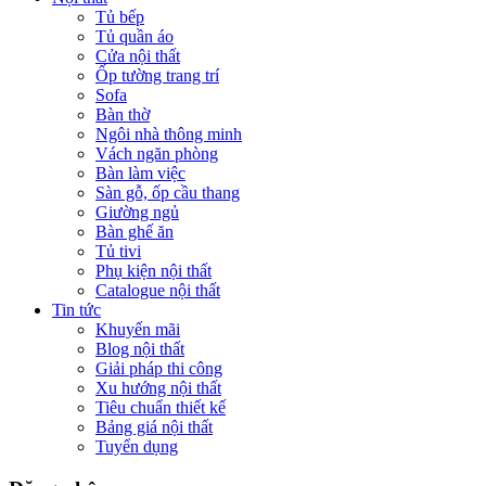
Tủ bếp
Tủ quần áo
Cửa nội thất
Ốp tường trang trí
Sofa
Bàn thờ
Ngôi nhà thông minh
Vách ngăn phòng
Bàn làm việc
Sàn gỗ, ốp cầu thang
Giường ngủ
Bàn ghế ăn
Tủ tivi
Phụ kiện nội thất
Catalogue nội thất
Tin tức
Khuyến mãi
Blog nội thất
Giải pháp thi công
Xu hướng nội thất
Tiêu chuẩn thiết kế
Bảng giá nội thất
Tuyển dụng