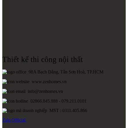
Thiết kế thi công nội thất
98A Bạch Đằng, Tân Sơn Hoà, TP.HCM
www.zenhomes.vn
info@zenhomes.vn
02866.845.888 - 079.211.0101
MST : 0311.405.866
Zalo
Official