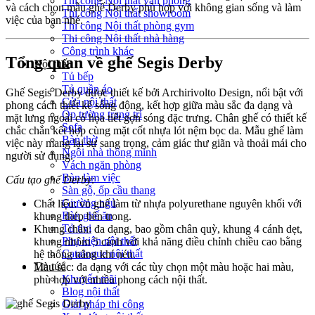
Thi công Nội thất văn phòng
và cách chọn mẫu ghế Derby phù hợp với không gian sống và làm
Thi công Nội thất showroom
việc của bạn nhé.
Thi công Nội thất phòng gym
Thi công Nội thất nhà hàng
Công trình khác
Tổng quan về ghế Segis Derby
Nội thất
Tủ bếp
Tủ quần áo
Ghế Segis Derby được thiết kế bởi Archirivolto Design, nổi bật với
Cửa nội thất
phong cách thiết kế sống động, kết hợp giữa màu sắc đa dạng và
Ốp tường trang trí
mặt lưng ngoài có họa tiết gợn sóng đặc trưng. Chân ghế có thiết kế
Sofa
chắc chắn kết hợp cùng mặt cốt nhựa lót nệm bọc da. Mẫu ghế làm
Bàn thờ
việc này mang lại sự sang trọng, cảm giác thư giãn và thoải mái cho
Ngôi nhà thông minh
người sử dụng.
Vách ngăn phòng
Bàn làm việc
Cấu tạo ghế Derby:
Sàn gỗ, ốp cầu thang
Giường ngủ
Chất liệu: vỏ ghế làm từ nhựa polyurethane nguyên khối với
Bàn ghế ăn
khung thép bên trong.
Tủ tivi
Khung chân: đa dạng, bao gồm chân quỳ, khung 4 cánh dẹt,
Phụ kiện nội thất
khung nhôm 5 cánh với khả năng điều chỉnh chiều cao bằng
Catalogue nội thất
hệ thống nâng khí nén.
Tin tức
Màu sắc: đa dạng với các tùy chọn một màu hoặc hai màu,
Khuyến mãi
phù hợp với nhiều phong cách nội thất.
Blog nội thất
Giải pháp thi công