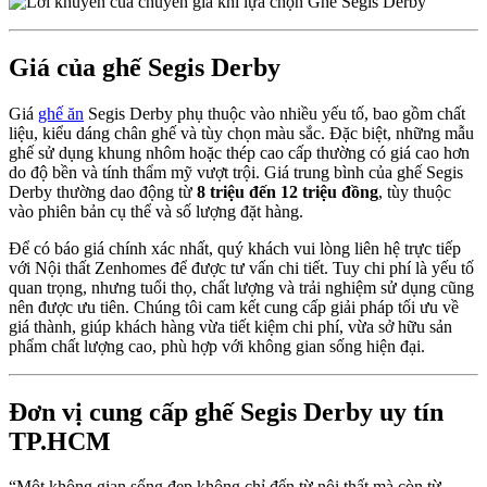
Giá của ghế Segis Derby
Giá
ghế ăn
Segis Derby phụ thuộc vào nhiều yếu tố, bao gồm chất
liệu, kiểu dáng chân ghế và tùy chọn màu sắc. Đặc biệt, những mẫu
ghế sử dụng khung nhôm hoặc thép cao cấp thường có giá cao hơn
do độ bền và tính thẩm mỹ vượt trội. Giá trung bình của ghế Segis
Derby thường dao động từ
8 triệu đến 12 triệu đồng
, tùy thuộc
vào phiên bản cụ thể và số lượng đặt hàng.
Để có báo giá chính xác nhất, quý khách vui lòng liên hệ trực tiếp
với Nội thất Zenhomes để được tư vấn chi tiết. Tuy chi phí là yếu tố
quan trọng, nhưng tuổi thọ, chất lượng và trải nghiệm sử dụng cũng
nên được ưu tiên. Chúng tôi cam kết cung cấp giải pháp tối ưu về
giá thành, giúp khách hàng vừa tiết kiệm chi phí, vừa sở hữu sản
phẩm chất lượng cao, phù hợp với không gian sống hiện đại.
Đơn vị cung cấp ghế Segis Derby uy tín
TP.HCM
“Một không gian sống đẹp không chỉ đến từ nội thất mà còn từ