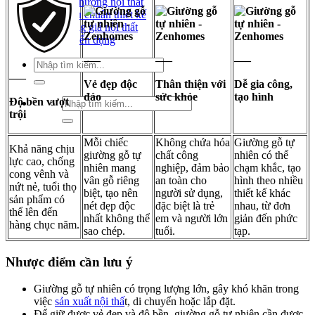
Xu hướng nội thất
Tiêu chuẩn thiết kế
Bảng giá nội thất
Tuyển dụng
—–
—–
—–
Tìm
kiếm:
—–
Vẻ đẹp độc
Thân thiện với
Dễ gia công,
đáo
sức khỏe
tạo hình
Độ bền vượt
Tìm
trội
kiếm:
Mỗi chiếc
Không chứa hóa
Giường gỗ tự
Khả năng chịu
giường gỗ tự
chất công
nhiên có thể
lực cao, chống
nhiên mang
nghiệp, đảm bảo
chạm khắc, tạo
cong vênh và
vân gỗ riêng
an toàn cho
hình theo nhiều
nứt nẻ, tuổi thọ
biệt, tạo nên
người sử dụng,
thiết kế khác
sản phẩm có
nét đẹp độc
đặc biệt là trẻ
nhau, từ đơn
thể lên đến
nhất không thể
em và người lớn
giản đến phức
hàng chục năm.
sao chép.
tuổi.
tạp.
Nhược điểm cần lưu ý
Giường gỗ tự nhiên có trọng lượng lớn, gây khó khăn trong
việc
sản xuất nội thấ
t, di chuyển hoặc lắp đặt.
Để giữ được vẻ đẹp và độ bền, giường gỗ tự nhiên cần được