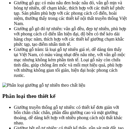
Giường gỗ gụ: có màu nâu đen hoặc nâu đỏ, vân gỗ mịn và
bóng tự nhiên, dễ chạm khắc, thích hợp với các thiết kế phức
tạp. Sản phẩm phù hợp với các phong cách cổ điển, hoài
niệm, thường thấy trong các thiết kế nội thất truyền thống Việt
Nam.
Giường gỗ gõ đỏ tự nhiên: vân gỗ đều, đẹp tự nhiên, phù hợp
với phong cách cổ điển lẫn hiện đại, độ bền có thể kéo dài
hàng chục năm, thích hợp với các thiết kế giường chạm khắc
phức tạp, tạo điểm nhấn tinh tế.
Giường gỗ tràm: là loại gỗ tự nhiên giá rẻ, dễ dàng tìm thấy
tại Việt Nam, có màu vàng nhạt đến nâu nhẹ, với vân gỗ mộc
mạc nhưng không kém phần tinh tế. Loại gỗ này còn chứa
tinh dầu, giúp chống ẩm mốc và mối mọt hiệu quả, phù hợp
với những không gian tối giản, hiện đại hoặc phong cách
rustic.
Phân loại theo thiết kế
Giường truyền thống gỗ tự nhiên: có thiết kế đơn giản với
bốn chân chắc chắn, phần đầu giường cao và mặt giường
thoáng, dễ dàng kết hợp với nhiều phong cách nội thất khác
nhau.
Giường bệt gỗ tự nhiên: có thiết kế thấp, gần sát mặt đất, tạo