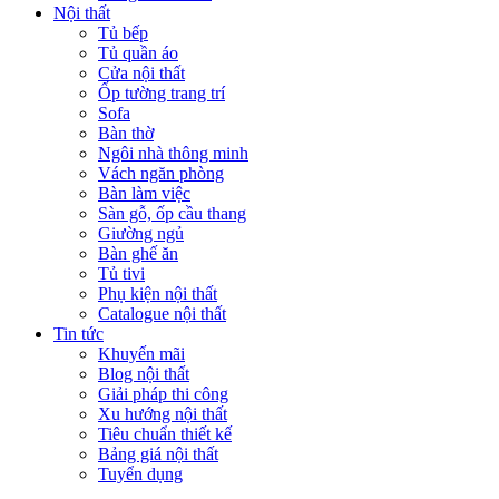
Nội thất
Tủ bếp
Tủ quần áo
Cửa nội thất
Ốp tường trang trí
Sofa
Bàn thờ
Ngôi nhà thông minh
Vách ngăn phòng
Bàn làm việc
Sàn gỗ, ốp cầu thang
Giường ngủ
Bàn ghế ăn
Tủ tivi
Phụ kiện nội thất
Catalogue nội thất
Tin tức
Khuyến mãi
Blog nội thất
Giải pháp thi công
Xu hướng nội thất
Tiêu chuẩn thiết kế
Bảng giá nội thất
Tuyển dụng