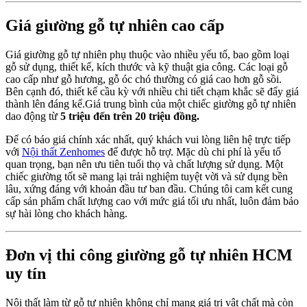
Giá giường gỗ tự nhiên cao cấp
Giá giường gỗ tự nhiên phụ thuộc vào nhiều yếu tố, bao gồm loại
gỗ sử dụng, thiết kế, kích thước và kỹ thuật gia công. Các loại gỗ
cao cấp như gỗ hương, gỗ óc chó thường có giá cao hơn gỗ sồi.
Bên cạnh đó, thiết kế cầu kỳ với nhiều chi tiết chạm khắc sẽ đẩy giá
thành lên đáng kể.Giá trung bình của một chiếc giường gỗ tự nhiên
dao động từ
5 triệu đến trên 20 triệu đồng.
Để có báo giá chính xác nhất, quý khách vui lòng liên hệ trực tiếp
với
Nội thất Zenhomes
để được hỗ trợ. Mặc dù chi phí là yếu tố
quan trọng, bạn nên ưu tiên tuổi thọ và chất lượng sử dụng. Một
chiếc giường tốt sẽ mang lại trải nghiệm tuyệt vời và sử dụng bền
lâu, xứng đáng với khoản đầu tư ban đầu. Chúng tôi cam kết cung
cấp sản phẩm chất lượng cao với mức giá tối ưu nhất, luôn đảm bảo
sự hài lòng cho khách hàng.
Đơn vị thi công giường gỗ tự nhiên HCM
uy tín
Nội thất làm từ gỗ tự nhiên không chỉ mang giá trị vật chất mà còn