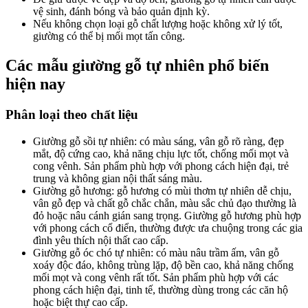
vệ sinh, đánh bóng và bảo quản định kỳ.
Nếu không chọn loại gỗ chất lượng hoặc không xử lý tốt,
giường có thể bị mối mọt tấn công.
Các mẫu giường gỗ tự nhiên phổ biến
hiện nay
Phân loại theo chất liệu
Giường gỗ sồi tự nhiên: có màu sáng, vân gỗ rõ ràng, đẹp
mắt, độ cứng cao, khả năng chịu lực tốt, chống mối mọt và
cong vênh. Sản phẩm phù hợp với phong cách hiện đại, trẻ
trung và không gian nội thất sáng màu.
Giường gỗ hương: gỗ hương có mùi thơm tự nhiên dễ chịu,
vân gỗ đẹp và chất gỗ chắc chắn, màu sắc chủ đạo thường là
đỏ hoặc nâu cánh gián sang trọng. Giường gỗ hương phù hợp
với phong cách cổ điển, thường được ưa chuộng trong các gia
đình yêu thích nội thất cao cấp.
Giường gỗ óc chó tự nhiên: có màu nâu trầm ấm, vân gỗ
xoáy độc đáo, không trùng lặp, độ bền cao, khả năng chống
mối mọt và cong vênh rất tốt. Sản phẩm phù hợp với các
phong cách hiện đại, tinh tế, thường dùng trong các căn hộ
hoặc biệt thự cao cấp.