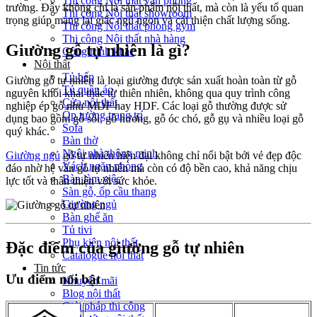
Thi công Nội thất văn phòng
trường. Đây không chỉ là sản phẩm nội thất, mà còn là yếu tố quan
Thi công Nội thất showroom
trọng giúp mang lại giấc ngủ ngon và cải thiện chất lượng sống.
Thi công Nội thất phòng gym
Thi công Nội thất nhà hàng
Giường gỗ tự nhiên là gì?
Công trình khác
Nội thất
Tủ bếp
Giường gỗ tự nhiên là loại giường được sản xuất hoàn toàn từ gỗ
Tủ quần áo
nguyên khối khai thác từ thiên nhiên, không qua quy trình công
Cửa nội thất
nghiệp ép gỗ như MDF hay HDF. Các loại gỗ thường được sử
Ốp tường trang trí
dụng bao gồm gỗ sồi, gỗ hương, gỗ óc chó, gỗ gụ và nhiều loại gỗ
Sofa
quý khác.
Bàn thờ
Ngôi nhà thông minh
Giường ngủ
gỗ tự nhiên hiện đại không chỉ nổi bật bởi vẻ đẹp độc
Vách ngăn phòng
đáo nhờ hệ vân gỗ tự nhiên mà còn có độ bền cao, khả năng chịu
Bàn làm việc
lực tốt và thân thiện với sức khỏe.
Sàn gỗ, ốp cầu thang
Giường ngủ
Bàn ghế ăn
Tủ tivi
Phụ kiện nội thất
Đặc điểm của giường gỗ tự nhiên
Catalogue nội thất
Tin tức
Ưu điểm nổi bật
Khuyến mãi
Blog nội thất
Giải pháp thi công