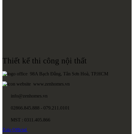
Thiết kế thi công nội thất
98A Bạch Đằng, Tân Sơn Hoà, TP.HCM
www.zenhomes.vn
info@zenhomes.vn
02866.845.888 - 079.211.0101
MST : 0311.405.866
Zalo
Official