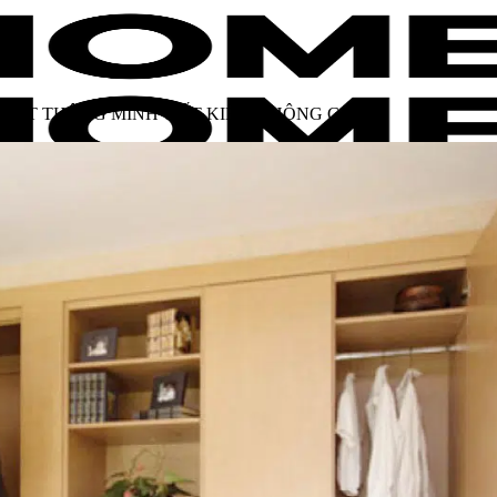
THẤT THÔNG MINH TIẾT KIỆM KHÔNG GIAN