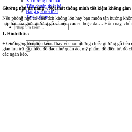
Xu hướng nội thất
Tiêu chuẩn thiết kế
Giường ngủ đa năng – Nội thất thông minh tiết kiệm không gian
Bảng giá nội thất
Tuyển dụng
Nếu phòng ngủ có diện tích không lớn hay bạn muốn tận hưởng không 
hợp hài hòa giữa giường gỗ và nệm cao su hoặc da…. Hôm nay, chúng
Tìm
kiếm:
1. Hình thức:
Tìm
+ Giường ngủ có hộc kéo: Thay vì chọn những chiếc giường gỗ tiêu 
kiếm:
gian lưu trữ rất nhiều đồ đạc như quần áo, mỹ phẩm, đồ điện tử, đồ c
các ngăn kéo.