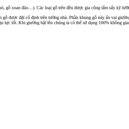
chó, gỗ xoan đào…). Các loại gỗ trên đều được gia công tẩm sấy kỹ l
n gỗ được đặt cố định trên tường nhà. Phần khung gỗ này ẩn vai giườn
u lực tốt. Khi giường bật lên chúng ta có thể sử dụng 100% không gia