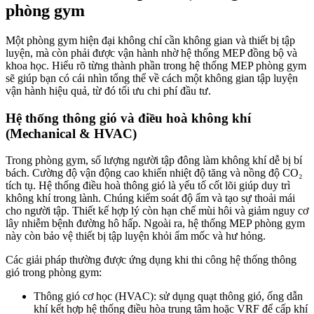
phòng gym
Một phòng gym hiện đại không chỉ cần không gian và thiết bị tập
luyện, mà còn phải được vận hành nhờ hệ thống MEP đồng bộ và
khoa học. Hiểu rõ từng thành phần trong hệ thống MEP phòng gym
sẽ giúp bạn có cái nhìn tổng thể về cách một không gian tập luyện
vận hành hiệu quả, từ đó tối ưu chi phí đầu tư.
Hệ thống thông gió và điều hoà không khí
(Mechanical &
HVAC
)
Trong phòng gym, số lượng người tập đông làm không khí dễ bị bí
bách. Cường độ vận động cao khiến nhiệt độ tăng và nồng độ CO₂
tích tụ. Hệ thống điều hoà thông gió là yếu tố cốt lõi giúp duy trì
không khí trong lành. Chúng kiểm soát độ ẩm và tạo sự thoải mái
cho người tập. Thiết kế hợp lý còn hạn chế mùi hôi và giảm nguy cơ
lây nhiễm bệnh đường hô hấp. Ngoài ra, hệ thống MEP phòng gym
này còn bảo vệ thiết bị tập luyện khỏi ẩm mốc và hư hỏng.
Các giải pháp thường được ứng dụng khi thi công hệ thống thông
gió trong phòng gym:
Thông gió cơ học (HVAC): sử dụng quạt thông gió, ống dẫn
khí kết hợp hệ thống điều hòa trung tâm hoặc VRF để cấp khí