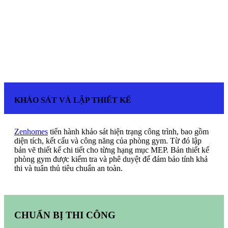
KHẢO SÁT VÀ LẬP THIẾT KẾ
Zenhomes
tiến hành khảo sát hiện trạng công trình, bao gồm
diện tích, kết cấu và công năng của phòng gym. Từ đó lập
bản vẽ thiết kế chi tiết cho từng hạng mục MEP. Bản thiết kế
phòng gym được kiểm tra và phê duyệt để đảm bảo tính khả
thi và tuân thủ tiêu chuẩn an toàn.
CHUẨN BỊ THI CÔNG