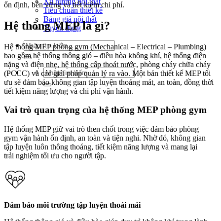
Xu hướng nội thất
ổn định, bền vững và tiết kiệm chi phí.
Tiêu chuẩn thiết kế
Bảng giá nội thất
Hệ thống MEP là gì?
Tuyển dụng
Tìm
Hệ thống MEP phòng gym (Mechanical – Electrical – Plumbing)
kiếm:
bao gồm hệ thống thông gió – điều hòa không khí, hệ thống điện
nặng và điện nhẹ, hệ thống cấp thoát nước, phòng cháy chữa cháy
Tìm
(PCCC) và các giải pháp quản lý ra vào. Một bản thiết kế MEP tối
kiếm:
ưu sẽ đảm bảo không gian tập luyện thoáng mát, an toàn, đồng thời
tiết kiệm năng lượng và chi phí vận hành.
Vai trò quan trọng của hệ thống MEP phòng gym
Hệ thống MEP giữ vai trò then chốt trong việc đảm bảo phòng
gym vận hành ổn định, an toàn và tiện nghi. Nhờ đó, không gian
tập luyện luôn thông thoáng, tiết kiệm năng lượng và mang lại
trải nghiệm tối ưu cho người tập.
Đảm bảo môi trường tập luyện thoải mái