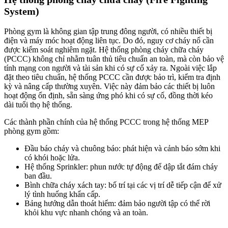
System)
Phòng gym là không gian tập trung đông người, có nhiều thiết bị
điện và máy móc hoạt động liên tục. Do đó, nguy cơ cháy nổ cần
được kiểm soát nghiêm ngặt. Hệ thống phòng cháy chữa cháy
(PCCC) không chỉ nhằm tuân thủ tiêu chuẩn an toàn, mà còn bảo vệ
tính mạng con người và tài sản khi có sự cố xảy ra. ​​Ngoài việc lắp
đặt theo tiêu chuẩn, hệ thống PCCC cần được bảo trì, kiểm tra định
kỳ và nâng cấp thường xuyên. Việc này đảm bảo các thiết bị luôn
hoạt động ổn định, sẵn sàng ứng phó khi có sự cố, đồng thời kéo
dài tuổi thọ hệ thống.
Các thành phần chính của hệ thống PCCC trong hệ thống MEP
phòng gym gồm:
Đầu báo cháy và chuông báo: phát hiện và cảnh báo sớm khi
có khói hoặc lửa.
Hệ thống Sprinkler: phun nước tự động để dập tắt đám cháy
ban đầu.
Bình chữa cháy xách tay: bố trí tại các vị trí dễ tiếp cận để xử
lý tình huống khẩn cấp.
Bảng hướng dẫn thoát hiểm: đảm bảo người tập có thể rời
khỏi khu vực nhanh chóng và an toàn.