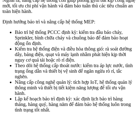
Ngoài ra, nâng cấp hệ thống còn giúp phòng gym bắt kịp công nghệ
mới, tối ưu chi phí vận hành và đảm bảo tuân thủ các tiêu chuẩn an
toàn hiện hành.
Định hướng bảo trì và nâng cấp hệ thống MEP:
Bảo trì hệ thống PCCC định kỳ: kiểm tra đầu báo cháy,
Sprinkler, bình chữa cháy và chuông báo để đảm bảo hoạt
động ổn định.
Kiểm tra hệ thống điện và điều hòa thông gió: rà soát đường
dây, bảng điện, quạt và máy lạnh nhằm phát hiện kịp thời
nguy cơ quá tải hoặc rò rỉ điện.
Theo dõi hệ thống cấp thoát nước: kiểm tra áp lực nước, tình
trạng ống dẫn và thiết bị vệ sinh để ngăn ngừa rò rỉ, tắc
nghẽn.
Nâng cấp công nghệ quản lý: tích hợp IoT, hệ thống quản lý
thông minh và thiết bị tiết kiệm năng lượng để tối ưu vận
hành.
Lập kế hoạch bảo trì định kỳ: xác định lịch bảo trì hàng
tháng, hàng quý, hàng năm để đảm bảo hệ thống luôn trong
tình trạng tốt nhất.