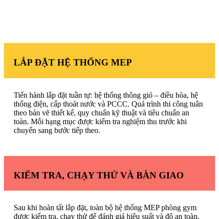
LẮP ĐẶT HỆ THỐNG MEP
Tiến hành lắp đặt tuần tự: hệ thống thông gió – điều hòa, hệ
thống điện, cấp thoát nước và PCCC. Quá trình thi công tuân
theo bản vẽ thiết kế, quy chuẩn kỹ thuật và tiêu chuẩn an
toàn. Mỗi hạng mục được kiểm tra nghiệm thu trước khi
chuyển sang bước tiếp theo.
KIỂM TRA, CHẠY THỬ VÀ BÀN GIAO
Sau khi hoàn tất lắp đặt, toàn bộ hệ thống MEP phòng gym
được kiểm tra, chạy thử để đánh giá hiệu suất và độ an toàn.