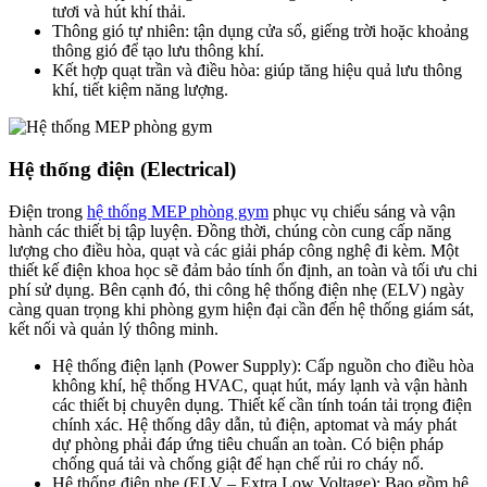
tươi và hút khí thải.
Thông gió tự nhiên: tận dụng cửa sổ, giếng trời hoặc khoảng
thông gió để tạo lưu thông khí.
Kết hợp quạt trần và điều hòa: giúp tăng hiệu quả lưu thông
khí, tiết kiệm năng lượng.
Hệ thống điện (Electrical)
Điện trong
hệ thống MEP phòng gym
phục vụ chiếu sáng và vận
hành các thiết bị tập luyện. Đồng thời, chúng còn cung cấp năng
lượng cho điều hòa, quạt và các giải pháp công nghệ đi kèm. Một
thiết kế điện khoa học sẽ đảm bảo tính ổn định, an toàn và tối ưu chi
phí sử dụng. Bên cạnh đó, thi công hệ thống điện nhẹ (ELV) ngày
càng quan trọng khi phòng gym hiện đại cần đến hệ thống giám sát,
kết nối và quản lý thông minh.
Hệ thống điện lạnh (Power Supply): Cấp nguồn cho điều hòa
không khí, hệ thống HVAC, quạt hút, máy lạnh và vận hành
các thiết bị chuyên dụng. Thiết kế cần tính toán tải trọng điện
chính xác. Hệ thống dây dẫn, tủ điện, aptomat và máy phát
dự phòng phải đáp ứng tiêu chuẩn an toàn. Có biện pháp
chống quá tải và chống giật để hạn chế rủi ro cháy nổ.
Hệ thống điện nhẹ (ELV – Extra Low Voltage): Bao gồm hệ