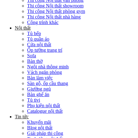
Thi công Nội thất văn phòng
Thi công Nội thất showroom
Thi công Nội thất phòng gym
Thi công Nội thất nhà hàng
Công trình khác
Nội thất
Tủ bếp
Tủ quần áo
Cửa nội thất
Ốp tường trang trí
Sofa
Bàn thờ
Ngôi nhà thông minh
Vách ngăn phòng
Bàn làm việc
Sàn gỗ, ốp cầu thang
Giường ngủ
Bàn ghế ăn
Tủ tivi
Phụ kiện nội thất
Catalogue nội thất
Tin tức
Khuyến mãi
Blog nội thất
Giải pháp thi công