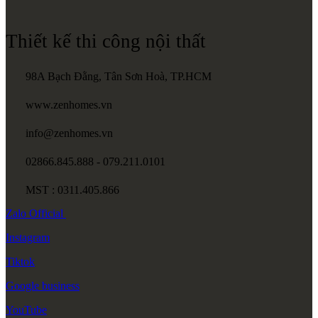
Thiết kế thi công nội thất
98A Bạch Đằng, Tân Sơn Hoà, TP.HCM
www.zenhomes.vn
info@zenhomes.vn
02866.845.888 - 079.211.0101
MST : 0311.405.866
Zalo
Official
Instagram
Tiktok
Google
business
YouTube