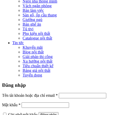
Ngôi nhà thông minh
Vách ngăn phòng
Bàn làm việc
Sàn gỗ, ốp cầu thang
Giường ngủ
Bàn ghế ăn
Tủ tivi
Phụ kiện nội thất
Catalogue nội thất
Tin tức
Khuyến mãi
Blog nội thất
Giải pháp thi công
Xu hướng nội thất
Tiêu chuẩn thiết kế
Bảng giá nội thất
Tuyển dụng
Đăng nhập
Tên tài khoản hoặc địa chỉ email
*
Mật khẩu
*
Ghi nhớ mật khẩu
Đăng nhập