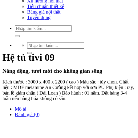
Xu hướng nội thất
Tiêu chuẩn thiết kế
Bảng giá nội thất
Tuyển dụng
Tìm
kiếm:
Tìm
kiếm:
Hệ tủ tivi 09
Năng động, tươi mới cho không gian sống
Kích thước : 3000 x 400 x 2200 ( cao ) Màu sắc : tùy chọn. Chất
liệu : MDF melamine An Cường kết hợp với sơn PU Phụ kiện : ray,
bản lề giảm chấn ( Đài Loan ) Bảo hành : 01 năm. Đặt hàng 3-4
tuần nếu hàng hóa không có sẵn.
Mô tả
Đánh giá (0)