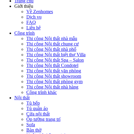
Trang chủ
Giới thiệu
Về Zenhomes
Dịch vụ
FAQ
Liên hệ
Công trình
Thi công Nội thất nhà mẫu
Thi công Nội thất chung cư
Thi công Nội thất nhà phố
Thi công Nội thất biệt thự Villa
Thi công Nội thất Spa – Salon
Thi công Nội thất Condotel
Thi công Nội thất văn phòng
Thi công Nội thất showroom
Thi công Nội thất phòng gym
Thi công Nội thất nhà hàng
Công trình khác
Nội thất
Tủ bếp
Tủ quần áo
Cửa nội thất
Ốp tường trang trí
Sofa
Bàn thờ