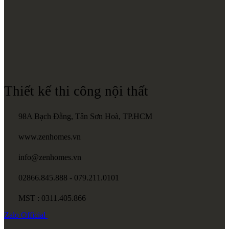
Thiết kế thi công nội thất
98A Bạch Đằng, Tân Sơn Hoà, TP.HCM
www.zenhomes.vn
info@zenhomes.vn
02866.845.888 - 079.211.0101
MST : 0311.405.866
Zalo
Official