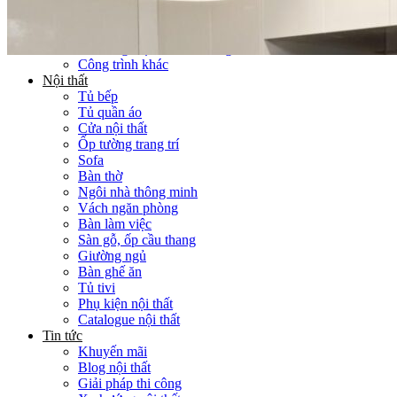
Thi công Nội thất văn phòng
Thi công Nội thất showroom
Thi công Nội thất phòng gym
Thi công Nội thất nhà hàng
Công trình khác
Nội thất
Tủ bếp
Tủ quần áo
Cửa nội thất
Ốp tường trang trí
Sofa
Bàn thờ
Ngôi nhà thông minh
Vách ngăn phòng
Bàn làm việc
Sàn gỗ, ốp cầu thang
Giường ngủ
Bàn ghế ăn
Tủ tivi
Phụ kiện nội thất
Catalogue nội thất
Tin tức
Khuyến mãi
Blog nội thất
Giải pháp thi công