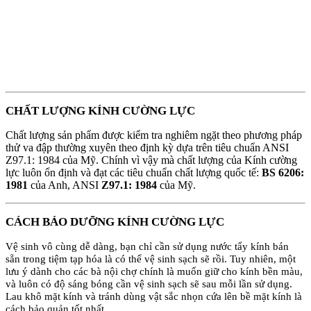
CHẤT LƯỢNG KÍNH CƯỜNG LỰC
Chất lượng sản phẩm được kiểm tra nghiêm ngặt theo phương pháp
thử va đập thường xuyên theo định kỳ dựa trên tiêu chuẩn ANSI
Z97.1: 1984 của Mỹ. Chính vì vậy mà chất lượng của Kính cường
lực luôn ổn định và đạt các tiêu chuẩn chất lượng quốc tế:
BS 6206:
1981
của Anh, ANSI
Z97.1: 1984
của Mỹ.
CÁCH BẢO DƯỠNG KÍNH CƯỜNG LỰC
Vệ sinh vô cùng dễ dàng, bạn chỉ cần sử dụng nước tẩy kính bán
sẵn trong tiệm tạp hóa là có thể vệ sinh sạch sẽ rồi. Tuy nhiên, một
lưu ý dành cho các bà nội chợ chính là muốn giữ cho kính bền màu,
và luôn có độ sáng bóng cần vệ sinh sạch sẽ sau mỗi lần sử dụng.
Lau khô mặt kính và tránh dùng vật sắc nhọn cứa lên bề mặt kính là
cách bảo quản tốt nhất.