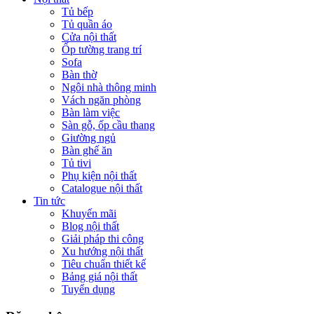
Tủ bếp
Tủ quần áo
Cửa nội thất
Ốp tường trang trí
Sofa
Bàn thờ
Ngôi nhà thông minh
Vách ngăn phòng
Bàn làm việc
Sàn gỗ, ốp cầu thang
Giường ngủ
Bàn ghế ăn
Tủ tivi
Phụ kiện nội thất
Catalogue nội thất
Tin tức
Khuyến mãi
Blog nội thất
Giải pháp thi công
Xu hướng nội thất
Tiêu chuẩn thiết kế
Bảng giá nội thất
Tuyển dụng