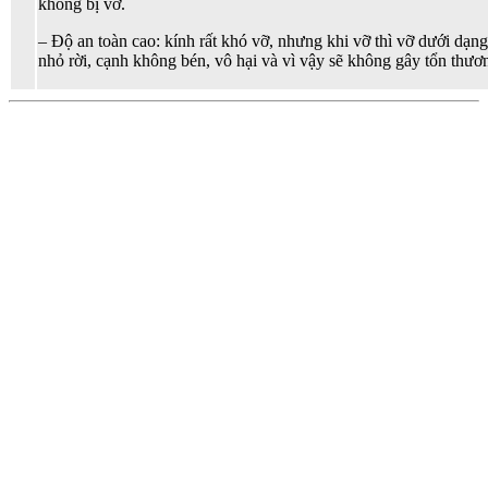
không bị vỡ.
– Độ an toàn cao: kính rất khó vỡ, nhưng khi vỡ thì vỡ dưới dạn
nhỏ rời, cạnh không bén, vô hại và vì vậy sẽ không gây tổn thươ