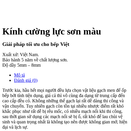
Kính cường lực sơn màu
Giải pháp tối ưu cho bếp Việt
Xuất xứ: Việt Nam.
Bảo hành 5 năm về chất lượng sơn.
Độ dầy 5mm – 8mm
Mô tả
Đánh giá (0)
Trước kia, hầu hết mọi người đều lựa chọn vật liệu gạch men để ốp
bếp bởi tính tiện dụng, giá cả thì vô cùng đa dạng từ trung cấp đến
cao cấp đều có. Không những thế gạch lại rất dễ dàng thi công và
vận chuyển. Tuy nhiên gạch còn tồn tại nhiều nhược điểm rất khó
khắc phục như rất dễ bị rêu mốc, có nhiều mạch nối khi thi công,
sau thời gian sử dụng các mạch nối sẽ bị ố, rất khó để lau chùi vệ
sinh và quan trọng nhất là không tạo nên được không gian mở, hiện
đại và lịch sự.