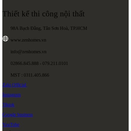
Thiết kế thi công nội thất
98A Bạch Đằng, Tân Sơn Hoà, TP.HCM
www.zenhomes.vn
info@zenhomes.vn
02866.845.888 - 079.211.0101
MST : 0311.405.866
Zalo
Official
Instagram
Tiktok
Google
business
YouTube