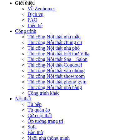
Giới thiệu
Về Zenhomes
Dịch vụ
FAQ
Liên hệ
Công trình
Thi công Nội thất nhà mẫu
Thi công Nội thất chung cư
Thi công Nội thất nhà phố
Thi công Nội thất biệt thự Villa
Thi công Nội thất Spa – Salon
Thi công Nội thất Condotel
Thi công Nội thất văn phòng
Thi công Nội thất showroom
Thi công Nội thất phòng gym
Thi công Nội thất nhà hàng
Công trình khác
Nội thất
Tủ bếp
Tủ quần áo
Cửa nội thất
Ốp tường trang trí
Sofa
Bàn thờ
Ngôi nhà thông minh