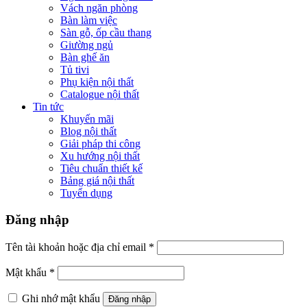
Vách ngăn phòng
Bàn làm việc
Sàn gỗ, ốp cầu thang
Giường ngủ
Bàn ghế ăn
Tủ tivi
Phụ kiện nội thất
Catalogue nội thất
Tin tức
Khuyến mãi
Blog nội thất
Giải pháp thi công
Xu hướng nội thất
Tiêu chuẩn thiết kế
Bảng giá nội thất
Tuyển dụng
Đăng nhập
Tên tài khoản hoặc địa chỉ email
*
Mật khẩu
*
Ghi nhớ mật khẩu
Đăng nhập