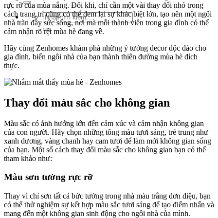
rực rỡ của mùa nắng. Đôi khi, chỉ cần một vài thay đổi nhỏ trong
cách trang trí cũng có thể đem lại sự khác biệt lớn, tạo nên một ngôi
Tìm
nhà tràn đầy sức sống, nơi mà mỗi thành viên trong gia đình có thể
kiếm:
cảm nhận rõ rệt mùa hè đang về.
Hãy cùng Zenhomes khám phá những ý tưởng decor độc đáo cho
gia đình, biến ngôi nhà của bạn thành thiên đường mùa hè đích
thực.
Thay đổi màu sắc cho không gian
Màu sắc có ảnh hưởng lớn đến cảm xúc và cảm nhận không gian
của con người. Hãy chọn những tông màu tươi sáng, trẻ trung như
xanh dương, vàng chanh hay cam tươi để làm mới không gian sống
của bạn. Một số cách thay đổi màu sắc cho không gian bạn có thể
tham khảo như:
Màu sơn tường rực rỡ
Thay vì chỉ sơn tất cả bức tường trong nhà màu trắng đơn điệu, bạn
có thể thử nghiệm sự kết hợp màu sắc tươi sáng để tạo điểm nhấn và
mang đến một không gian sinh động cho ngôi nhà của mình.