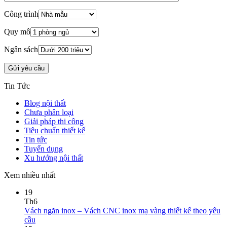
Công trình
Quy mô
Ngân sách
Tin Tức
Blog nội thất
Chưa phân loại
Giải pháp thi công
Tiêu chuẩn thiết kế
Tin tức
Tuyển dụng
Xu hướng nội thất
Xem nhiều nhất
19
Th6
Vách ngăn inox – Vách CNC inox mạ vàng thiết kế theo yêu
cầu