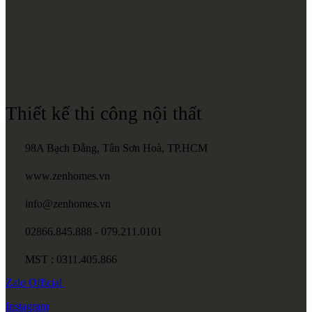
Thiết kế thi công nội thất
98A Bạch Đằng, Tân Sơn Hoà, TP.HCM
www.zenhomes.vn
info@zenhomes.vn
02866.845.888 - 079.211.0101
MST : 0311.405.866
Zalo
Official
Instagram