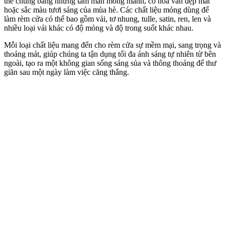
thế chúng bằng những tấm màn mỏng manh, có hoa văn đẹp mắt
hoặc sắc màu tươi sáng của mùa hè. Các chất liệu mỏng dùng để
làm rèm cửa có thể bao gồm vải, tơ nhung, tulle, satin, ren, len và
nhiều loại vải khác có độ mỏng và độ trong suốt khác nhau.
Mỗi loại chất liệu mang đến cho rèm cửa sự mềm mại, sang trọng và
thoáng mát, giúp chúng ta tận dụng tối đa ánh sáng tự nhiên từ bên
ngoài, tạo ra một không gian sống sáng sủa và thông thoáng để thư
giãn sau một ngày làm việc căng thẳng.