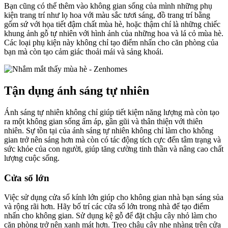
Bạn cũng có thể thêm vào không gian sống của mình những phụ
kiện trang trí như lọ hoa với màu sắc tươi sáng, đồ trang trí bằng
gốm sứ với họa tiết đậm chất mùa hè, hoặc thậm chí là những chiếc
khung ảnh gỗ tự nhiên với hình ảnh của những hoa và lá cỏ mùa hè.
Các loại phụ kiện này không chỉ tạo điểm nhấn cho căn phòng của
bạn mà còn tạo cảm giác thoải mái và sảng khoái.
Tận dụng ánh sáng tự nhiên
Ánh sáng tự nhiên không chỉ giúp tiết kiệm năng lượng mà còn tạo
ra một không gian sống ấm áp, gần gũi và thân thiện với thiên
nhiên. Sự tồn tại của ánh sáng tự nhiên không chỉ làm cho không
gian trở nên sáng hơn mà còn có tác động tích cực đến tâm trạng và
sức khỏe của con người, giúp tăng cường tinh thần và nâng cao chất
lượng cuộc sống.
Cửa sổ lớn
Việc sử dụng cửa sổ kính lớn giúp cho không gian nhà bạn sáng sủa
và rộng rãi hơn. Hãy bố trí các cửa sổ lớn trong nhà để tạo điểm
nhấn cho không gian. Sử dụng kệ gỗ để đặt chậu cây nhỏ làm cho
căn phòng trở nên xanh mát hơn. Treo chậu cây nhẹ nhàng trên cửa