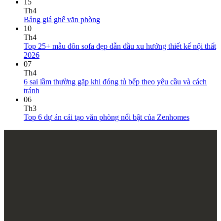
15
Th4
Bảng giá ghế văn phòng
10
Th4
Top 25+ mẫu đôn sofa đẹp dẫn đầu xu hướng thiết kế nội thất
2026
07
Th4
6 sai lầm thường gặp khi đóng tủ bếp theo yêu cầu và cách
tránh
06
Th3
Top 6 dự án cải tạo văn phòng nổi bật của Zenhomes