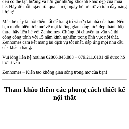
đều có thể tận hưởng và lưu giữ những khoảnh khắc đẹp của mùa
hè. Hãy để mỗi ngày trôi qua là một ngày hè rực rỡ và tràn đầy năng
lượng!
Mùa hè này là thời điểm tốt để trang trí và sửa lại nhà của bạn. Nếu
bạn muốn biến ước mơ về một không gian sống tươi đẹp thành hiện
thực, hãy liên hệ với Zenhomes. Chúng tôi chuyên tư vấn và thi
công công trình với 15 năm kinh nghiệm trong lĩnh vực nội thất.
Zenhomes cam kết mang lại dịch vụ tốt nhất, đáp ứng mọi nhu cầu
của khách hàng.
Vui lòng liên hệ hotline 02866,845,888 – 079,211,0101 để được hỗ
trợ tư vấn
Zenhomes – Kiến tạo không gian sống trong mơ của bạn!
Tham khảo thêm các phong cách thiết kế
nội thất