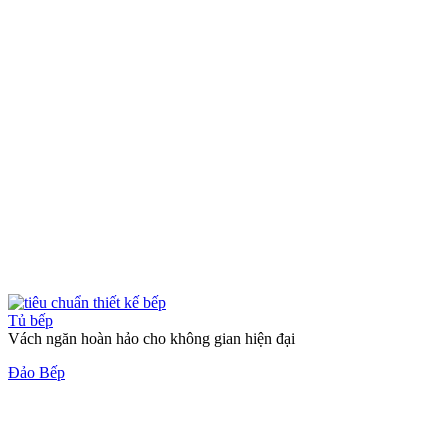
Ốp tường trang trí
Nghệ thuật ẩn chứa trong nét đẹp thô mộc
Gạch bê tông 3D