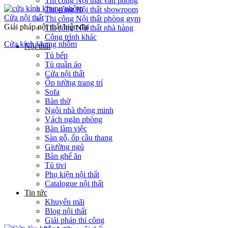
Thi công Nội thất văn phòng
Thi công Nội thất showroom
Cửa nội thất
Thi công Nội thất phòng gym
Giải pháp nội thất hiện đại
Thi công Nội thất nhà hàng
Công trình khác
Cửa kính khung nhôm
Nội thất
Tủ bếp
Tủ quần áo
Cửa nội thất
Ốp tường trang trí
Sofa
Bàn thờ
Ngôi nhà thông minh
Vách ngăn phòng
Bàn làm việc
Sàn gỗ, ốp cầu thang
Giường ngủ
Bàn ghế ăn
Tủ tivi
Phụ kiện nội thất
Catalogue nội thất
Tin tức
Khuyến mãi
Blog nội thất
Giải pháp thi công