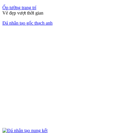
Sàn gỗ, ốp cầu thang
Bí quyết tăng vượng khí nhà ở
Đá ốp lát phong thuỷ