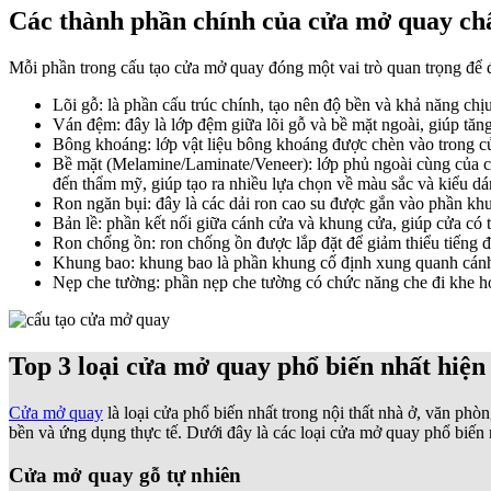
Các thành phần chính của cửa mở quay chấ
Mỗi phần trong cấu tạo cửa mở quay đóng một vai trò quan trọng để 
Lõi gỗ: là phần cấu trúc chính, tạo nên độ bền và khả năng ch
Ván đệm: đây là lớp đệm giữa lõi gỗ và bề mặt ngoài, giúp tăn
Bông khoáng: lớp vật liệu bông khoáng được chèn vào trong cử
Bề mặt (Melamine/Laminate/Veneer): lớp phủ ngoài cùng của c
đến thẩm mỹ, giúp tạo ra nhiều lựa chọn về màu sắc và kiểu dá
Ron ngăn bụi: đây là các dải ron cao su được gắn vào phần kh
Bản lề: phần kết nối giữa cánh cửa và khung cửa, giúp cửa có t
Ron chống ồn: ron chống ồn được lắp đặt để giảm thiểu tiếng đ
Khung bao: khung bao là phần khung cố định xung quanh cánh c
Nẹp che tường: phần nẹp che tường có chức năng che đi khe h
Top 3 loại cửa mở quay phổ biến nhất hiện
Cửa mở quay
là loại cửa phổ biến nhất trong nội thất nhà ở, văn phòn
bền và ứng dụng thực tế. Dưới đây là các loại cửa mở quay phổ biến 
Cửa mở quay gỗ tự nhiên