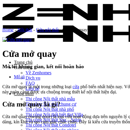
Skip
to
content
Home
-
Nội thất
-
Cửa nội thất
-
Cửa mở quay
Cửa mở quay
Trang chủ
Mở lối không gian, kết nối hoàn hảo
Giới thiệu
Về Zenhomes
Mô tả
Dịch vụ
FAQ
Cửa mở quay là một trong những loại
cửa
phổ biến nhất hiện nay. Vớ
Liên hệ
này ngày càng được ưa chuộng trong thiết kế nội thất hiện đại.
Công trình
Thi công Nội thất nhà mẫu
Cửa mở quay là gì?
Thi công Nội thất chung cư
Thi công Nội thất nhà phố
Thi công Nội thất biệt thự Villa
Cửa mở quay (swing door) là loại cửa hoạt động dựa trên nguyên lý q
Thi công Nội thất Spa – Salon
dàng, kín khít và tạo cảm giác chắc chắn. Đây là kiểu cửa truyền thố
Thi công Nội thất Condotel