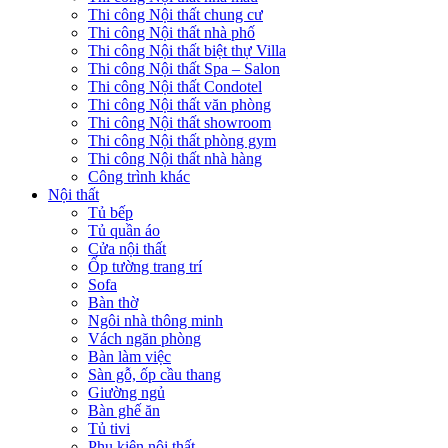
Thi công Nội thất chung cư
Thi công Nội thất nhà phố
Thi công Nội thất biệt thự Villa
Thi công Nội thất Spa – Salon
Thi công Nội thất Condotel
Thi công Nội thất văn phòng
Thi công Nội thất showroom
Thi công Nội thất phòng gym
Thi công Nội thất nhà hàng
Công trình khác
Nội thất
Tủ bếp
Tủ quần áo
Cửa nội thất
Ốp tường trang trí
Sofa
Bàn thờ
Ngôi nhà thông minh
Vách ngăn phòng
Bàn làm việc
Sàn gỗ, ốp cầu thang
Giường ngủ
Bàn ghế ăn
Tủ tivi
Phụ kiện nội thất