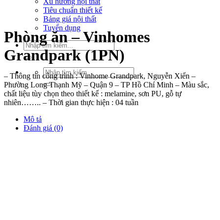
Xu hướng nội thất
Tiêu chuẩn thiết kế
Bảng giá nội thất
Tuyển dụng
Phòng ăn – Vinhomes
Tìm
Grandpark (1PN)
kiếm:
Tìm
– Thông tin công trình : Vinhome Grandpark, Nguyễn Xiển –
kiếm:
Phường Long Thạnh Mỹ – Quận 9 – TP Hồ Chí Minh – Màu sắc,
chất liệu tùy chọn theo thiết kế : melamine, sơn PU, gỗ tự
nhiên…….. – Thời gian thực hiện : 04 tuần
Mô tả
Đánh giá (0)