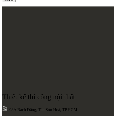
Thiết kế thi công nội thất
98A Bạch Đằng, Tân Sơn Hoà, TP.HCM