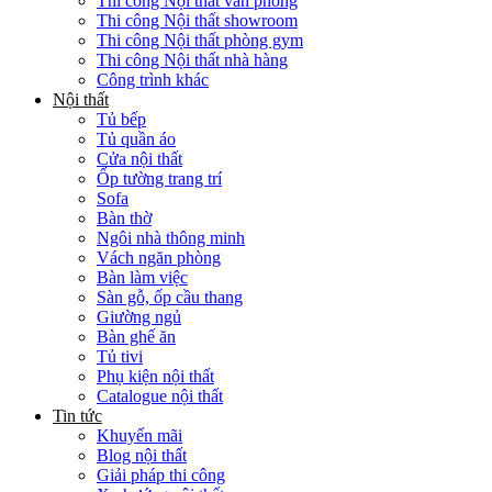
Thi công Nội thất văn phòng
Thi công Nội thất showroom
Thi công Nội thất phòng gym
Thi công Nội thất nhà hàng
Công trình khác
Nội thất
Tủ bếp
Tủ quần áo
Cửa nội thất
Ốp tường trang trí
Sofa
Bàn thờ
Ngôi nhà thông minh
Vách ngăn phòng
Bàn làm việc
Sàn gỗ, ốp cầu thang
Giường ngủ
Bàn ghế ăn
Tủ tivi
Phụ kiện nội thất
Catalogue nội thất
Tin tức
Khuyến mãi
Blog nội thất
Giải pháp thi công