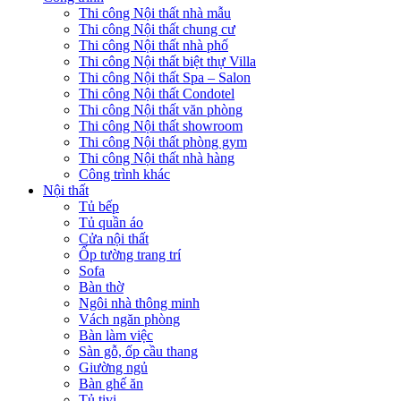
Thi công Nội thất nhà mẫu
Thi công Nội thất chung cư
Thi công Nội thất nhà phố
Thi công Nội thất biệt thự Villa
Thi công Nội thất Spa – Salon
Thi công Nội thất Condotel
Thi công Nội thất văn phòng
Thi công Nội thất showroom
Thi công Nội thất phòng gym
Thi công Nội thất nhà hàng
Công trình khác
Nội thất
Tủ bếp
Tủ quần áo
Cửa nội thất
Ốp tường trang trí
Sofa
Bàn thờ
Ngôi nhà thông minh
Vách ngăn phòng
Bàn làm việc
Sàn gỗ, ốp cầu thang
Giường ngủ
Bàn ghế ăn
Tủ tivi