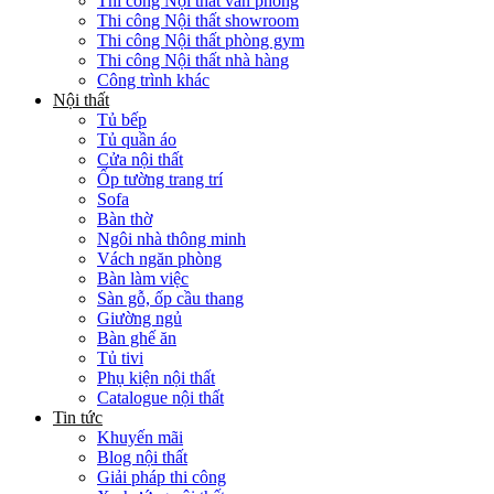
Thi công Nội thất văn phòng
Thi công Nội thất showroom
Thi công Nội thất phòng gym
Thi công Nội thất nhà hàng
Công trình khác
Nội thất
Tủ bếp
Tủ quần áo
Cửa nội thất
Ốp tường trang trí
Sofa
Bàn thờ
Ngôi nhà thông minh
Vách ngăn phòng
Bàn làm việc
Sàn gỗ, ốp cầu thang
Giường ngủ
Bàn ghế ăn
Tủ tivi
Phụ kiện nội thất
Catalogue nội thất
Tin tức
Khuyến mãi
Blog nội thất
Giải pháp thi công