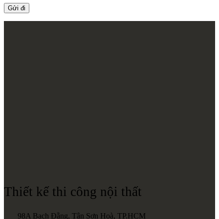
Thiết kế thi công nội thất
98A Bạch Đằng, Tân Sơn Hoà, TP.HCM