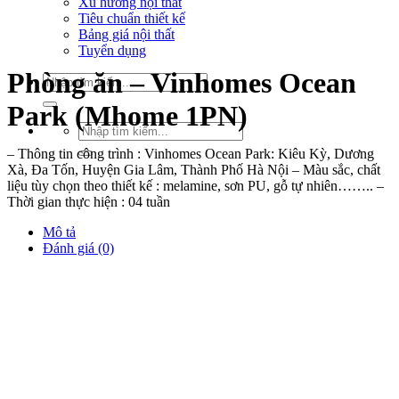
Xu hướng nội thất
Tiêu chuẩn thiết kế
Bảng giá nội thất
Tuyển dụng
Phòng ăn – Vinhomes Ocean
Tìm
kiếm:
Park (Mhome 1PN)
Tìm
kiếm:
– Thông tin công trình : Vinhomes Ocean Park: Kiêu Kỳ, Dương
Xà, Đa Tốn, Huyện Gia Lâm, Thành Phố Hà Nội – Màu sắc, chất
liệu tùy chọn theo thiết kế : melamine, sơn PU, gỗ tự nhiên…….. –
Thời gian thực hiện : 04 tuần
Mô tả
Đánh giá (0)