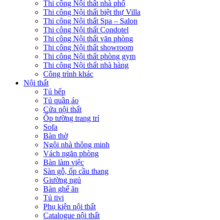
Thi công Nội thất nhà phố
Thi công Nội thất biệt thự Villa
Thi công Nội thất Spa – Salon
Thi công Nội thất Condotel
Thi công Nội thất văn phòng
Thi công Nội thất showroom
Thi công Nội thất phòng gym
Thi công Nội thất nhà hàng
Công trình khác
Nội thất
Tủ bếp
Tủ quần áo
Cửa nội thất
Ốp tường trang trí
Sofa
Bàn thờ
Ngôi nhà thông minh
Vách ngăn phòng
Bàn làm việc
Sàn gỗ, ốp cầu thang
Giường ngủ
Bàn ghế ăn
Tủ tivi
Phụ kiện nội thất
Catalogue nội thất