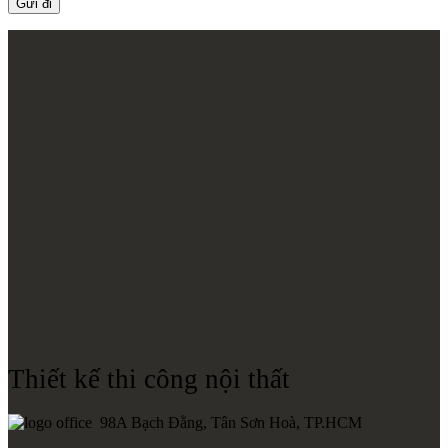
Thiết kế thi công nội thất
98A Bạch Đằng, Tân Sơn Hoà, TP.HCM