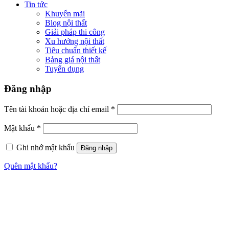
Tin tức
Khuyến mãi
Blog nội thất
Giải pháp thi công
Xu hướng nội thất
Tiêu chuẩn thiết kế
Bảng giá nội thất
Tuyển dụng
Đăng nhập
Tên tài khoản hoặc địa chỉ email
*
Mật khẩu
*
Ghi nhớ mật khẩu
Đăng nhập
Quên mật khẩu?