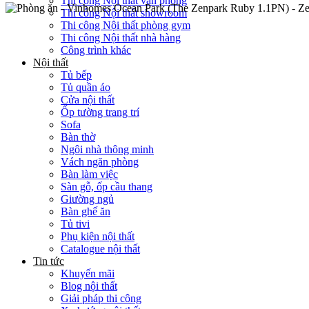
Thi công Nội thất văn phòng
Thi công Nội thất showroom
Thi công Nội thất phòng gym
Thi công Nội thất nhà hàng
Công trình khác
Nội thất
Tủ bếp
Tủ quần áo
Cửa nội thất
Ốp tường trang trí
Sofa
Bàn thờ
Ngôi nhà thông minh
Vách ngăn phòng
Bàn làm việc
Sàn gỗ, ốp cầu thang
Giường ngủ
Bàn ghế ăn
Tủ tivi
Phụ kiện nội thất
Catalogue nội thất
Tin tức
Khuyến mãi
Blog nội thất
Giải pháp thi công