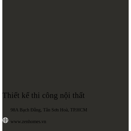
Thiết kế thi công nội thất
98A Bạch Đằng, Tân Sơn Hoà, TP.HCM
www.zenhomes.vn