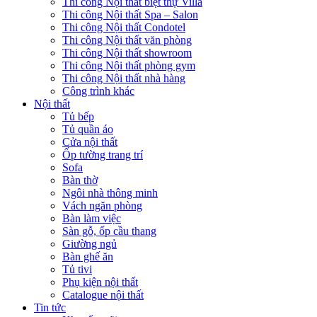
Thi công Nội thất biệt thự Villa
Thi công Nội thất Spa – Salon
Thi công Nội thất Condotel
Thi công Nội thất văn phòng
Thi công Nội thất showroom
Thi công Nội thất phòng gym
Thi công Nội thất nhà hàng
Công trình khác
Nội thất
Tủ bếp
Tủ quần áo
Cửa nội thất
Ốp tường trang trí
Sofa
Bàn thờ
Ngôi nhà thông minh
Vách ngăn phòng
Bàn làm việc
Sàn gỗ, ốp cầu thang
Giường ngủ
Bàn ghế ăn
Tủ tivi
Phụ kiện nội thất
Catalogue nội thất
Tin tức