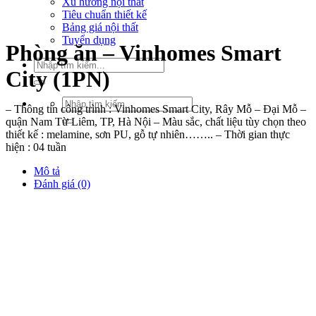
Xu hướng nội thất
Tiêu chuẩn thiết kế
Bảng giá nội thất
Tuyển dụng
Phòng ăn – Vinhomes Smart
Tìm
City (1PN)
kiếm:
Tìm
– Thông tin công trình : Vinhomes Smart City, Rây Mỗ – Đại Mỗ –
kiếm:
quận Nam Từ Liêm, TP, Hà Nội – Màu sắc, chất liệu tùy chọn theo
thiết kế : melamine, sơn PU, gỗ tự nhiên…….. – Thời gian thực
hiện : 04 tuần
Mô tả
Đánh giá (0)