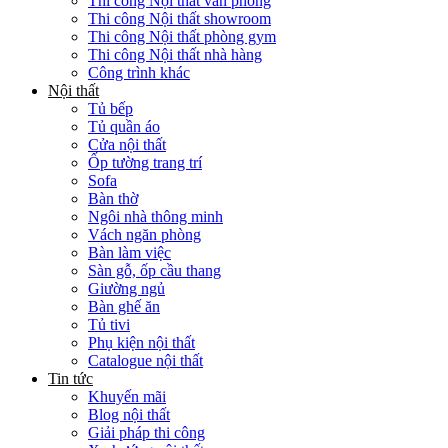
Thi công Nội thất văn phòng
Thi công Nội thất showroom
Thi công Nội thất phòng gym
Thi công Nội thất nhà hàng
Công trình khác
Nội thất
Tủ bếp
Tủ quần áo
Cửa nội thất
Ốp tường trang trí
Sofa
Bàn thờ
Ngôi nhà thông minh
Vách ngăn phòng
Bàn làm việc
Sàn gỗ, ốp cầu thang
Giường ngủ
Bàn ghế ăn
Tủ tivi
Phụ kiện nội thất
Catalogue nội thất
Tin tức
Khuyến mãi
Blog nội thất
Giải pháp thi công