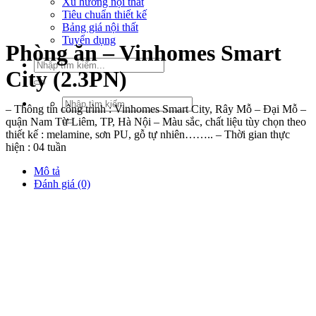
Xu hướng nội thất
Tiêu chuẩn thiết kế
Bảng giá nội thất
Tuyển dụng
Phòng ăn – Vinhomes Smart
Tìm
City (2.3PN)
kiếm:
Tìm
– Thông tin công trình : Vinhomes Smart City, Rây Mỗ – Đại Mỗ –
kiếm:
quận Nam Từ Liêm, TP, Hà Nội – Màu sắc, chất liệu tùy chọn theo
thiết kế : melamine, sơn PU, gỗ tự nhiên…….. – Thời gian thực
hiện : 04 tuần
Mô tả
Đánh giá (0)