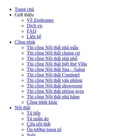
Trang chủ
Giới thiệu
Về Zenhomes
Dịch vụ
FAQ
Liên hệ
Công trình
Thi công Nội thất nhà mẫu
Thi công Nội thất chung cư
Thi công Nội thất nhà phố
Thi công Nội thất biệt thự Villa
Thi công Nội thất Spa – Salon
Thi công Nội thất Condotel
Thi công Nội thất văn phòng
Thi công Nội thất showroom
Thi công Nội thất phòng gym
Thi công Nội thất nhà hàng
Công trình khác
Nội thất
Tủ bếp
Tủ quần áo
Cửa nội thất
Ốp tường trang trí
Sofa