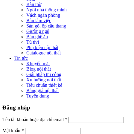
Bàn thờ
Ngôi nhà thông minh
Vách ngăn phòng
Bàn làm việc
Sàn gỗ, ốp cầu thang
Giường ngủ
Bàn ghế ăn
Tủ tivi
Phụ kiện nội thất
Catalogue nội thất
Tin tức
Khuyến mãi
Blog nội thất
Giải pháp thi công
Xu hướng nội thất
Tiêu chuẩn thiết kế
Bảng giá nội thất
Tuyển dụng
Đăng nhập
Tên tài khoản hoặc địa chỉ email
*
Mật khẩu
*