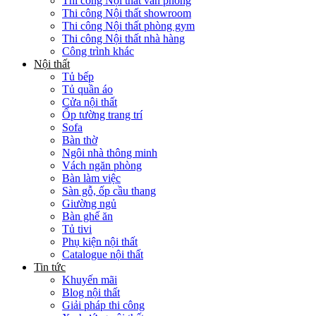
Thi công Nội thất văn phòng
Thi công Nội thất showroom
Thi công Nội thất phòng gym
Thi công Nội thất nhà hàng
Công trình khác
Nội thất
Tủ bếp
Tủ quần áo
Cửa nội thất
Ốp tường trang trí
Sofa
Bàn thờ
Ngôi nhà thông minh
Vách ngăn phòng
Bàn làm việc
Sàn gỗ, ốp cầu thang
Giường ngủ
Bàn ghế ăn
Tủ tivi
Phụ kiện nội thất
Catalogue nội thất
Tin tức
Khuyến mãi
Blog nội thất
Giải pháp thi công