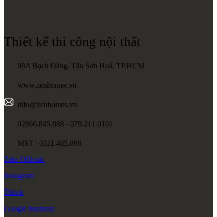
Thiết kế thi công nội thất
98A Bạch Đằng, Tân Sơn Hoà, TP.HCM
www.zenhomes.vn
info@zenhomes.vn
02866.845.888 - 079.211.0101
MST : 0311.405.866
Zalo
Official
Instagram
Tiktok
Google
business