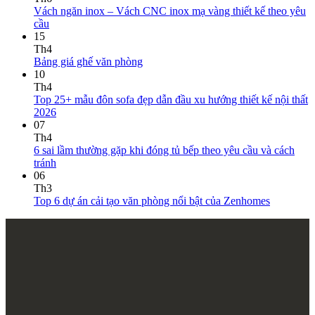
Vách ngăn inox – Vách CNC inox mạ vàng thiết kế theo yêu
cầu
15
Th4
Bảng giá ghế văn phòng
10
Th4
Top 25+ mẫu đôn sofa đẹp dẫn đầu xu hướng thiết kế nội thất
2026
07
Th4
6 sai lầm thường gặp khi đóng tủ bếp theo yêu cầu và cách
tránh
06
Th3
Top 6 dự án cải tạo văn phòng nổi bật của Zenhomes