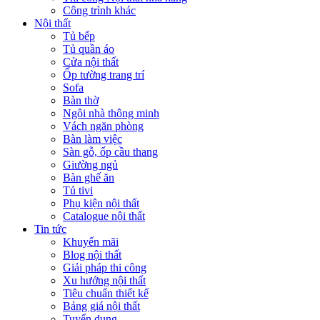
Công trình khác
Nội thất
Tủ bếp
Tủ quần áo
Cửa nội thất
Ốp tường trang trí
Sofa
Bàn thờ
Ngôi nhà thông minh
Vách ngăn phòng
Bàn làm việc
Sàn gỗ, ốp cầu thang
Giường ngủ
Bàn ghế ăn
Tủ tivi
Phụ kiện nội thất
Catalogue nội thất
Tin tức
Khuyến mãi
Blog nội thất
Giải pháp thi công
Xu hướng nội thất
Tiêu chuẩn thiết kế
Bảng giá nội thất
Tuyển dụng