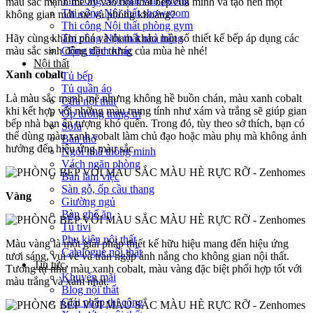
Thi công Nội thất văn phòng
màu sắc mạnh mẽ ấy vào nội thất bếp của mình và tạo nên một
Thi công Nội thất showroom
không gian mới mẻ và phóng khoáng?
Thi công Nội thất phòng gym
Hãy cùng khám phá và tham khảo một số thiết kế bếp áp dụng các
Thi công Nội thất nhà hàng
màu sắc sinh động đặc trưng của mùa hè nhé!
Công trình khác
Nội thất
Xanh cobalt
Tủ bếp
Tủ quần áo
Là màu sắc mạnh mẽ nhưng không hề buồn chán, màu xanh cobalt
Cửa nội thất
khi kết hợp với những màu trung tính như xám và trắng sẽ giúp gian
Ốp tường trang trí
bếp nhà bạn ấn tượng khó quên. Trong đó, tùy theo sở thích, bạn có
Sofa
thể dùng màu xanh cobalt làm chủ đạo hoặc màu phụ mà không ảnh
Bàn thờ
hưởng đến hiệu ứng màu sắc.
Ngôi nhà thông minh
Vách ngăn phòng
Bàn làm việc
Sàn gỗ, ốp cầu thang
Vàng
Giường ngủ
Bàn ghế ăn
Tủ tivi
Phụ kiện nội thất
Màu vàng là một giải pháp thiết kế hữu hiệu mang đến hiệu ứng
Catalogue nội thất
tươi sáng, vui vẻ và tràn ngập ánh nắng cho không gian nội thất.
Tin tức
Tương tự như màu xanh cobalt, màu vàng đặc biệt phối hợp tốt với
Khuyến mãi
màu trắng và xám nhạt.
Blog nội thất
Giải pháp thi công