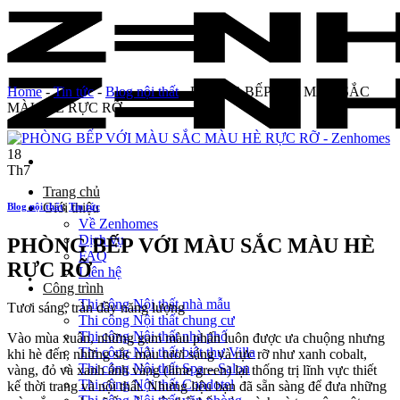
Skip
to
content
Home
-
Tin tức
-
Blog nội thất
-
PHÒNG BẾP VỚI MÀU SẮC
MÀU HÈ RỰC RỠ
18
Th7
Trang chủ
Giới thiệu
Blog nội thất
,
Tin tức
Về Zenhomes
Dịch vụ
PHÒNG BẾP VỚI MÀU SẮC MÀU HÈ
FAQ
RỰC RỠ
Liên hệ
Công trình
Thi công Nội thất nhà mẫu
Tươi sáng, tràn đầy năng lượng
Thi công Nội thất chung cư
Thi công Nội thất nhà phố
Vào mùa xuân, những gam màu phấn luôn được ưa chuộng nhưng
Thi công Nội thất biệt thự Villa
khi hè đến, những sắc màu tươi sáng và rực rỡ như xanh cobalt,
Thi công Nội thất Spa – Salon
vàng, đỏ và xanh ánh vàng (lime green) lại thống trị lĩnh vực thiết
Thi công Nội thất Condotel
kế thời trang và nội thất. Nhưng liệu bạn đã sẵn sàng để đưa những