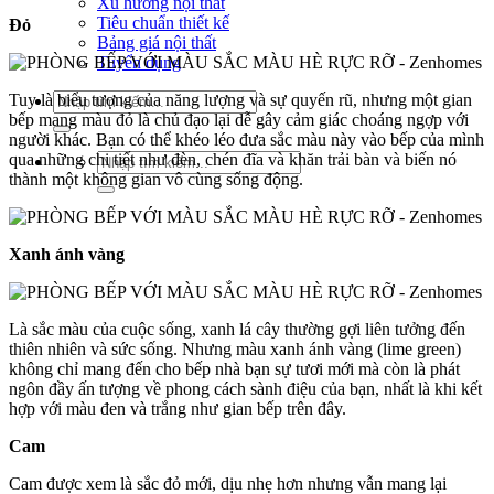
Xu hướng nội thất
Tiêu chuẩn thiết kế
Đỏ
Bảng giá nội thất
Tuyển dụng
Tìm
Tuy là biểu tượng của năng lượng và sự quyến rũ, nhưng một gian
kiếm:
bếp mang màu đỏ là chủ đạo lại dễ gây cảm giác choáng ngợp với
người khác. Bạn có thể khéo léo đưa sắc màu này vào bếp của mình
qua những chi tiết như đèn, chén đĩa và khăn trải bàn và biến nó
Tìm
thành một không gian vô cùng sống động.
kiếm:
Xanh ánh vàng
Là sắc màu của cuộc sống, xanh lá cây thường gợi liên tưởng đến
thiên nhiên và sức sống. Nhưng màu xanh ánh vàng (lime green)
không chỉ mang đến cho bếp nhà bạn sự tươi mới mà còn là phát
ngôn đầy ấn tượng về phong cách sành điệu của bạn, nhất là khi kết
hợp với màu đen và trắng như gian bếp trên đây.
Cam
Cam được xem là sắc đỏ mới, dịu nhẹ hơn nhưng vẫn mang lại