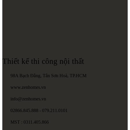
Thiết kế thi công nội thất
98A Bạch Đằng, Tân Sơn Hoà, TP.HCM
www.zenhomes.vn
info@zenhomes.vn
02866.845.888 - 079.211.0101
MST : 0311.405.866
Zalo
Official