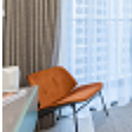
Thi công Nội thất văn phòng
Thi công Nội thất showroom
Thi công Nội thất phòng gym
Thi công Nội thất nhà hàng
Công trình khác
Nội thất
Tủ bếp
Tủ quần áo
Cửa nội thất
Ốp tường trang trí
Sofa
Bàn thờ
Ngôi nhà thông minh
Vách ngăn phòng
Bàn làm việc
Sàn gỗ, ốp cầu thang
Giường ngủ
Bàn ghế ăn
Tủ tivi
Phụ kiện nội thất
Catalogue nội thất
Tin tức
Khuyến mãi
Blog nội thất
Giải pháp thi công