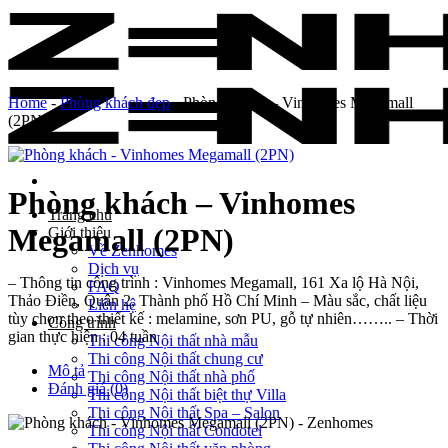
Skip
to
content
Home
-
Phòng khách đẹp
-
Phòng khách – Vinhomes Megamall
(2PN)
Phòng khách – Vinhomes
Trang chủ
Megamall (2PN)
Giới thiệu
Về Zenhomes
Dịch vụ
– Thông tin công trình : Vinhomes Megamall, 161 Xa lộ Hà Nội,
FAQ
Thảo Điền, Quận 2, Thành phố Hồ Chí Minh – Màu sắc, chất liệu
Liên hệ
tùy chọn theo thiết kế : melamine, sơn PU, gỗ tự nhiên…….. – Thời
Công trình
gian thực hiện : 04 tuần
Thi công Nội thất nhà mẫu
Thi công Nội thất chung cư
Mô tả
Thi công Nội thất nhà phố
Đánh giá (0)
Thi công Nội thất biệt thự Villa
Thi công Nội thất Spa – Salon
Thi công Nội thất Condotel