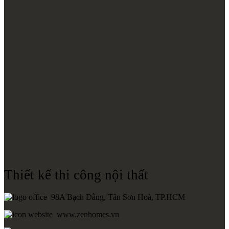
Thiết kế thi công nội thất
98A Bạch Đằng, Tân Sơn Hoà, TP.HCM
www.zenhomes.vn