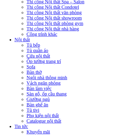
Thi công Nội thất Spa – Salon
Thi công Nội thất Condotel
Thi công Nội thất văn phòng
Thi công Nội thất showroom
Thi công Nội thất phòng gym
Thi công Nội thất nhà hàng
Công trình khác
Nội thất
Tủ bếp
Tủ quần áo
Cửa nội thất
Ốp tường trang trí
Sofa
Bàn thờ
Ngôi nhà thông minh
Vách ngăn phòng
Bàn làm việc
Sàn gỗ, ốp cầu thang
Giường ngủ
Bàn ghế ăn
Tủ tivi
Phụ kiện nội thất
Catalogue nội thất
Tin tức
Khuyến mãi