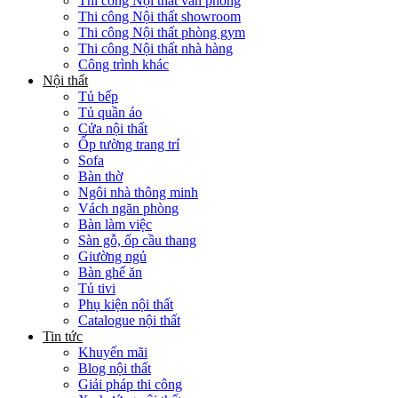
Thi công Nội thất văn phòng
Thi công Nội thất showroom
Thi công Nội thất phòng gym
Thi công Nội thất nhà hàng
Công trình khác
Nội thất
Tủ bếp
Tủ quần áo
Cửa nội thất
Ốp tường trang trí
Sofa
Bàn thờ
Ngôi nhà thông minh
Vách ngăn phòng
Bàn làm việc
Sàn gỗ, ốp cầu thang
Giường ngủ
Bàn ghế ăn
Tủ tivi
Phụ kiện nội thất
Catalogue nội thất
Tin tức
Khuyến mãi
Blog nội thất
Giải pháp thi công