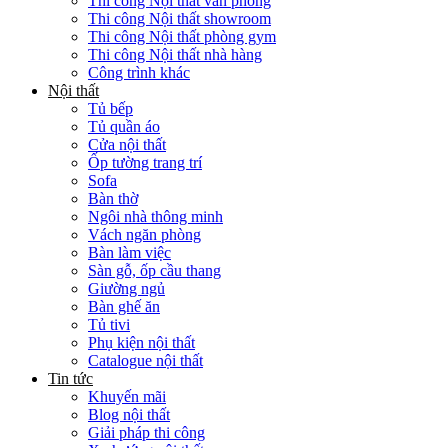
Thi công Nội thất văn phòng
Thi công Nội thất showroom
Thi công Nội thất phòng gym
Thi công Nội thất nhà hàng
Công trình khác
Nội thất
Tủ bếp
Tủ quần áo
Cửa nội thất
Ốp tường trang trí
Sofa
Bàn thờ
Ngôi nhà thông minh
Vách ngăn phòng
Bàn làm việc
Sàn gỗ, ốp cầu thang
Giường ngủ
Bàn ghế ăn
Tủ tivi
Phụ kiện nội thất
Catalogue nội thất
Tin tức
Khuyến mãi
Blog nội thất
Giải pháp thi công