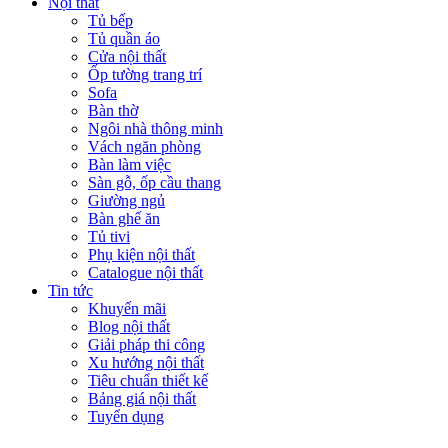
Nội thất
Tủ bếp
Tủ quần áo
Cửa nội thất
Ốp tường trang trí
Sofa
Bàn thờ
Ngôi nhà thông minh
Vách ngăn phòng
Bàn làm việc
Sàn gỗ, ốp cầu thang
Giường ngủ
Bàn ghế ăn
Tủ tivi
Phụ kiện nội thất
Catalogue nội thất
Tin tức
Khuyến mãi
Blog nội thất
Giải pháp thi công
Xu hướng nội thất
Tiêu chuẩn thiết kế
Bảng giá nội thất
Tuyển dụng