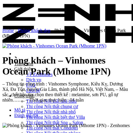
Skip
to
content
Home
-
Phòng khách đẹp
-
Phòng khách – Vinhomes Ocean Park
(Mhome 1PN)
Phòng khách – Vinhomes
Trang chủ
Ocean Park (Mhome 1PN)
Giới thiệu
Về Zenhomes
Dịch vụ
– Thông tin công trình : Vinhomes Symphone, Kiêu Kỵ, Dương
FAQ
Xá, Đa Tốn, huyện Gia Lâm, thành phố Hà Nội, Việt Nam, – Màu
Liên hệ
sắc, chất liệu tùy chọn theo thiết kế : melamine, sơn PU, gỗ tự
Công trình
nhiên…….. – Thời gian thực hiện : 04 tuần
Thi công Nội thất nhà mẫu
Thi công Nội thất chung cư
Mô tả
Thi công Nội thất nhà phố
Đánh giá (0)
Thi công Nội thất biệt thự Villa
Thi công Nội thất Spa – Salon
Thi công Nội thất Condotel