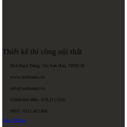
Thiết kế thi công nội thất
98A Bạch Đằng, Tân Sơn Hoà, TP.HCM
www.zenhomes.vn
info@zenhomes.vn
02866.845.888 - 079.211.0101
MST : 0311.405.866
Zalo
Official