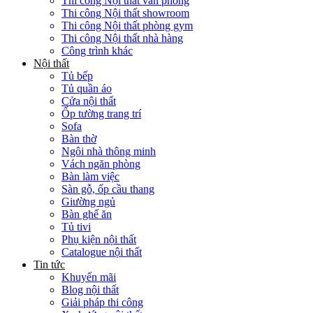
Thi công Nội thất văn phòng
Thi công Nội thất showroom
Thi công Nội thất phòng gym
Thi công Nội thất nhà hàng
Công trình khác
Nội thất
Tủ bếp
Tủ quần áo
Cửa nội thất
Ốp tường trang trí
Sofa
Bàn thờ
Ngôi nhà thông minh
Vách ngăn phòng
Bàn làm việc
Sàn gỗ, ốp cầu thang
Giường ngủ
Bàn ghế ăn
Tủ tivi
Phụ kiện nội thất
Catalogue nội thất
Tin tức
Khuyến mãi
Blog nội thất
Giải pháp thi công