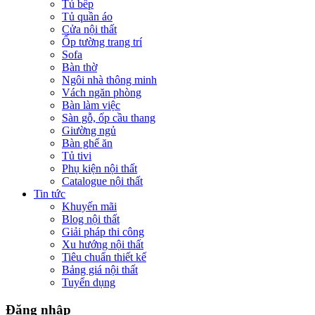
Tủ bếp
Tủ quần áo
Cửa nội thất
Ốp tường trang trí
Sofa
Bàn thờ
Ngôi nhà thông minh
Vách ngăn phòng
Bàn làm việc
Sàn gỗ, ốp cầu thang
Giường ngủ
Bàn ghế ăn
Tủ tivi
Phụ kiện nội thất
Catalogue nội thất
Tin tức
Khuyến mãi
Blog nội thất
Giải pháp thi công
Xu hướng nội thất
Tiêu chuẩn thiết kế
Bảng giá nội thất
Tuyển dụng
Đăng nhập