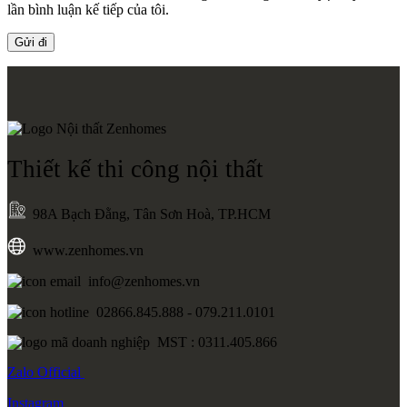
lần bình luận kế tiếp của tôi.
Thiết kế thi công nội thất
98A Bạch Đằng, Tân Sơn Hoà, TP.HCM
www.zenhomes.vn
info@zenhomes.vn
02866.845.888 - 079.211.0101
MST : 0311.405.866
Zalo
Official
Instagram