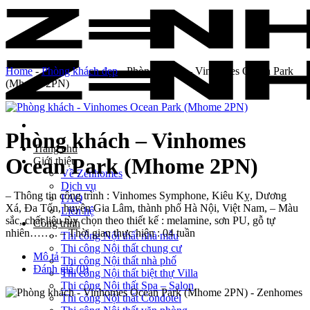
Skip
to
content
Home
-
Phòng khách đẹp
-
Phòng khách – Vinhomes Ocean Park
(Mhome 2PN)
Phòng khách – Vinhomes
Trang chủ
Ocean Park (Mhome 2PN)
Giới thiệu
Về Zenhomes
Dịch vụ
– Thông tin công trình : Vinhomes Symphone, Kiêu Kỵ, Dương
FAQ
Xá, Đa Tốn, huyện Gia Lâm, thành phố Hà Nội, Việt Nam, – Màu
Liên hệ
sắc, chất liệu tùy chọn theo thiết kế : melamine, sơn PU, gỗ tự
Công trình
nhiên…….. – Thời gian thực hiện : 04 tuần
Thi công Nội thất nhà mẫu
Thi công Nội thất chung cư
Mô tả
Thi công Nội thất nhà phố
Đánh giá (0)
Thi công Nội thất biệt thự Villa
Thi công Nội thất Spa – Salon
Thi công Nội thất Condotel