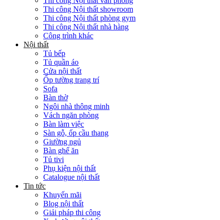
Thi công Nội thất văn phòng
Thi công Nội thất showroom
Thi công Nội thất phòng gym
Thi công Nội thất nhà hàng
Công trình khác
Nội thất
Tủ bếp
Tủ quần áo
Cửa nội thất
Ốp tường trang trí
Sofa
Bàn thờ
Ngôi nhà thông minh
Vách ngăn phòng
Bàn làm việc
Sàn gỗ, ốp cầu thang
Giường ngủ
Bàn ghế ăn
Tủ tivi
Phụ kiện nội thất
Catalogue nội thất
Tin tức
Khuyến mãi
Blog nội thất
Giải pháp thi công